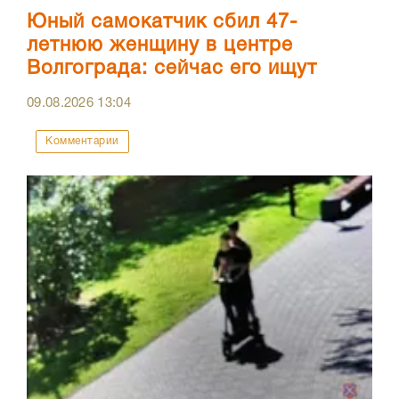
Юный самокатчик сбил 47-
летнюю женщину в центре
Волгограда: сейчас его ищут
09.08.2026
13:04
Комментарии