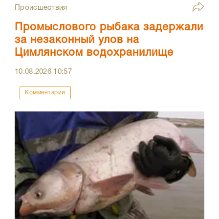
Происшествия
Промыслового рыбака задержали
за незаконный улов на
Цимлянском водохранилище
10.08.2026
10:57
Комментарии