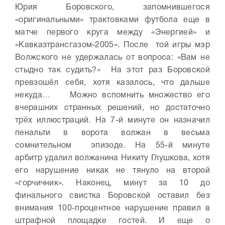
Юрия Боровского, запомнившегося
«оригинальными» трактовками футбола еще в
матче первого круга между «Энергией» и
«Кавказтрансгазом-2005». После той игры мэр
Волжского не удержалась от вопроса: «Вам не
стыдно так судить?» На этот раз Боровской
превзошёл себя, хотя казалось, что дальше
некуда…
Можно вспомнить множество его
вчерашних странных решений, но достаточно
трёх иллюстраций. На 7-й минуте он назначил
пенальти в ворота волжан в весьма
сомнительном эпизоде. На 55-й минуте
арбитр удалил волжанина Никиту Глушкова, хотя
его нарушение никак не тянуло на второй
«горчичник». Наконец, минут за 10 до
финального свистка Боровской оставил без
внимания 100-процентное нарушение правил в
штрафной площадке гостей. И еще о