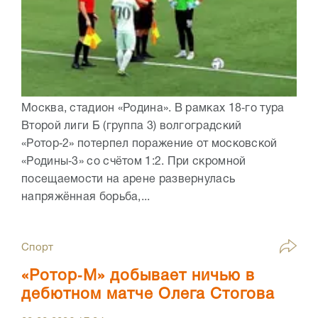
Москва, стадион «Родина». В рамках 18‑го тура
Второй лиги Б (группа 3) волгоградский
«Ротор‑2» потерпел поражение от московской
«Родины‑3» со счётом 1:2. При скромной
посещаемости на арене развернулась
напряжённая борьба,...
Спорт
«Ротор‑М» добывает ничью в
дебютном матче Олега Стогова