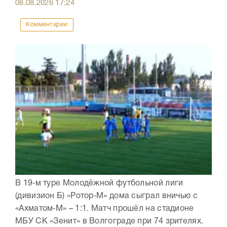
08.08.2026
17:24
Комментарии
В 19‑м туре Молодёжной футбольной лиги
(дивизион Б) «Ротор‑М» дома сыграл вничью с
«Ахматом‑М» – 1:1. Матч прошёл на стадионе
МБУ СК «Зенит» в Волгограде при 74 зрителях.