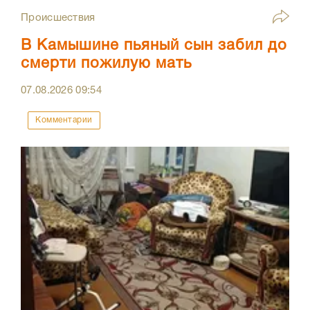
Происшествия
В Камышине пьяный сын забил до
смерти пожилую мать
07.08.2026
09:54
Комментарии