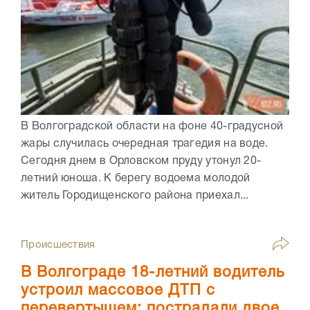
В Волгоградской области на фоне 40-градусной
жары случилась очередная трагедия на воде.
Сегодня днем в Орловском пруду утонул 20-
летний юноша. К берегу водоема молодой
житель Городищенского района приехал...
Происшествия
В Волгограде 18-летний водитель
устроил массовое ДТП с
перевертышем: пострадали двое