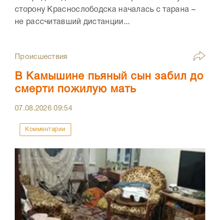
сторону Краснослободска началась с тарана –
не рассчитавший дистанции...
Происшествия
В Камышине пьяный сын забил до
смерти пожилую мать
07.08.2026
09:54
Комментарии