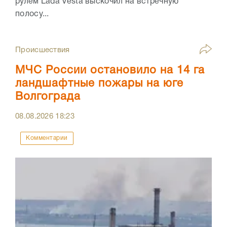
рулем Lada Vesta выскочил на встречную
полосу...
Происшествия
МЧС России остановило на 14 га
ландшафтные пожары на юге
Волгограда
08.08.2026
18:23
Комментарии