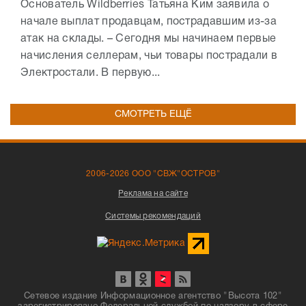
Основатель Wildberries Татьяна Ким заявила о
начале выплат продавцам, пострадавшим из-за
атак на склады. – Сегодня мы начинаем первые
начисления селлерам, чьи товары пострадали в
Электростали. В первую...
СМОТРЕТЬ ЕЩЁ
2006-2026 ООО "СВЖ"ОСТРОВ"
Реклама на сайте
Системы рекомендаций
Сетевое издание Информационное агентство "Высота 102"