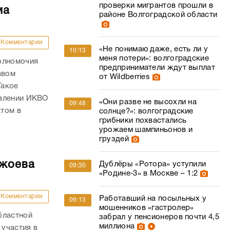
проверки мигрантов прошли в
ма
районе Волгоградской области
Комментарии
«Не понимаю даже, есть ли у
10:13
меня потери»: волгоградские
олномочия
предприниматели ждут выплат
авом
от Wildberries
Такое
овлении ИКВО
«Они разве не высохли на
09:48
том в
солнце?»: волгоградские
грибники похвастались
урожаем шампиньонов и
груздей
ржоева
Дублёры «Ротора» уступили
09:30
«Родине‑3» в Москве – 1:2
Комментарии
Работавший на посыльных у
09:13
мошенников «гастролер»
бластной
забрал у пенсионеров почти 4,5
миллиона
участия в