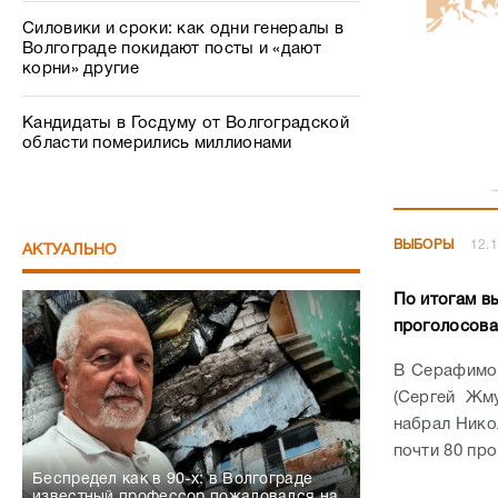
Силовики и сроки: как одни генералы в
Волгограде покидают посты и «дают
корни» другие
Кандидаты в Госдуму от Волгоградской
области померились миллионами
ВЫБОРЫ
12.1
АКТУАЛЬНО
По итогам в
проголосова
В Серафимо
(Сергей Жм
набрал Нико
почти 80 пр
Беспредел как в 90-х: в Волгограде
известный профессор пожаловался на