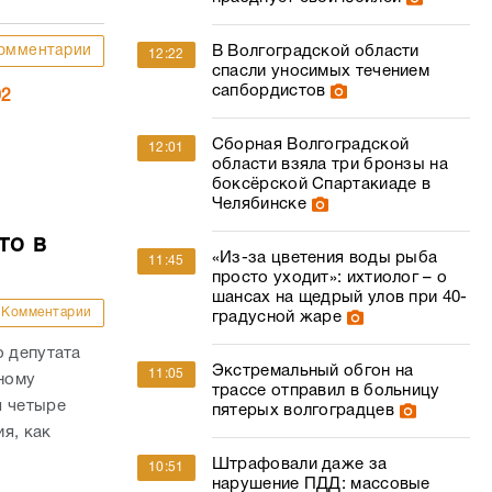
омментарии
В Волгоградской области
12:22
спасли уносимых течением
сапбордистов
02
Сборная Волгоградской
12:01
области взяла три бронзы на
боксёрской Спартакиаде в
Челябинске
то в
«Из-за цветения воды рыба
11:45
просто уходит»: ихтиолог – о
шансах на щедрый улов при 40-
Комментарии
градусной жаре
о депутата
Экстремальный обгон на
11:05
ному
трассе отправил в больницу
я четыре
пятерых волгоградцев
я, как
Штрафовали даже за
10:51
нарушение ПДД: массовые