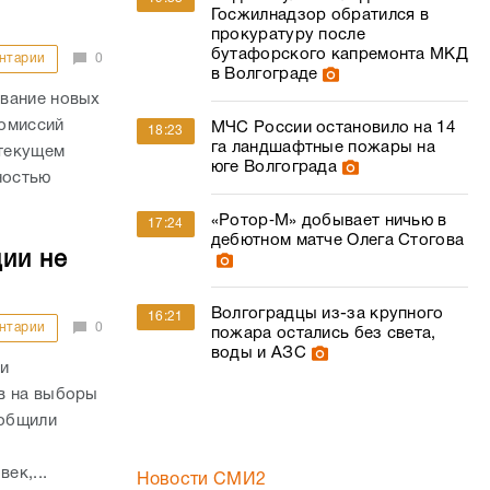
Госжилнадзор обратился в
прокуратуру после
бутафорского капремонта МКД
нтарии
0
в Волгограде
ование новых
комиссий
МЧС России остановило на 14
18:23
га ландшафтные пожары на
 текущем
юге Волгограда
ностью
«Ротор‑М» добывает ничью в
17:24
дебютном матче Олега Стогова
ии не
Волгоградцы из-за крупного
16:21
нтарии
0
пожара остались без света,
воды и АЗС
ти
в на выборы
ообщили
ек,...
Новости СМИ2