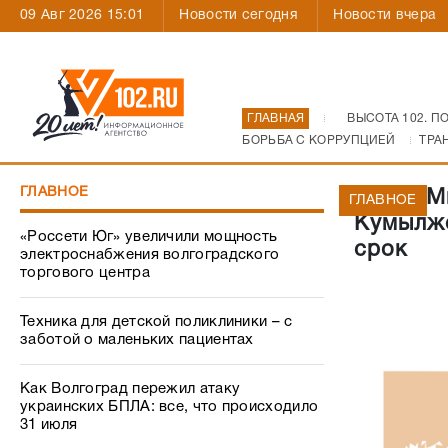
09 Авг 2026 15:01
Новости сегодня
Новости вчера
ГЛАВНАЯ
ВЫСОТА 102. П
БОРЬБА С КОРРУПЦИЕЙ
ТРА
ГЛАВНОЕ
Главы М
ГЛАВНОЕ
Кумылже
«Россети Юг» увеличили мощность
срок
электроснабжения волгоградского
торгового центра
Техника для детской поликлиники – с
заботой о маленьких пациентах
Как Волгоград пережил атаку
украинских БПЛА: все, что происходило
31 июля