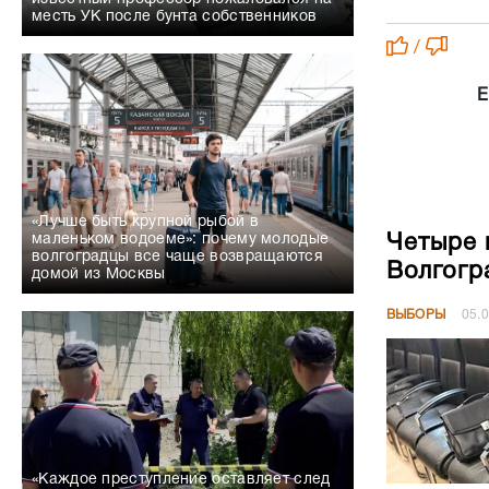
месть УК после бунта собственников
/
Е
«Лучше быть крупной рыбой в
Четыре 
маленьком водоеме»: почему молодые
волгоградцы все чаще возвращаются
Волгогр
домой из Москвы
ВЫБОРЫ
05.
«Каждое преступление оставляет след