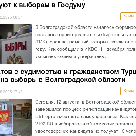
ют к выборам в Госдуму
Комме
12.2025
08:34
В Волгоградской области началось формир
составов территориальных избирательных 
(ТИК), срок полномочий которых истекает в
году. Как сообщили в ИКВО, 11 декабря пол
укомплектованы и утверждены...
тов с судимостью и гражданством Турц
 на выборы в Волгоградской области
Комме
08.2025
17:48
Сегодня, 12 августа, в Волгоградской облас
завершился процесс регистрации кандидато
в 51 орган местного самоуправления. Как с
V102.RU в избирательной комиссии региона,
удостоверение кандидата не получат 13 челов