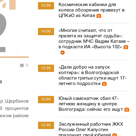
Космические кабинки для
14:26
колеса обозрения привезут в
ЦПКиО из Китая
«Многие считают, что от
14:00
прилета их защитит судьба»:
сотрудник МЧС Вадим Катаев –
в подкасте ИА «Высота 102»
0
«Дали добро на запуск
13:35
коптера»: в Волгоградской
области третьи сутки ищут 17-
о
летнего подростка
Юный самокатчик сбил 47-
13:04
ор Щербаков
летнюю женщину в центре
0 процентов
Волгограда: сейчас его ищут
нском районе
Заслуженный работник ЖКХ
12:46
России Олег Капустин
празднует свой юбилей