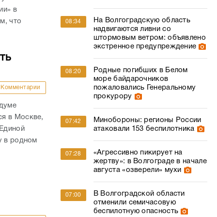
ии» в
На Волгоградскую область
м, что
08:34
надвигаются ливни со
штормовым ветром: объявлено
экстренное предупреждение
ть
Родные погибших в Белом
08:20
море байдарочников
пожаловались Генеральному
Комментарии
прокурору
сдуме
я в Москве,
Минобороны: регионы России
07:42
«Единой
атаковали 153 беспилотника
у в родном
«Агрессивно пикирует на
07:28
жертву»: в Волгограде в начале
августа «озверели» мухи
В Волгоградской области
07:00
отменили семичасовую
беспилотную опасность