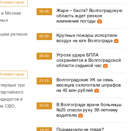
Комментарии
Жаре – баста? Волгоградскую
06:48
и в Москве
область ждет резкое
ьных
изменение погоды
ашем регионе
Крупные пожары испортили
06:28
воздух на юге Волгограда
Угроза удара БПЛА
06:04
сохраняется в Волгоградской
области седьмой час
Комментарии
Волгоградские УК за семь
21:24
 первые три
месяцев схлопотали штрафов
на 45 млн рублей
партийного
ндидатов в
В Волгограде врачи больницы
20:34
ик СВО,
№25 спасли руку 39-летнему
водителю
Подмахнули не глядя?
19:33