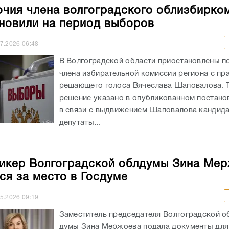
чия члена волгоградского облизбирко
новили на период выборов
07.2026
06:48
В Волгоградской области приостановлены п
члена избирательной комиссии региона с пр
решающего голоса Вячеслава Шаповалова. 
решение указано в опубликованном постан
в связи с выдвижением Шаповалова кандида
депутаты...
икер Волгоградской облдумы Зина Ме
ся за место в Госдуме
05.2026
09:19
Заместитель председателя Волгоградской о
думы Зина Мержоева подала документы для 