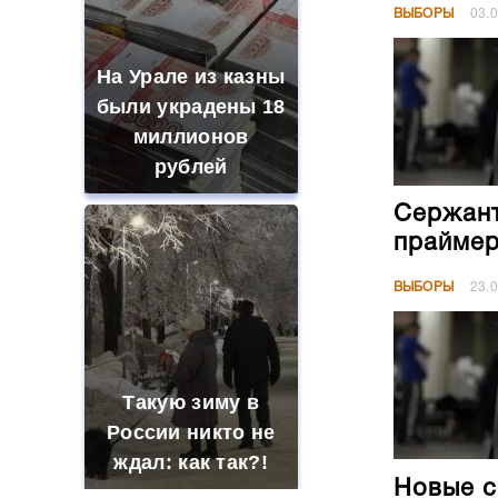
ВЫБОРЫ
03.
На Урале из казны
были украдены 18
миллионов
рублей
Сержант
праймер
ВЫБОРЫ
23.
Такую зиму в
России никто не
ждал: как так?!
Новые с