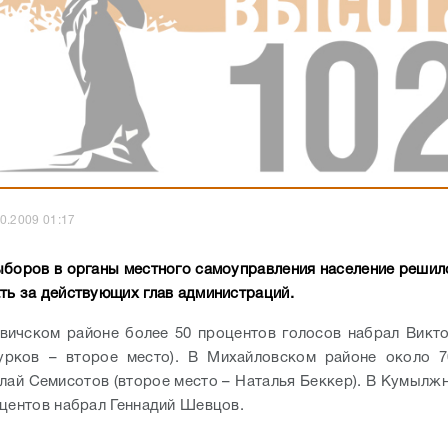
0.2009 01:17
ыборов в органы местного самоуправления население решил
ть за действующих глав администраций.
вичском районе более 50 процентов голосов набрал Викт
урков – второе место). В Михайловском районе около 7
лай Семисотов (второе место – Наталья Беккер). В Кумылж
оцентов набрал Геннадий Шевцов.