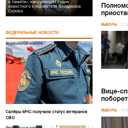
в памяти»: как проходят будни
Полномо
известного следователя Владимира
Сурова
приоста
ВЫБОРЫ
17.
ФЕДЕРАЛЬНЫЕ НОВОСТИ
Федеральные новости
Вице-сп
поборет
ВЫБОРЫ
15.
Сапёры МЧС получили статус ветеранов
СВО
Федеральные новости