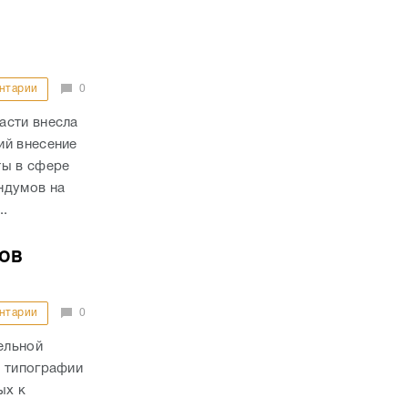
нтарии
0
асти внесла
ий внесение
ты в сфере
ндумов на
..
ов
нтарии
0
ельной
з типографии
ых к