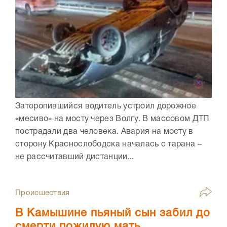
Заторопившийся водитель устроил дорожное
«месиво» на мосту через Волгу. В массовом ДТП
пострадали два человека. Авария на мосту в
сторону Краснослободска началась с тарана –
не рассчитавший дистанции...
Происшествия
В Камышине пьяный сын забил до
смерти пожилую мать