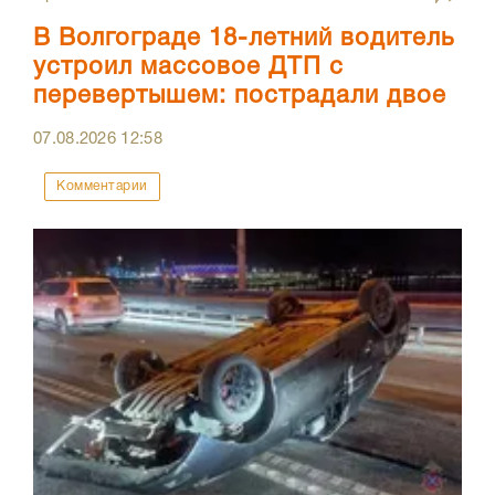
В Волгограде 18-летний водитель
устроил массовое ДТП с
перевертышем: пострадали двое
07.08.2026
12:58
Комментарии