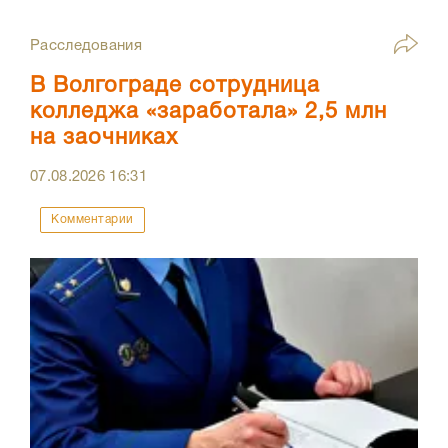
Расследования
В Волгограде сотрудница
колледжа «заработала» 2,5 млн
на заочниках
07.08.2026
16:31
Комментарии