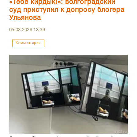
«Тебе кирдык!»: волгоградский
суд приступил к допросу блогера
Ульянова
05.08.2026
13:39
Комментарии