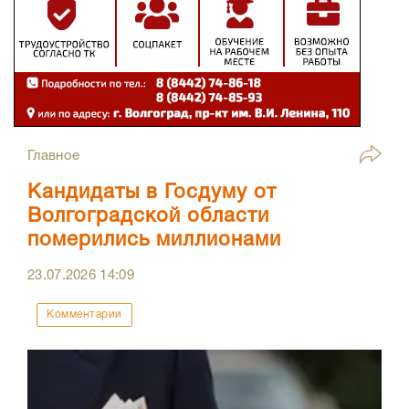
Главное
Кандидаты в Госдуму от
Волгоградской области
померились миллионами
23.07.2026
14:09
Комментарии