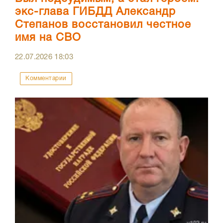
экс-глава ГИБДД Александр
Степанов восстановил честное
имя на СВО
22.07.2026
18:03
Комментарии