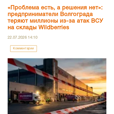
«Проблема есть, а решения нет»:
предприниматели Волгограда
теряют миллионы из-за атак ВСУ
на склады Wildberries
22.07.2026
14:10
Комментарии