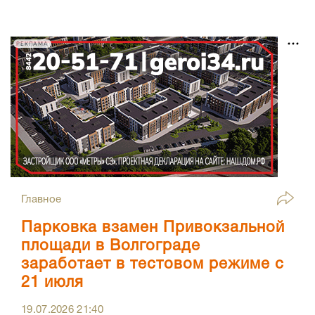
РЕКЛАМА
Главное
Парковка взамен Привокзальной
площади в Волгограде
заработает в тестовом режиме с
21 июля
19.07.2026
21:40