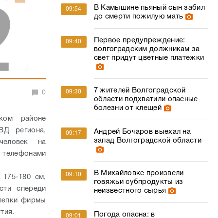
В Камышине пьяный сын забил
09:54
до смерти пожилую мать
Первое предупреждение:
09:40
волгоградским должникам за
свет придут цветные платежки
7 жителей Волгоградской
09:30
0
области подхватили опасные
болезни от клещей
ком районе
ВД региона,
Андрей Бочаров выехал на
09:17
запад Волгоградской области
человек на
и телефонами
В Михайловке произвели
09:10
 175-180 см,
говяжьи субпродукты из
сти спереди
неизвестного сырья
шлепки фирмы
тия.
Погода опасна: в
09:01