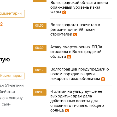
Волгоградской области ввели
оранжевый уровень из-за
жары
омментарии
02
Волгоградстат насчитал в
08:50
регионе почти 99 тысяч
строителей
Атаку смертоносных БПЛА
08:30
отразили в Волгоградской
области
лую
Волгоградцев предупредили о
08:12
новом порядке выдачи
Комментарии
лекарств тяжелобольным
н 51-летний
«Голыми на улицу лучше не
убийстве
08:05
выходить»: врач дала
ую женщину,
действенные советы для
, сын-
спасения от испепеляющего
солнца