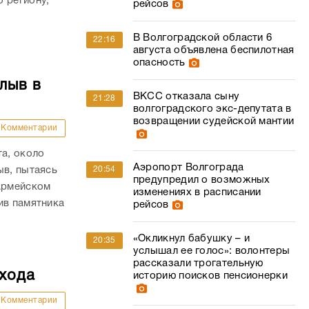
 региону,
рейсов
В Волгоградской области 6
22:16
августа объявлена беспилотная
опасность
лыв в
ВКСС отказала сыну
21:28
волгоградского экс-депутата в
возвращении судейской мантии
Комментарии
та, около
Аэропорт Волгограда
ыв, пытаясь
20:54
предупредил о возможных
оармейском
изменениях в расписании
ив памятника
рейсов
«Окликнул бабушку – и
20:35
услышал ее голос»: волонтеры
рассказали трогательную
ехода
историю поисков пенсионерки
Комментарии