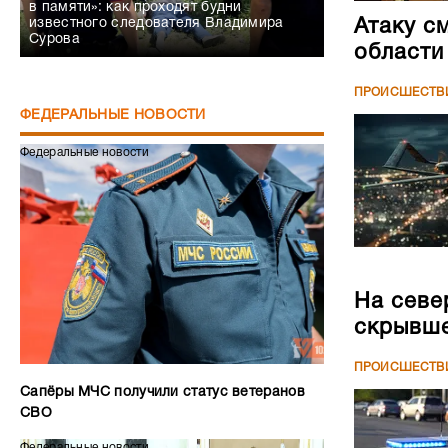
в памяти»: как проходят будни
Атаку с
известного следователя Владимира
Сурова
области
ПРОИСШЕСТВ
ФЕДЕРАЛЬНЫЕ НОВОСТИ
Федеральные новости
На севе
скрывше
ПРОИСШЕСТВ
Сапёры МЧС получили статус ветеранов
СВО
Федеральные новости