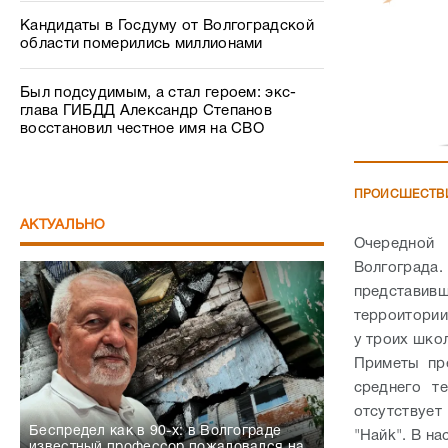
Кандидаты в Госдуму от Волгоградской
области померились миллионами
Был подсудимым, а стал героем: экс-
глава ГИБДД Александр Степанов
восстановил честное имя на СВО
ПРОИСШЕСТВ
АКТУАЛЬНО
Очередной
Волгограда
представи
терроитории
у троих шко
Приметы пре
среднего т
отсутствует
Беспредел как в 90-х: в Волгограде
"Найk".
В на
известный профессор пожаловался на