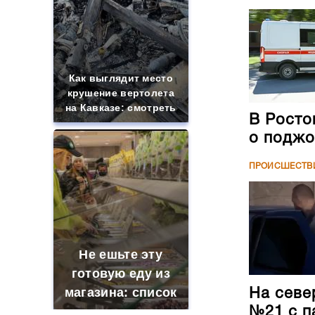
Как выглядит место
крушение вертолета
на Кавказе: смотреть
В Росто
о поджо
ПРОИСШЕСТВ
Не ешьте эту
готовую еду из
магазина: список
На севе
№21 с п