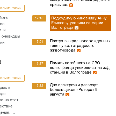
выпускников «Сталинградского
призыва»
Комментарии
айоне
Подсудимую чиновницу Анну
17:15
Елисееву уволили из мэрии
ное
Волгограда
i и
и очевидцы
Пастух выкрал новорожденных
17:01
вки
телят у волгоградского
животновода
ю
Память погибшего на СВО
16:37
волгоградца увековечат на ж/д
станции в Волгограде
Комментарии
Две электрички развезут
15:32
рых в
болельщиков «Ротора» 9
оде
августа
о на этот
ествие
ния. ...