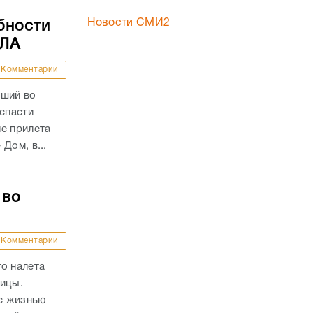
Новости СМИ2
бности
ПЛА
Комментарии
вший во
 спасти
е прилета
Дом, в...
 во
Комментарии
о налета
ницы.
с жизнью