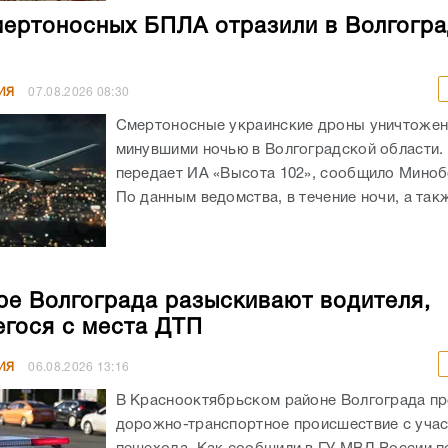
мертоносных БПЛА отразили в Волгогр
ИЯ
07.08.2026
08:30
Смертоносные украинские дроны уничтоже
минувшими ночью в Волгоградской области. 
передает ИА «Высота 102», сообщило Мино
По данным ведомства, в течение ночи, а такж
ре Волгограда разыскивают водителя,
гося с места ДТП
ИЯ
06.08.2026
13:16
В Краснооктябрьском районе Волгограда п
дорожно-транспортное происшествие с уча