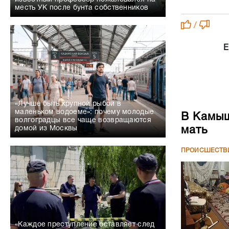
месть УК после бунта собственников
/
Е
«Лучше быть крупной рыбой в
маленьком водоеме»: почему молодые
В Камыш
волгоградцы все чаще возвращаются
мать
домой из Москвы
ПРОИСШЕСТВ
«Каждое преступление оставляет след