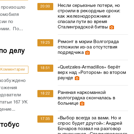
Несли серьезные потери, но
20:00
и произошло
строили в рекордные сроки:
томобиля
как железнодорожники
сии по
спасали пути во время
Сталинградской битвы
рмии. По...
Ремонт в мэрии Волгограда
19:25
отложили из-за отсутствия
по делу
подрядчика
«Quetzales‑Armadillos» берёт
18:51
Комментарии
верх над «Ротором» во втором
раунде
 возбуждено
тожения
Раненая наркоманкой
18:22
едователи
волгоградка скончалась в
татьи 167 УК
больнице
ение...
«Выбор всегда за вами. Но и
17:35
спрос будет другой»: Андрей
втобус
Бочаров позвал на разговор