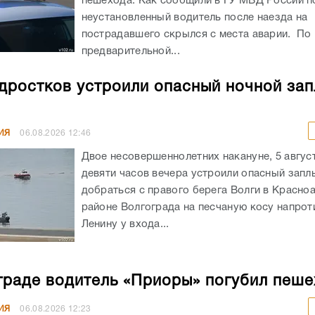
пешехода. Как сообщили в ГУ МВД России по
неустановленный водитель после наезда на
пострадавшего скрылся с места аварии. По
предварительной...
дростков устроили опасный ночной зап
ИЯ
06.08.2026
12:46
Двое несовершеннолетних накануне, 5 авгус
девяти часов вечера устроили опасный запл
добраться с правого берега Волги в Красн
районе Волгограда на песчаную косу напрот
Ленину у входа...
граде водитель «Приоры» погубил пеш
ИЯ
06.08.2026
12:23