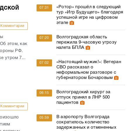
адской
«Ротор» прошёл в следующий
07:31
тур «Игр Будущего» благодаря
успешной игре на цифровом
этапе
Комментарии
ны
Волгоградская область
07:20
пережила 9-часовую угрозу
Об этом, как
налета БПЛА
бороны РФ.
е утром 7...
«Настоящий мужик!»: Ветеран
07:02
СВО рассказал о
неформальном разговоре с
губернатором Бочаровым
Волгоградский хирург за
06:15
отпуск принял в ЛНР 500
пациентов
Комментарии
В аэропорту Волгограда
роизошло
05:59
сократилось количество
стием
задержанных и отмененных