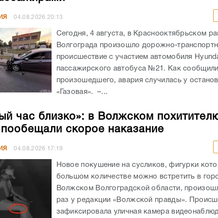
ИЯ
04.08.2026
20:13
Сегодня, 4 августа, в Краснооктябрьском р
Волгограда произошло дорожно-транспорт
происшествие с участием автомобиля Hyunda
пассажирского автобуса №21. Как сообщил
произошедшего, авария случилась у остано
«Газовая». –...
ый час близко»: в Волжском похитител
 пообещали скорое наказание
ИЯ
04.08.2026
17:19
Новое покушение на сусликов, фигурки кото
большом количестве можно встретить в гор
Волжском Волгоградской области, произошл
раз у редакции «Волжской правды». Происш
зафиксировала уличная камера видеонаблюде