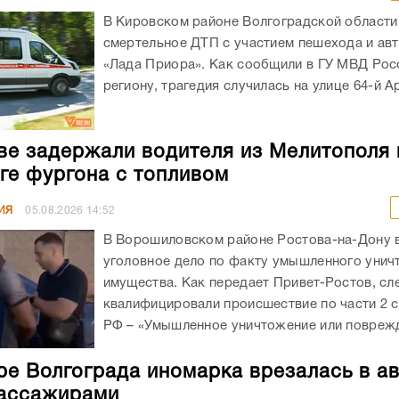
В Кировском районе Волгоградской област
смертельное ДТП с участием пешехода и ав
«Лада Приора». Как сообщили в ГУ МВД Рос
региону, трагедия случилась на улице 64-й А
ве задержали водителя из Мелитополя 
ге фургона с топливом
ИЯ
05.08.2026
14:52
В Ворошиловском районе Ростова-на-Дону
уголовное дело по факту умышленного унич
имущества. Как передает Привет-Ростов, сл
квалифицировали происшествие по части 2 с
РФ – «Умышленное уничтожение или поврежд
ре Волгограда иномарка врезалась в а
ассажирами