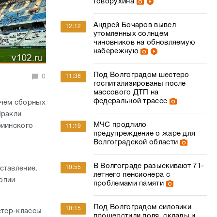
Говорухина
Андрей Бочаров вывел
12:12
утомленных солнцем
чиновников на обновляемую
набережную
Под Волгоградом шестеро
0
11:38
госпитализированы после
массового ДТП на
федеральной трассе
тчем сборных
Иракли
МЧС продлило
риинского
11:19
предупреждение о жаре для
Волгоградской области
В Волгограде разыскивают 71-
10:55
ставление.
летнего пенсионера с
опии
проблемами памяти
Под Волгоградом силовики
10:15
стер-классы
прошерстили поля, склады и