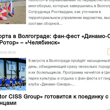
«золото» в соревнованиях по парашютно-ат
многоборью, которые завершились в Волгог
Сотрудница Росгвардии, как уточнили в
территориальном управлении ведомства, вы
составе сборной...
орта в Волгограде: фан‑фест «Динамо‑
«Ротор» – «Челябинск»
.2026
08:09
9 августа в Волгограде пройдёт насыщенны
день, объединяющий сразу несколько город
и их болельщиков. Программа начнётся в Ц
парке культуры и отдыха с фан‑феста от га
клуба «Динамо‑Синара»...
tor CISS Group» готовится к поединку с
нцами