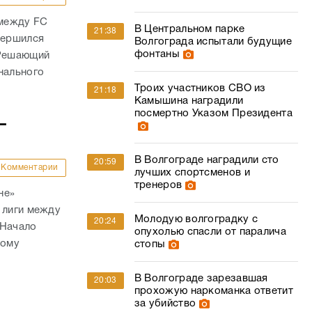
 между FC
В Центральном парке
21:38
вершился
Волгограда испытали будущие
фонтаны
 Решающий
нального
Троих участников СВО из
21:18
Камышина наградили
посмертно Указом Президента
–
В Волгограде наградили сто
20:59
Комментарии
лучших спортсменов и
тренеров
не»
 лиги между
Молодую волгоградку с
20:24
 Начало
опухолью спасли от паралича
кому
стопы
В Волгограде зарезавшая
20:03
прохожую наркоманка ответит
за убийство