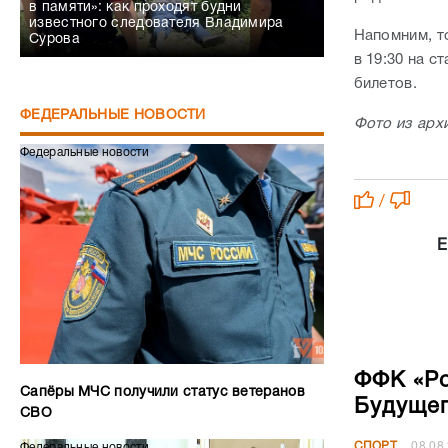
в памяти»: как проходят будни
известного следователя Владимира
Напомним, т
Сурова
в 19:30 на с
билетов.
ФЕДЕРАЛЬНЫЕ НОВОСТИ
Фото из арх
Федеральные новости
/
Е
ФФК «Ро
Сапёры МЧС получили статус ветеранов
Будущег
СВО
СПОРТ
08.08
Федеральные новости