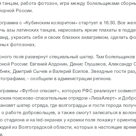
м танцам, работа фотозон, игра между болельщиками сборны
борной России.
ограмма с «Кубинским колоритом» стартует в 16:30. Все же
ичь азы латинских танцев, нарисовать яркие плакаты в подд
анд, украсить себя и своих близких аквагримом, сделать фо
нных фотозонах.
асного поля развернут специальный шатер. Там болельщиков
рной России: Евгений Алдонин, Денис Глушаков, Александр 
бняк, Дмитрий Сычев и Валерий Есипов. Звездные гости ра
втографами, - сообщили в администрации региона.
ограммы «Футбол спасает», которую РФС реализует совмест
ским поисково-спасательным отрядом «ЛизаАлерт» и Добр
тановят шатер отряда, где волгоградцы и гости города полу
о работе добровольцев, а также смогут записаться в волон
ло стадиона и на led-экранах у кромки поля покажут ориенти
юдей из Волгоградской области, которых в настоящее врем
и.