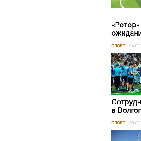
«Ротор»
ожидан
СПОРТ
06.08
Сотрудн
в Волго
СПОРТ
05.08