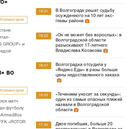
го»
В Волгограде решат судьбу
19:31
осужденного на 10 лет экс-
Комментарии
главы района
стане
«Он не может без взрослых»: в
19:22
итал-
Волгоградской области
S GROUP» и
разыскивают 17-летнего
Владислава Косакова
бедой
Волгоградка отсудила у
18:47
«Яндекс.Еды» в разы больше
м» во
цены недоставленного заказа
Комментарии
«Течением уносит за секунды»:
18:03
один из самых опасных пляжей
лся матч
назвали в Волгоградской
тал‑футболу
области
Armadillos
 FFK «ROTOR
Двое погибших, больше 20
17:40