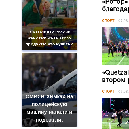
«Ротор»
благода
СПОРТ
07.08
В магазинах России
ажиотаж из-за этого
продукта: что купить?
«Quetza
втором 
СПОРТ
06.08
СМИ: В Химках на
полицейскую
машину напали и
подожгли.