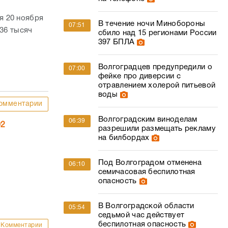
я 20 ноября
В течение ночи Минобороны
07:51
 36 тысяч
сбило над 15 регионами России
397 БПЛА
Волгоградцев предупредили о
07:00
фейке про диверсии с
отравлением холерой питьевой
воды
омментарии
Волгоградским виноделам
06:39
02
разрешили размещать рекламу
на билбордах
Под Волгоградом отменена
06:10
семичасовая беспилотная
опасность
В Волгоградской области
05:54
седьмой час действует
беспилотная опасность
Комментарии