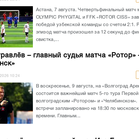
Астана, 7 августа. Четвертьфинальный матч
OLYMPIC PHYGITAL и FFK «ROTOR CISS» за
победой узбекской команды со счетом 2:1.
эпизод матча произошел за 12 секунд до фи
свистка,...
равлёв – главный судья матча «Ротор» 
нск»
.2026
10:24
В воскресенье, 9 августа, на «Волгоград Аре
состоится важнейший матч 5-го тура Первой
волгоградским «Ротором» и «Челябинском».
встречи запланировано на 18:30 по московс
времени. Главным...