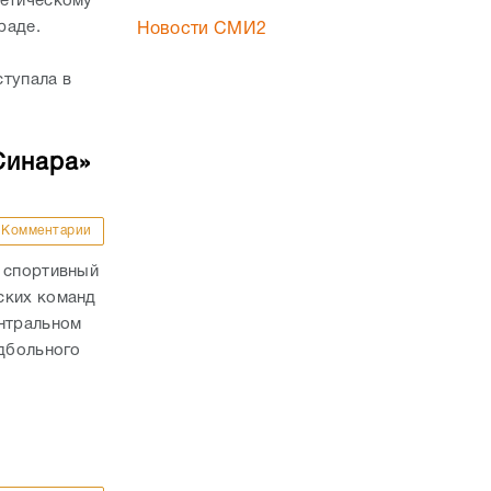
летическому
раде.
Новости СМИ2
ступала в
Синара»
Комментарии
й спортивный
ских команд
ентральном
ндбольного