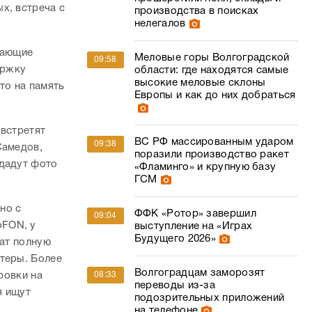
х, встреча с
производства в поисках
нелегалов
лающие
Меловые горы Волгоградской
09:58
ержку
области: где находятся самые
высокие меловые склоны
то на память
Европы и как до них добраться
 встретят
ВС РФ массированным ударом
09:38
Самедов,
поразили производство ракет
здадут фото
«Фламинго» и крупную базу
ГСМ
но с
ФФК «Ротор» завершил
09:04
оFON, у
выступление на «Играх
Будущего 2026»
чат полную
теры. Более
Волгоградцам заморозят
ровки на
08:33
переводы из-за
я ищут
подозрительных приложений
на телефоне