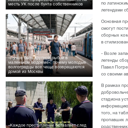
по латински
месть УК после бунта собственников
легендами с
Основная пр
смогут пост
сборных ком
в стилизова
- Возле зап
«Лучше быть крупной рыбой в
легенды сбо
маленьком водоеме»: почему молодые
Павел Погре
волгоградцы все чаще возвращаются
домой из Москвы
со своими а
В рамках пр
добровольче
стадиона ус
информацию 
того, на таб
пропавших л
«Каждое преступление оставляет след
родственник