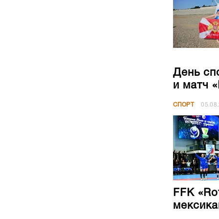
День сп
и матч 
СПОРТ
05.08
FFK «Ro
мексика