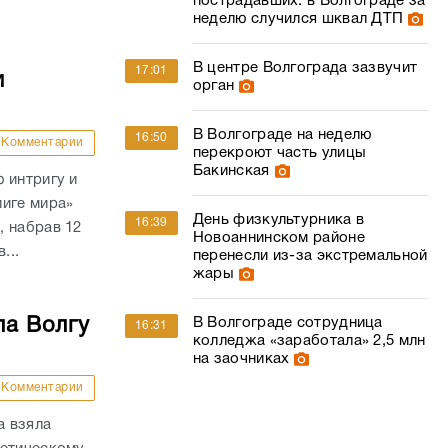
пострадавших: в Волгограде за
неделю случился шквал ДТП
В центре Волгограда зазвучит
17:01
и
орган
В Волгограде на неделю
16:50
Комментарии
перекроют часть улицы
Бакинская
 интригу и
лиге мира»
День физкультурника в
16:39
, набрав 12
Новоаннинском районе
...
перенесли из-за экстремальной
жары
ла Волгу
В Волгограде сотрудница
16:31
колледжа «заработала» 2,5 млн
на заочниках
Комментарии
а взяла