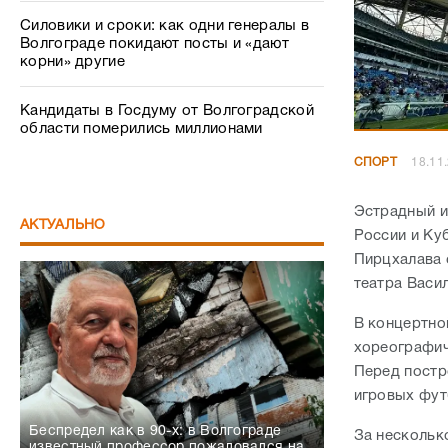
Силовики и сроки: как одни генералы в
Волгограде покидают посты и «дают
корни» другие
Кандидаты в Госдуму от Волгоградской
области померились миллионами
СПОРТ
18.11
Эстрадный и
АКТУАЛЬНО
России и Ку
Пирцхалава 
театра Васи
В концертно
хореографич
Перед постр
игровых фут
Беспредел как в 90-х: в Волгограде
За нескольк
известный профессор пожаловался на