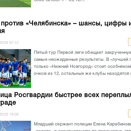
 против «Челябинска» – шансы, цифры 
ия
.2026
07:12
Пятый тур Первой лиги обещает закрученную
самые неожиданные результаты. В «лучшей 
только «Нижний Новгород» стоит особняком
очков из 12, остальные же клубы находятся в
ица Росгвардии быстрее всех переплы
граде
.2026
19:06
Младший сержант полиции Елена Карабинов