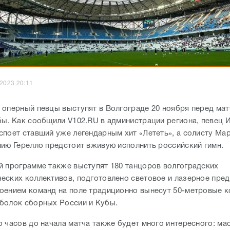
.2023 20:11
 оперный певцы выступят в Волгограде 20 ноября перед ма
бы. Как сообщили V102.RU в администрации региона, певец 
споет ставший уже легендарным хит «Лететь», а солисту Ма
лию Герелло предстоит вживую исполнить российский гимн.
й программе также выступят 180 танцоров волгоградских
еских коллективов, подготовлено световое и лазерное пред
оением команд на поле традиционно вынесут 50-метровые к
болок сборных России и Кубы.
о часов до начала матча также будет много интересного: ма