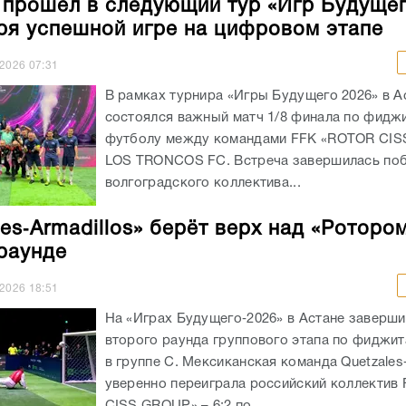
 прошёл в следующий тур «Игр Будуще
ря успешной игре на цифровом этапе
.2026
07:31
В рамках турнира «Игры Будущего 2026» в А
состоялся важный матч 1/8 финала по фидж
футболу между командами FFK «ROTOR CIS
LOS TRONCOS FC. Встреча завершилась по
волгоградского коллектива...
les‑Armadillos» берёт верх над «Роторо
раунде
.2026
18:51
На «Играх Будущего‑2026» в Астане заверши
второго раунда группового этапа по фиджи
в группе C. Мексиканская команда Quetzales‑
уверенно переиграла российский коллектив
CISS GROUP» – 6:2 по...