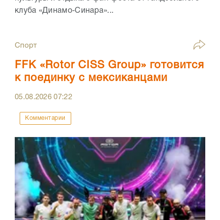
клуба «Динамо‑Синара»...
Спорт
FFK «Rotor CISS Group» готовится
к поединку с мексиканцами
05.08.2026
07:22
Комментарии