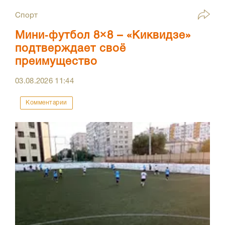
Спорт
Мини‑футбол 8×8 – «Киквидзе»
подтверждает своё
преимущество
03.08.2026
11:44
Комментарии