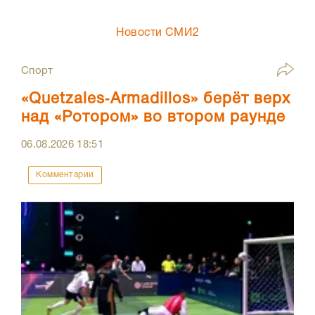
Новости СМИ2
Спорт
«Quetzales‑Armadillos» берёт верх
над «Ротором» во втором раунде
06.08.2026
18:51
Комментарии