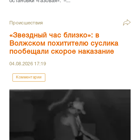
остановки «Газовая». –...
Происшествия
«Звездный час близко»: в
Волжском похитителю суслика
пообещали скорое наказание
04.08.2026
17:19
Комментарии