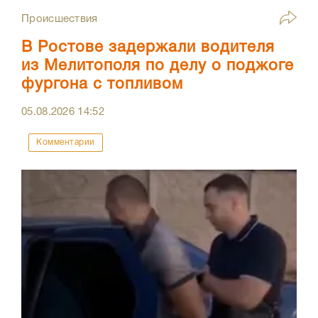
Происшествия
В Ростове задержали водителя
из Мелитополя по делу о поджоге
фургона с топливом
05.08.2026
14:52
Комментарии