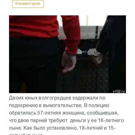
Комментарии
Двоих юных волгоградцев задержали по
подозрению в вымогательстве. В полицию
обратилась 57-летняя женщина, сообщившая,
что двое парней требуют деньги у ее 16-летнего
сына. Как было установлено, 18-летний и 15-