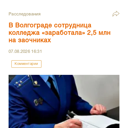
Расследования
В Волгограде сотрудница
колледжа «заработала» 2,5 млн
на заочниках
07.08.2026
16:31
Комментарии