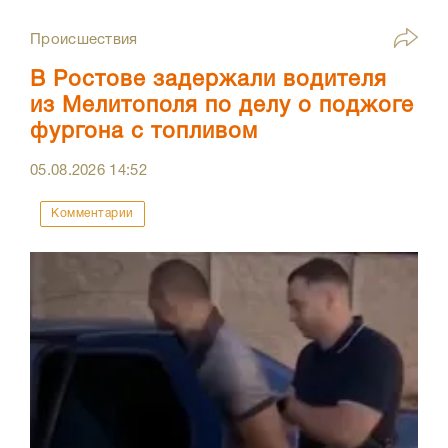
Происшествия
В Ростове задержали водителя
из Мелитополя по делу о поджоге
фургона с топливом
05.08.2026
14:52
Комментарии