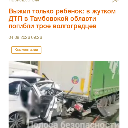
Происшествия
Выжил только ребенок: в жутком
ДТП в Тамбовской области
погибли трое волгоградцев
04.08.2026
09:26
Комментарии