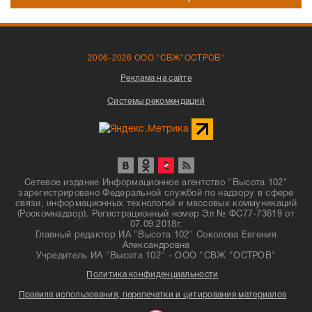
2006-2026 ООО "СВЖ"ОСТРОВ"
Реклама на сайте
Системы рекомендаций
Сетевое издание Информационное агентство "Высота 102"
зарегистрировано Федеральной службой по надзору в сфере
связи, информационных технологий и массовых коммуникаций
(Роскомнадзор). Регистрационный номер Эл № ФС77-73619 от
07.09.2018г.
Главный редактор ИА "Высота 102" Соколова Евгения
Александровна
Учредитель ИА "Высота 102" - ООО "СВЖ "ОСТРОВ"
Политика конфиденциальности
Правила использования, перепечатки и цитирования материалов