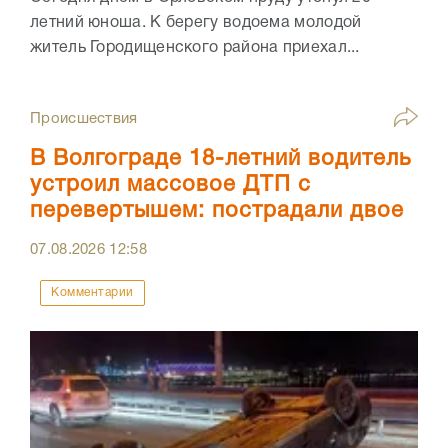
летний юноша. К берегу водоема молодой
житель Городищенского района приехал...
Происшествия
В Волгограде 18-летний водитель
устроил массовое ДТП с
перевертышем: пострадали двое
07.08.2026
12:58
Комментарии