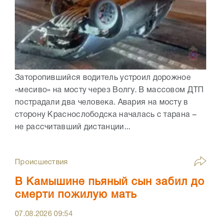
Заторопившийся водитель устроил дорожное
«месиво» на мосту через Волгу. В массовом ДТП
пострадали два человека. Авария на мосту в
сторону Краснослободска началась с тарана –
не рассчитавший дистанции...
Происшествия
В Камышине пьяный сын забил до
смерти пожилую мать
07.08.2026
09:54