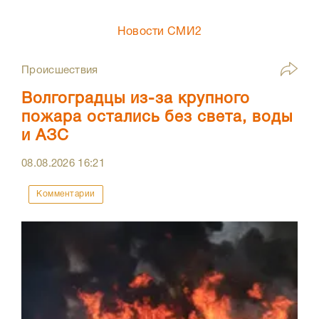
Новости СМИ2
Происшествия
Волгоградцы из-за крупного
пожара остались без света, воды
и АЗС
08.08.2026
16:21
Комментарии