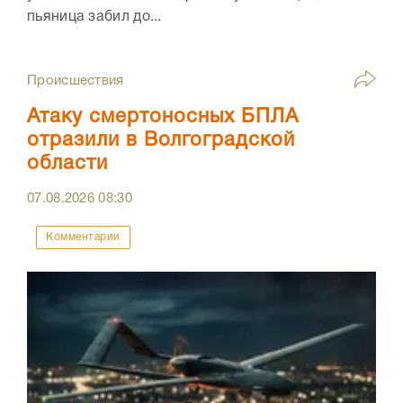
пьяница забил до...
Происшествия
Атаку смертоносных БПЛА
отразили в Волгоградской
области
07.08.2026
08:30
Комментарии