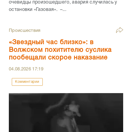
очевидцы произошедшего, авария случилась у
остановки «Газовая». –...
Происшествия
«Звездный час близко»: в
Волжском похитителю суслика
пообещали скорое наказание
04.08.2026
17:19
Комментарии