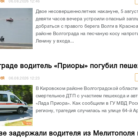
ИЯ
06.08.2026
12:46
Двое несовершеннолетних накануне, 5 авгус
девяти часов вечера устроили опасный запл
добраться с правого берега Волги в Красн
районе Волгограда на песчаную косу напрот
Ленину у входа...
граде водитель «Приоры» погубил пеш
ИЯ
06.08.2026
12:23
В Кировском районе Волгоградской област
смертельное ДТП с участием пешехода и ав
«Лада Приора». Как сообщили в ГУ МВД Рос
региону, трагедия случилась на улице 64-й А
ве задержали водителя из Мелитополя 