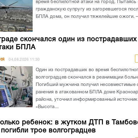
время беспилотной атаки на город. Пытаясь
гражданскую супругу из загоревшегося посл
БПЛА дома, он получил тяжелейшие ожоги. – 
граде скончался один из пострадавших
таки БПЛА
ИЯ
04.08.2026
11:30
Один из пострадавших во время беспилотног
волгоградцев скончался в реанимации боль
Погибший мужчина получил несовместимые 
ранения в атакованном БПЛА доме Красноа
района, уточнил информированный источник
«Высота...
олько ребенок: в жутком ДТП в Тамбов
 погибли трое волгоградцев