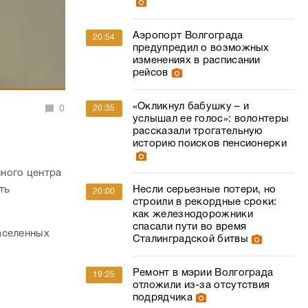
Аэропорт Волгограда
20:54
предупредил о возможных
изменениях в расписании
рейсов
«Окликнул бабушку – и
0
20:35
услышал ее голос»: волонтеры
рассказали трогательную
историю поисков пенсионерки
ного центра
ть
Несли серьезные потери, но
20:00
строили в рекордные сроки:
как железнодорожники
спасали пути во время
аселенных
Сталинградской битвы
Ремонт в мэрии Волгограда
19:25
отложили из-за отсутствия
подрядчика