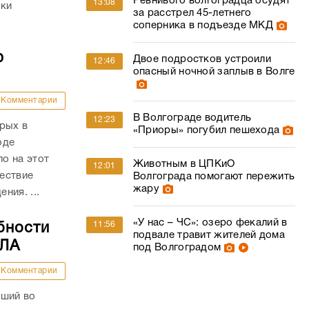
Ревнивого волгоградца осудят
13:08
вки
за расстрел 45-летнего
соперника в подъезде МКД
ю
Двое подростков устроили
12:46
опасный ночной заплыв в Волге
Комментарии
В Волгограде водитель
12:23
рых в
«Приоры» погубил пешехода
оде
о на этот
Животным в ЦПКиО
12:01
ествие
Волгограда помогают пережить
жару
ния. ...
«У нас – ЧС»: озеро фекалий в
11:56
бности
подвале травит жителей дома
ПЛА
под Волгоградом
Комментарии
вший во