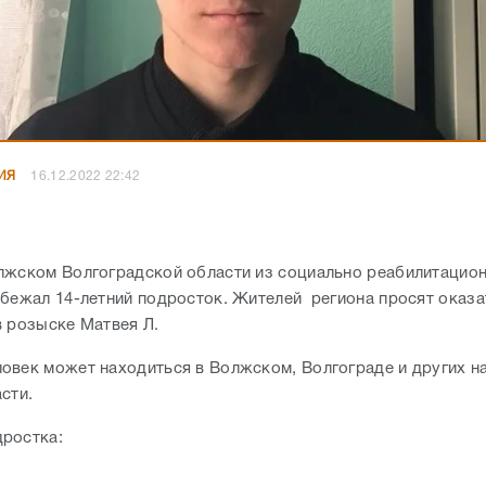
ИЯ
16.12.2022 22:42
лжском Волгоградской области из социально реабилитацион
сбежал 14-летний подросток. Жителей региона просят оказа
в розыске
Матвея Л.
овек может находиться в Волжском, Волгограде и других н
асти.
дростка:
,