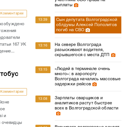
участника СВО права на
выплаты
Комментарии
Сын депутата Волгоградской
13:39
 возбуждено
облдумы Алексей Пополитов
погиб на СВО
тожения
едователи
татьи 167 УК
На севере Волгограда
13:16
разыскивают водителя,
ение...
скрывшегося с места ДТП
«Людей в терминале очень
13:15
втобус
много»: в аэропорту
Волгограда начались массовые
задержки рейсов
Комментарии
Зарплаты сварщиков и
13:08
айоне
аналитиков растут быстрее
всех в Волгоградской области
ное
i и
и очевидцы