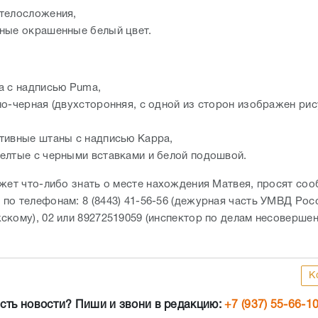
 телосложения,
ные окрашенные белый цвет.
а с надписью Puma,
но-черная (двухсторонняя, с одной из сторон изображен рис
тивные штаны с надписью Kappa,
елтые с черными вставками и белой подошвой.
ожет что-либо знать о месте нахождения Матвея, просят со
по телефонам: 8 (8443) 41-56-56 (дежурная часть УМВД Рос
скому), 02 или 89272519059 (инспектор по делам несовершен
К
сть новости? Пиши и звони в редакцию:
+7 (937) 55-66-1