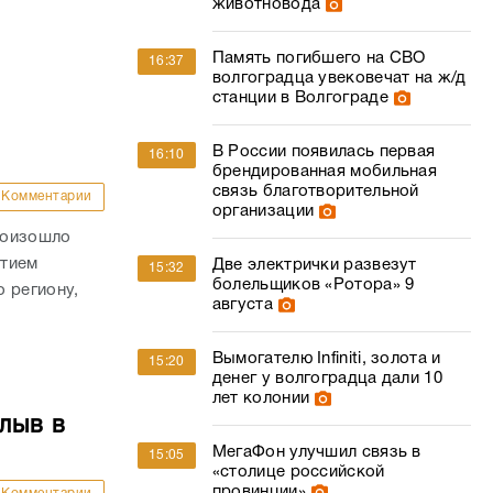
животновода
Память погибшего на СВО
16:37
волгоградца увековечат на ж/д
станции в Волгограде
В России появилась первая
16:10
брендированная мобильная
связь благотворительной
Комментарии
организации
роизошло
стием
Две электрички развезут
15:32
болельщиков «Ротора» 9
 региону,
августа
Вымогателю Infiniti, золота и
15:20
денег у волгоградца дали 10
лет колонии
лыв в
МегаФон улучшил связь в
15:05
«столице российской
провинции»