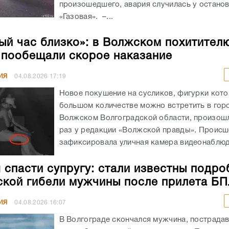
произошедшего, авария случилась у остано
«Газовая». –...
ый час близко»: в Волжском похитител
 пообещали скорое наказание
ИЯ
04.08.2026
17:19
Новое покушение на сусликов, фигурки кото
большом количестве можно встретить в гор
Волжском Волгоградской области, произошл
раз у редакции «Волжской правды». Происш
зафиксировала уличная камера видеонаблюде
 спасти супругу: стали известны подро
ской гибели мужчины после прилета Б
ИЯ
04.08.2026
16:07
В Волгограде скончался мужчина, пострада