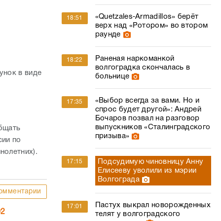
«Quetzales‑Armadillos» берёт
18:51
верх над «Ротором» во втором
раунде
Раненая наркоманкой
18:22
волгоградка скончалась в
унок в виде
больнице
«Выбор всегда за вами. Но и
17:35
спрос будет другой»: Андрей
Бочаров позвал на разговор
выпускников «Сталинградского
общать
призыва»
сии по
нолетних).
Подсудимую чиновницу Анну
17:15
Елисееву уволили из мэрии
Волгограда
омментарии
Пастух выкрал новорожденных
17:01
02
телят у волгоградского