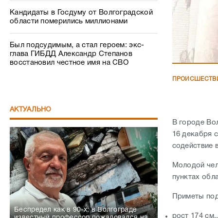
Кандидаты в Госдуму от Волгоградской
области померились миллионами
Был подсудимым, а стал героем: экс-
глава ГИБДД Александр Степанов
восстановил честное имя на СВО
ПРОИСШЕСТВ
АКТУАЛЬНО
В городе Во
16 декабря 
содействие 
Молодой чел
пунктах обл
Приметы по
Беспредел как в 90-х: в Волгограде
рост 174 см.
известный профессор пожаловался на