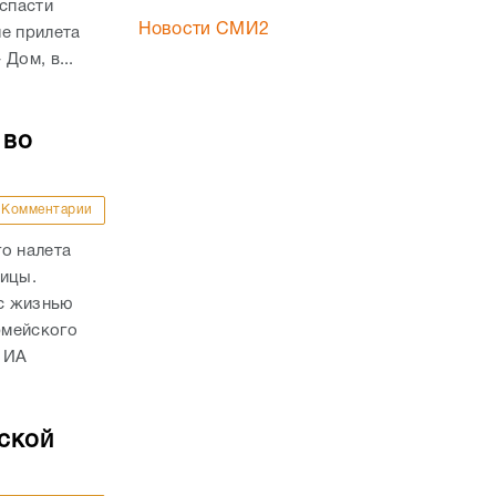
 спасти
Новости СМИ2
е прилета
Дом, в...
 во
Комментарии
о налета
ницы.
с жизнью
рмейского
 ИА
ской