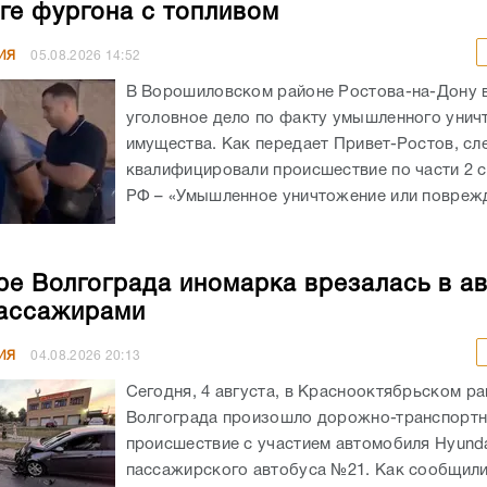
ге фургона с топливом
ИЯ
05.08.2026
14:52
В Ворошиловском районе Ростова-на-Дону
уголовное дело по факту умышленного унич
имущества. Как передает Привет-Ростов, сл
квалифицировали происшествие по части 2 с
РФ – «Умышленное уничтожение или поврежд
ре Волгограда иномарка врезалась в а
ассажирами
ИЯ
04.08.2026
20:13
Сегодня, 4 августа, в Краснооктябрьском р
Волгограда произошло дорожно-транспорт
происшествие с участием автомобиля Hyunda
пассажирского автобуса №21. Как сообщил