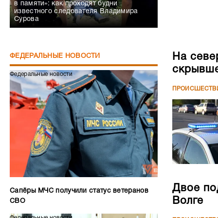
в памяти»: как проходят будни
известного следователя Владимира
Сурова
На севе
ФЕДЕРАЛЬНЫЕ НОВОСТИ
скрывше
Федеральные новости
ПРОИСШЕСТВ
Двое по
Сапёры МЧС получили статус ветеранов
Волге
СВО
Федеральные новости