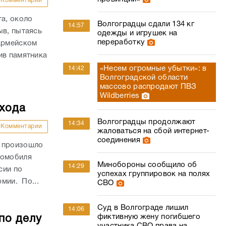
Комментарии
та, около
Волгоградцы сдали 134 кг
14:57
ыв, пытаясь
одежды и игрушек на
переработку
оармейском
ив памятника
«Несем огромные убытки»: в
14:42
Волгоградской области
массово распродают ПВЗ
Wildberries
ехода
Волгоградцы продолжают
14:34
Комментарии
жаловаться на сбой интернет-
соединения
и произошло
томобиля
Минобороны сообщило об
14:29
сии по
успехах группировок на полях
рмии. По...
СВО
Суд в Волгограде лишил
14:06
фиктивную жену погибшего
по делу