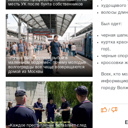
месть УК после бунта собственников
худощавого
волосы длин
Был одет:
черная шапк
куртка крас
гор),
черные спор
«Лучше быть крупной рыбой в
кроссовки ж
маленьком водоеме»: почему молодые
волгоградцы все чаще возвращаются
домой из Москвы
Всех, кто м
информацию 
городу Волж
/
Е
«Каждое преступление оставляет след