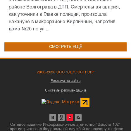
автомобилем «ВАЗ-2115», погиб в Советском
районе Волгограда в ДТП. Смертельная авария,
как уточнили в Главке полиции, произошла
накануне в микрорайоне Кирпичный, напротив
дома №2б по ул....
СМОТРЕТЬ ЕЩЁ
2006-2026 ООО "СВЖ"ОСТРОВ"
Реклама на сайте
Системы рекомендаций
Сетевое издание Информационное агентство "Высота 102"
зарегистрировано Федеральной службой по надзору в сфере