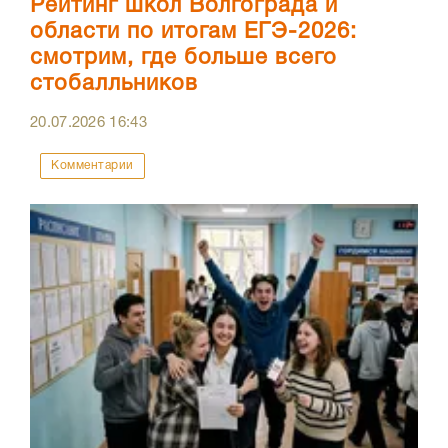
Рейтинг школ Волгограда и
области по итогам ЕГЭ-2026:
смотрим, где больше всего
стобалльников
20.07.2026
16:43
Комментарии