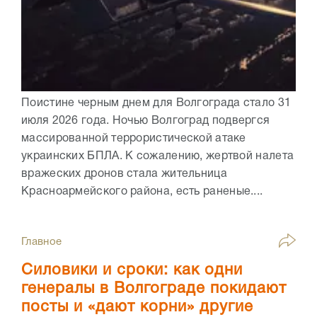
Поистине черным днем для Волгограда стало 31
июля 2026 года. Ночью Волгоград подвергся
массированной террористической атаке
украинских БПЛА. К сожалению, жертвой налета
вражеских дронов стала жительница
Красноармейского района, есть раненые....
Главное
Силовики и сроки: как одни
генералы в Волгограде покидают
посты и «дают корни» другие