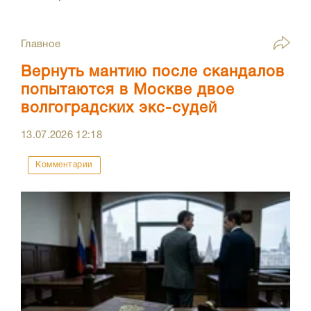
Главное
Вернуть мантию после скандалов
попытаются в Москве двое
волгоградских экс-судей
13.07.2026
12:18
Комментарии