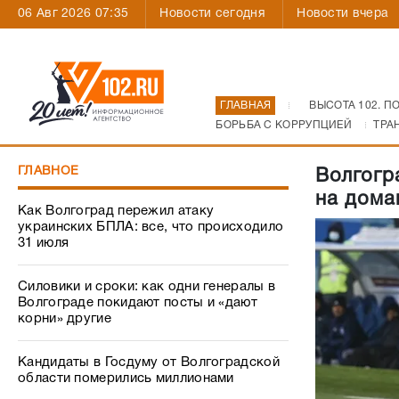
06 Авг 2026 07:35
Новости сегодня
Новости вчера
ГЛАВНАЯ
ВЫСОТА 102. П
БОРЬБА С КОРРУПЦИЕЙ
ТРА
ГЛАВНОЕ
Волгогр
на дома
Как Волгоград пережил атаку
украинских БПЛА: все, что происходило
31 июля
Силовики и сроки: как одни генералы в
Волгограде покидают посты и «дают
корни» другие
Кандидаты в Госдуму от Волгоградской
области померились миллионами