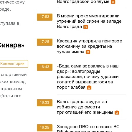
Волгоградской облдуме
летическому
раде.
В мэрии прокомментировали
17:53
утренний вой сирен на западе
ступала в
Волгограда
Кассация утвердила приговор
17:25
Синара»
волжанину за кредиты на
чужие имена
Комментарии
«Беда сама ворвалась в наш
16:43
двор»: волгоградцы
й спортивный
рассказали, почему ударили
ских команд
лопатой вырвавшегося за
порог алабая
ентральном
ндбольного
Волгоградца осудят за
16:33
избиение до смерти
приютившей его женщины
Западное ПВО не спасло: ВС
16:25