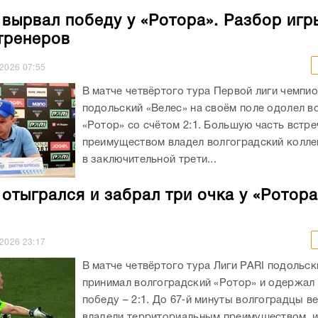
 вырвал победу у «Ротора». Разбор игр
тренеров
.2026
07:55
В матче четвёртого тура Первой лиги чемпи
подольский «Велес» на своём поле одолел в
«Ротор» со счётом 2:1. Большую часть встре
преимуществом владел волгоградский колле
в заключительной трети...
 отыгрался и забрал три очка у «Ротора
.2026
23:17
В матче четвёртого тура Лиги PARI подольск
принимал волгоградский «Ротор» и одержал
победу – 2:1. До 67‑й минуты волгоградцы ве
владели территориальным преимуществом, и 