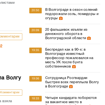
олистами
В Волгограде в сезон солений
20:50
подорожали соль, помидоры и
огурцы
20 фальшивок изъяли из
20:09
денежного оборота в
омментарии
Волгоградской области
02
Беспредел как в 90-х: в
19:35
Волгограде известный
профессор пожаловался на
месть УК после бунта
собственников
ла Волгу
Сотрудница Росгвардии
19:06
быстрее всех переплыла Волгу
в Волгограде
Комментарии
Четыре кандидата поборются
18:33
а взяла
за вакантное место в