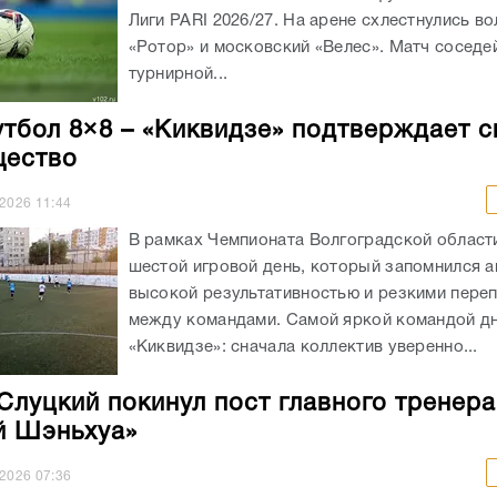
Лиги PARI 2026/27. На арене схлестнулись в
«Ротор» и московский «Велес». Матч соседе
турнирной...
тбол 8×8 – «Киквидзе» подтверждает с
щество
.2026
11:44
В рамках Чемпионата Волгоградской област
шестой игровой день, который запомнился 
высокой результативностью и резкими пере
между командами. Самой яркой командой дн
«Киквидзе»: сначала коллектив уверенно...
Слуцкий покинул пост главного тренера
й Шэньхуа»
.2026
07:36