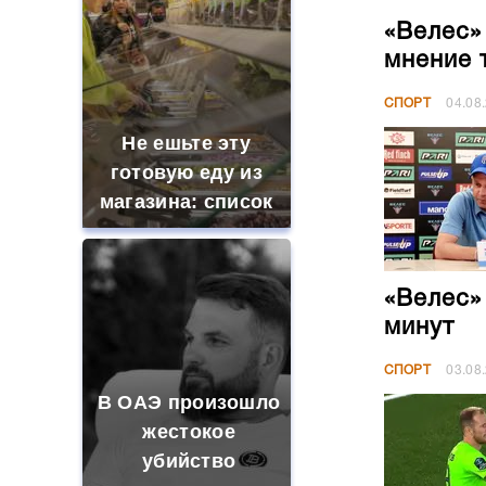
«Велес»
мнение 
СПОРТ
04.08
Не ешьте эту
готовую еду из
магазина: список
«Велес»
минут
СПОРТ
03.08
В ОАЭ произошло
жестокое
убийство