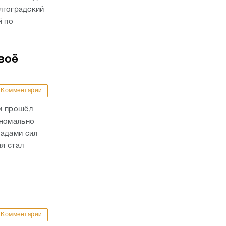
олгоградский
й по
воё
Комментарии
и прошёл
аномально
падами сил
я стал
Комментарии