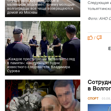
«Лучше быть крупной рыбой в
Следующая и
маленьком водоеме»: почему молодые
тольяттинск
волгоградцы все чаще возвращаются
домой из Москвы
Фото: АНО 
/
Е
«Каждое преступление оставляет след
в памяти»: как проходят будни
известного следователя Владимира
Сурова
Сотрудн
в Волго
СПОРТ
05.08