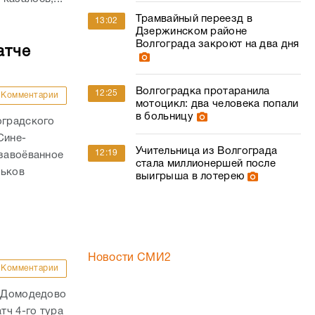
Трамвайный переезд в
13:02
Дзержинском районе
Волгограда закроют на два дня
атче
Волгоградка протаранила
12:25
Комментарии
мотоцикл: два человека попали
в больницу
оградского
Сине-
Учительница из Волгограда
12:19
 завоёванное
стала миллионершей после
льков
выигрыша в лотерею
Новости СМИ2
Комментарии
в Домодедово
тч 4-го тура