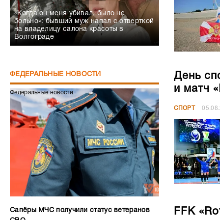
«Когда он меня убивал, было не
больно»: бывший муж напал с отверткой
на владелицу салона красоты в
Волгограде
День сп
ФЕДЕРАЛЬНЫЕ НОВОСТИ
и матч 
Федеральные новости
СПОРТ
05.08
FFK «Ro
Сапёры МЧС получили статус ветеранов