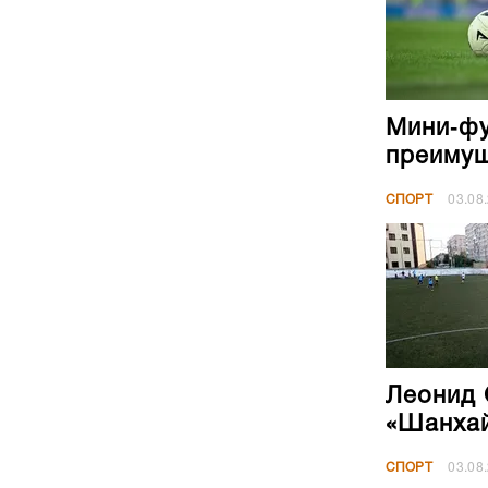
Мини‑фу
преиму
СПОРТ
03.08
Леонид 
«Шанха
СПОРТ
03.08