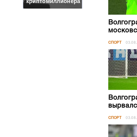
криптомиллионера
Волгогр
московс
СПОРТ
03.08
Волгогр
вырвалс
СПОРТ
03.08