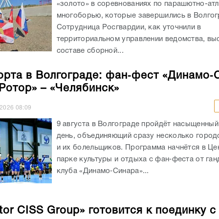
«золото» в соревнованиях по парашютно-ат
многоборью, которые завершились в Волгог
Сотрудница Росгвардии, как уточнили в
территориальном управлении ведомства, вы
составе сборной...
орта в Волгограде: фан‑фест «Динамо‑
«Ротор» – «Челябинск»
.2026
08:09
9 августа в Волгограде пройдёт насыщенны
день, объединяющий сразу несколько город
и их болельщиков. Программа начнётся в Ц
парке культуры и отдыха с фан‑феста от га
клуба «Динамо‑Синара»...
tor CISS Group» готовится к поединку с