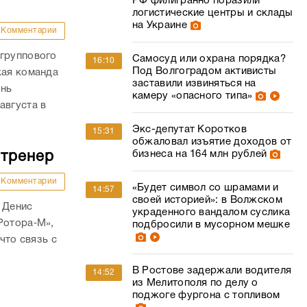
РФ филигранно поразили
логистические центры и склады
на Украине
Комментарии
 группового
Самосуд или охрана порядка?
16:10
Под Волгоградом активисты
кая команда
заставили извиняться на
ень
камеру «опасного типа»
августа в
Экс-депутат Коротков
15:31
обжаловал изъятие доходов от
бизнеса на 164 млн рублей
 тренер
Комментарии
«Будет символ со шрамами и
14:57
своей историей»: в Волжском
 Денис
украденного вандалом суслика
Ротора‑М»,
подбросили в мусорном мешке
что связь с
В Ростове задержали водителя
14:52
из Мелитополя по делу о
поджоге фургона с топливом