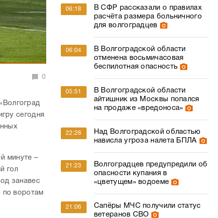
В СФР рассказали о правилах
06:18
расчёта размера больничного
для волгоградцев
В Волгоградской области
06:04
отменена восьмичасовая
беспилотная опасность
0
В Волгоградской области
05:51
айтишник из Москвы попался
«Волгоград
на продаже «вредоноса»
игру сегодня
енных
Над Волгоградской областью
22:28
нависла угроза налета БПЛА
й минуте –
Волгоградцев предупредили об
21:23
й гол
опасности купания в
Под занавес
«цветущем» водоеме
 по воротам
Сапёры МЧС получили статус
21:06
ветеранов СВО