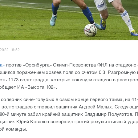
.2022 18:52
а»
против «Оренбурга» Олимп-Первенства ФНЛ на стадионе 
ршился поражением хозяев поля со счетом 0:3. Разгромную 
еть 1173 волгоградца, которые покинули стадион в расстро
ообщает ИА «Высота 102».
соперник сине-голубых в самом конце первого тайма, на 41-
а волгоградцев отправил защитник Андрей Малых. Следующи
 80-й минуте забил крайний защитник Владимир Полуяхтов. 
щитник Юрий Ковалев совершил третий результативный удар
ой команды.