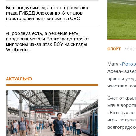
Был подсудимым, а стал героем: экс-
глава ГИБДД Александр Степанов
восстановил честное имя на СВО
«Проблема есть, а решения нет»:
предприниматели Волгограда теряют
миллионы из-за атак ВСУ на склады
СПОРТ
12.03
Wildberries
Матч
«Ротор
Арена» заве
пришли увид
АКТУАЛЬНО
чувствах, с
Счет открыл 
мяч в ворот
«Ротору» на
игры полуза
волгоградск