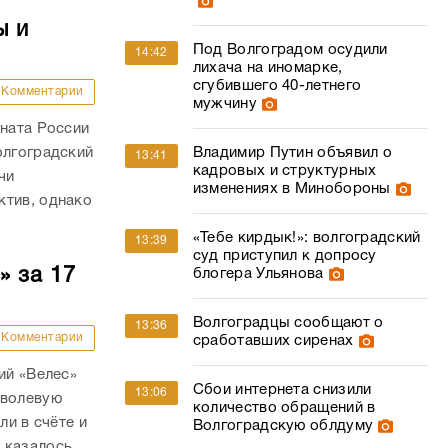
ы и
Под Волгоградом осудили
14:42
лихача на иномарке,
сгубившего 40-летнего
Комментарии
мужчину
оната России
олгоградский
Владимир Путин объявил о
13:41
кадровых и структурных
чи
изменениях в Минобороны
ктив, однако
«Тебе кирдык!»: волгоградский
13:39
суд приступил к допросу
» за 17
блогера Ульянова
Волгоградцы сообщают о
13:36
Комментарии
сработавших сиренах
ий «Велес»
Сбои интернета снизили
13:06
 волевую
количество обращений в
ли в счёте и
Волгоградскую облдуму
казалось,...