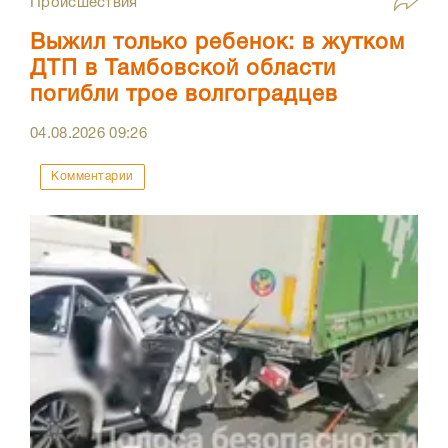
Происшествия
Выжил только ребенок: в жутком
ДТП в Тамбовской области
погибли трое волгоградцев
04.08.2026
09:26
Комментарии