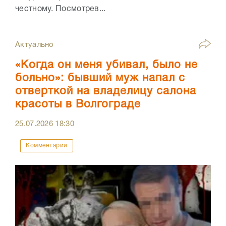
честному. Посмотрев...
Актуально
«Когда он меня убивал, было не
больно»: бывший муж напал с
отверткой на владелицу салона
красоты в Волгограде
25.07.2026
18:30
Комментарии