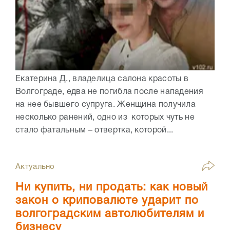
Екатерина Д., владелица салона красоты в
Волгограде, едва не погибла после нападения
на нее бывшего супруга. Женщина получила
несколько ранений, одно из которых чуть не
стало фатальным – отвертка, которой...
Актуально
Ни купить, ни продать: как новый
закон о криповалюте ударит по
волгоградским автолюбителям и
бизнесу