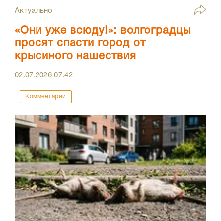
Актуально
«Они уже всюду!»: волгоградцы
просят спасти город от
крысиного нашествия
02.07.2026
07:42
Комментарии