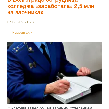
В Волгограде сотрудница
колледжа «заработала» 2,5 млн
на заочниках
07.08.2026
16:31
Комментарии
53-летняя заведующая заочным отделением