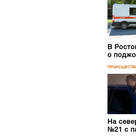
В Росто
о поджо
ПРОИСШЕСТВ
На севе
№21 с п