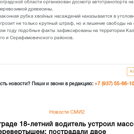
оградской области организован досмотр автотранспорта на
перевозимой древесины.
законная рубка хвойных насаждений наказывается в уголов
 грозит не только крупный штраф, но и лишение свободы на 
лом году подобные факты зафиксированы на территории Кал
о и Серафимовичского районов.
К
сть новости? Пиши и звони в редакцию:
+7 (937) 55-66-1
Новости СМИ2
граде 18-летний водитель устроил мас
еревертышем: пострадали двое