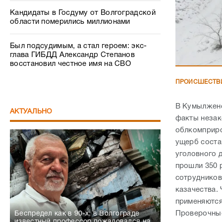
Кандидаты в Госдуму от Волгоградской
области померились миллионами
Был подсудимым, а стал героем: экс-
глава ГИБДД Александр Степанов
восстановил честное имя на СВО
ПРОИСШЕСТВ
В Кумылженс
АКТУАЛЬНО
факты незак
облкомприро
ущерб соста
уголовного 
прошли 350 
сотрудников
казачества.
применяются
Проверочные
Беспредел как в 90-х: в Волгограде
известный профессор пожаловался на