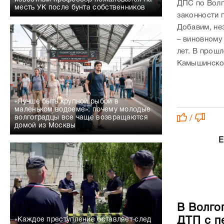
ДПС по Волг
месть УК после бунта собственников
законности 
Добавим, не
– виновному
лет. В прош
Камышинског
«Лучше быть крупной рыбой в
маленьком водоеме»: почему молодые
волгоградцы все чаще возвращаются
/
домой из Москвы
Е
В Волго
ДТП с п
«Каждое преступление оставляет след