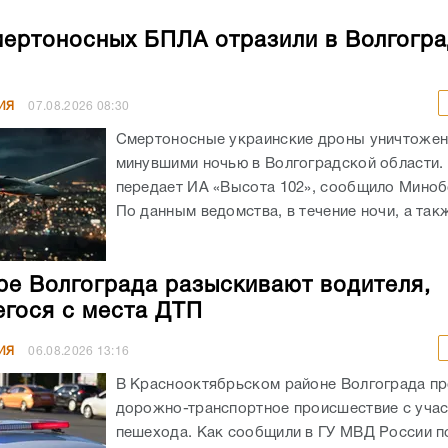
мертоносных БПЛА отразили в Волгогр
ИЯ
07.08.2026
08:30
Смертоносные украинские дроны уничтоже
минувшими ночью в Волгоградской области. 
передает ИА «Высота 102», сообщило Мино
По данным ведомства, в течение ночи, а такж
ре Волгограда разыскивают водителя,
гося с места ДТП
ИЯ
06.08.2026
13:16
В Краснооктябрьском районе Волгограда п
дорожно-транспортное происшествие с уча
пешехода. Как сообщили в ГУ МВД России по