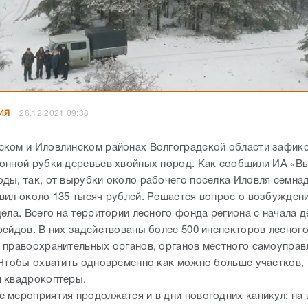
ИЯ
26.12.2021 09:38
ком и Иловлинском районах Волгоградской области зафик
онной рубки деревьев хвойных пород. Как сообщили ИА «Вы
ды, так, от вырубки около рабочего поселка Иловля семна
вил около 135 тысяч рублей. Решается вопрос о возбужден
дела. Всего на территории лесного фонда региона с начала 
рейдов. В них задействованы более 500 инспекторов лесного
 правоохранительных органов, органов местного самоуправ
 Чтобы охватить одновременно как можно больше участков,
 квадрокоптеры.
 мероприятия продолжатся и в дни новогодних каникул: на 