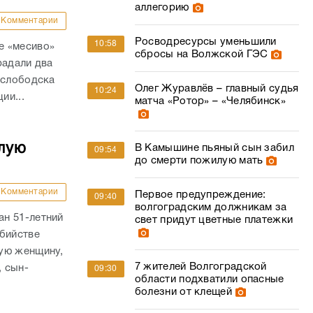
аллегорию
Комментарии
Росводресурсы уменьшили
10:58
е «месиво»
сбросы на Волжской ГЭС
радали два
ослободска
Олег Журавлёв – главный судья
10:24
ии...
матча «Ротор» – «Челябинск»
лую
В Камышине пьяный сын забил
09:54
до смерти пожилую мать
Комментарии
Первое предупреждение:
09:40
волгоградским должникам за
н 51-летний
свет придут цветные платежки
убийстве
ую женщину,
7 жителей Волгоградской
, сын-
09:30
области подхватили опасные
болезни от клещей