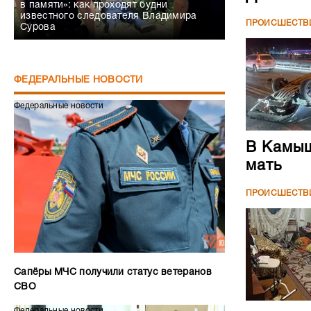
в памяти»: как проходят будни
известного следователя Владимира
ПРОИСШЕСТВ
Сурова
ФЕДЕРАЛЬНЫЕ НОВОСТИ
Федеральные новости
В Камыш
мать
ПРОИСШЕСТВ
Сапёры МЧС получили статус ветеранов
СВО
Федеральные новости