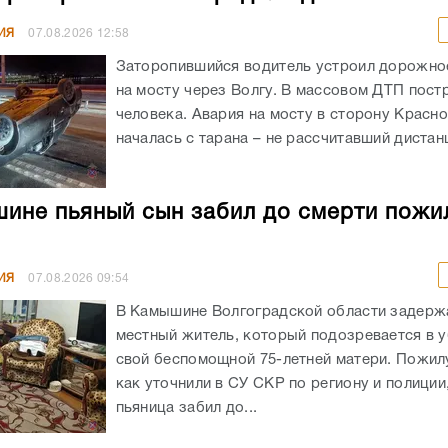
ИЯ
07.08.2026
12:58
Заторопившийся водитель устроил дорожно
на мосту через Волгу. В массовом ДТП пост
человека. Авария на мосту в сторону Красн
началась с тарана – не рассчитавший дистанц
ине пьяный сын забил до смерти пожи
ИЯ
07.08.2026
09:54
В Камышине Волгоградской области задержа
местный житель, который подозревается в 
свой беспомощной 75-летней матери. Пожил
как уточнили в СУ СКР по региону и полиции
пьяница забил до...