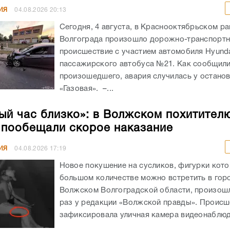
ИЯ
04.08.2026
20:13
Сегодня, 4 августа, в Краснооктябрьском р
Волгограда произошло дорожно-транспорт
происшествие с участием автомобиля Hyunda
пассажирского автобуса №21. Как сообщил
произошедшего, авария случилась у остано
«Газовая». –...
ый час близко»: в Волжском похитител
 пообещали скорое наказание
ИЯ
04.08.2026
17:19
Новое покушение на сусликов, фигурки кото
большом количестве можно встретить в гор
Волжском Волгоградской области, произошл
раз у редакции «Волжской правды». Происш
зафиксировала уличная камера видеонаблюде