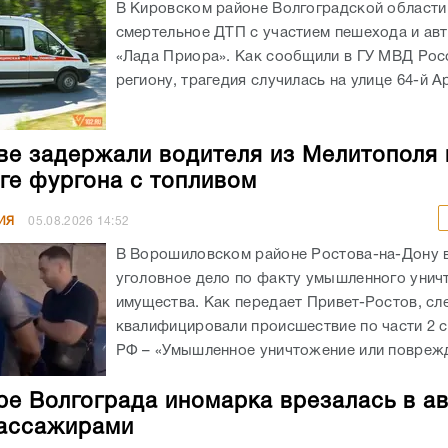
В Кировском районе Волгоградской област
смертельное ДТП с участием пешехода и ав
«Лада Приора». Как сообщили в ГУ МВД Рос
региону, трагедия случилась на улице 64-й А
ве задержали водителя из Мелитополя 
ге фургона с топливом
ИЯ
05.08.2026
14:52
В Ворошиловском районе Ростова-на-Дону
уголовное дело по факту умышленного унич
имущества. Как передает Привет-Ростов, сл
квалифицировали происшествие по части 2 с
РФ – «Умышленное уничтожение или поврежд
ре Волгограда иномарка врезалась в а
ассажирами