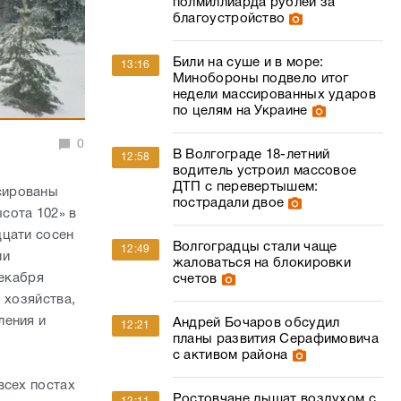
полмиллиарда рублей за
благоустройство
Били на суше и в море:
13:16
Минобороны подвело итог
недели массированных ударов
по целям на Украине
0
В Волгограде 18-летний
12:58
водитель устроил массовое
ДТП с перевертышем:
сированы
пострадали двое
сота 102» в
дцати сосен
Волгоградцы стали чаще
12:49
ии
жаловаться на блокировки
декабря
счетов
 хозяйства,
ления и
Андрей Бочаров обсудил
12:21
планы развития Серафимовича
с активом района
всех постах
Ростовчане дышат воздухом с