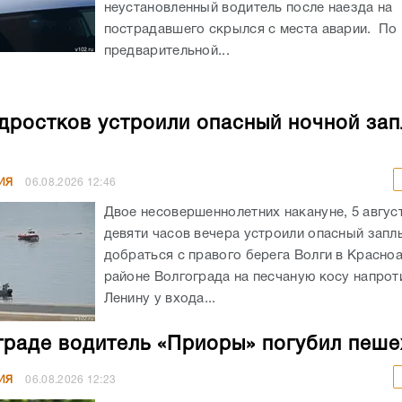
неустановленный водитель после наезда на
пострадавшего скрылся с места аварии. По
предварительной...
дростков устроили опасный ночной зап
ИЯ
06.08.2026
12:46
Двое несовершеннолетних накануне, 5 авгус
девяти часов вечера устроили опасный запл
добраться с правого берега Волги в Красн
районе Волгограда на песчаную косу напрот
Ленину у входа...
граде водитель «Приоры» погубил пеш
ИЯ
06.08.2026
12:23