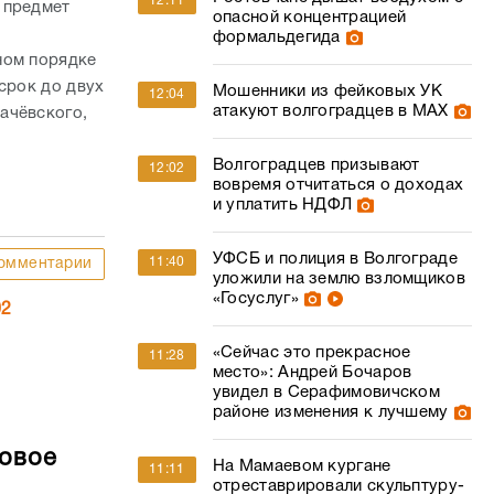
12:11
 предмет
опасной концентрацией
формальдегида
ном порядке
срок до двух
Мошенники из фейковых УК
12:04
атакуют волгоградцев в МАХ
ачёвского,
Волгоградцев призывают
12:02
вовремя отчитаться о доходах
и уплатить НДФЛ
УФСБ и полиция в Волгограде
11:40
омментарии
уложили на землю взломщиков
«Госуслуг»
02
«Сейчас это прекрасное
11:28
место»: Андрей Бочаров
увидел в Серафимовичском
районе изменения к лучшему
совое
На Мамаевом кургане
11:11
отреставрировали скульптуру-