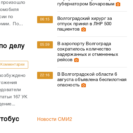
и произошло
губернатором Бочаровым
томобиля
сии по
Волгоградский хирург за
06:15
отпуск принял в ЛНР 500
рмии. По...
пациентов
В аэропорту Волгограда
05:59
по делу
сократилось количество
задержанных и отмененных
рейсов
Комментарии
В Волгоградской области 6
22:16
 возбуждено
августа объявлена беспилотная
тожения
опасность
едователи
татьи 167 УК
ение...
втобус
Новости СМИ2