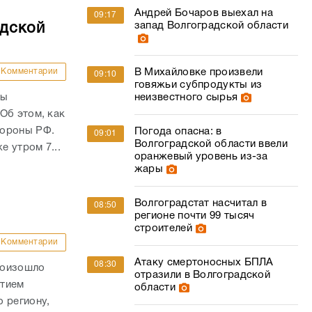
Андрей Бочаров выехал на
09:17
запад Волгоградской области
адской
В Михайловке произвели
Комментарии
09:10
говяжьи субпродукты из
неизвестного сырья
ны
Об этом, как
бороны РФ.
Погода опасна: в
09:01
Волгоградской области ввели
е утром 7...
оранжевый уровень из-за
жары
Волгоградстат насчитал в
08:50
регионе почти 99 тысяч
строителей
Комментарии
Атаку смертоносных БПЛА
08:30
роизошло
отразили в Волгоградской
стием
области
 региону,