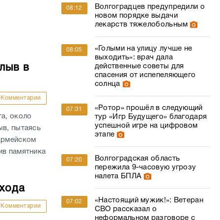
Волгоградцев предупредили о
08:12
новом порядке выдачи
лекарств тяжелобольным
«Голыми на улицу лучше не
08:05
выходить»: врач дала
действенные советы для
лыв в
спасения от испепеляющего
солнца
Комментарии
«Ротор» прошёл в следующий
07:31
та, около
тур «Игр Будущего» благодаря
успешной игре на цифровом
ыв, пытаясь
этапе
оармейском
ив памятника
Волгоградская область
07:20
пережила 9-часовую угрозу
налета БПЛА
ехода
«Настоящий мужик!»: Ветеран
07:02
Комментарии
СВО рассказал о
неформальном разговоре с