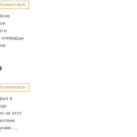
Комментарии
айоне
ное
i и
и очевидцы
вки
ю
Комментарии
рых в
оде
о на этот
ествие
ния. ...