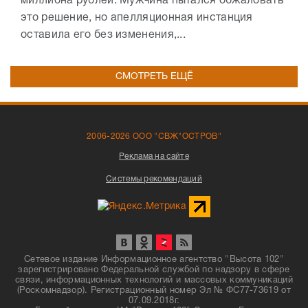
миллиона рублей. Мужчина пытался обжаловать
это решение, но апелляционная инстанция
оставила его без изменения,...
СМОТРЕТЬ ЕЩЁ
2006-2026 ООО "СВЖ"ОСТРОВ"
Реклама на сайте
Системы рекомендаций
Сетевое издание Информационное агентство "Высота 102"
зарегистрировано Федеральной службой по надзору в сфере
связи, информационных технологий и массовых коммуникаций
(Роскомнадзор). Регистрационный номер Эл № ФС77-73619 от
07.09.2018г.