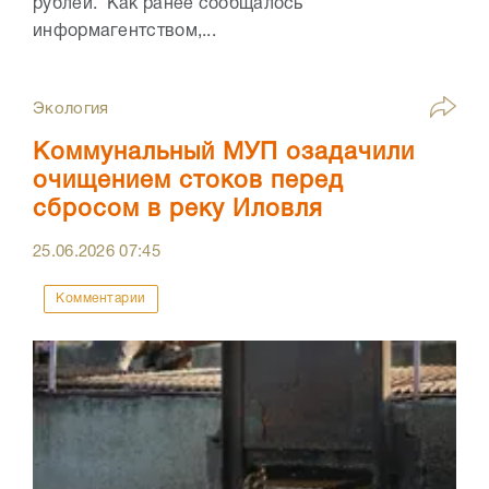
рублей. Как ранее сообщалось
информагентством,...
Экология
Коммунальный МУП озадачили
очищением стоков перед
сбросом в реку Иловля
25.06.2026
07:45
Комментарии