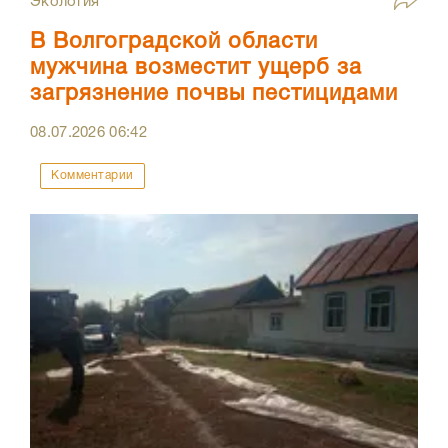
Экология
В Волгоградской области
мужчина возместит ущерб за
загрязнение почвы пестицидами
08.07.2026
06:42
Комментарии