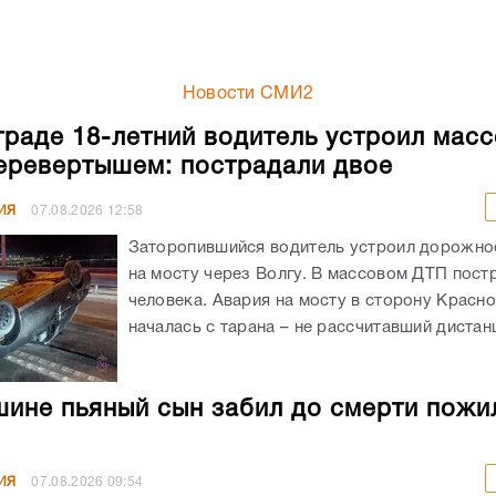
Новости СМИ2
граде 18-летний водитель устроил мас
еревертышем: пострадали двое
ИЯ
07.08.2026
12:58
Заторопившийся водитель устроил дорожно
на мосту через Волгу. В массовом ДТП пост
человека. Авария на мосту в сторону Красн
началась с тарана – не рассчитавший дистанц
ине пьяный сын забил до смерти пожи
ИЯ
07.08.2026
09:54