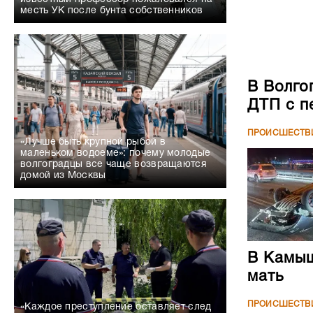
месть УК после бунта собственников
В Волго
ДТП с п
ПРОИСШЕСТВ
«Лучше быть крупной рыбой в
маленьком водоеме»: почему молодые
волгоградцы все чаще возвращаются
домой из Москвы
В Камыш
мать
ПРОИСШЕСТВ
«Каждое преступление оставляет след