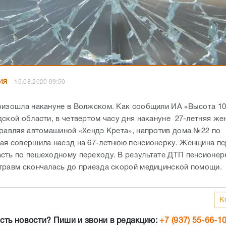
ИЯ
15.08.2020 09:50
оизошла накануне в Волжском. Как сообщили ИА «Высота 10
дской области, в четвертом часу дня накануне 27-летняя же
правляя автомашиной «Хендэ Крета», напротив дома №22 по
ая совершила наезд на 67-летнюю пенсионерку. Женщина п
сть по пешеходному переходу. В результате ДТП пенсионер
травм скончалась до приезда скорой медицинской помощи.
К
сть новости? Пиши и звони в редакцию:
+7 (937) 55-66-1