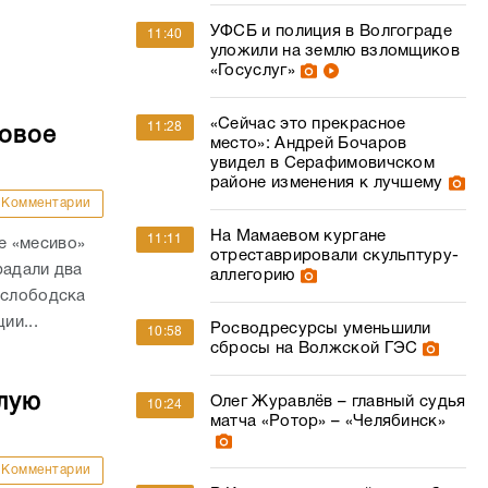
УФСБ и полиция в Волгограде
11:40
уложили на землю взломщиков
«Госуслуг»
«Сейчас это прекрасное
11:28
совое
место»: Андрей Бочаров
увидел в Серафимовичском
районе изменения к лучшему
Комментарии
На Мамаевом кургане
11:11
е «месиво»
отреставрировали скульптуру-
радали два
аллегорию
ослободска
ии...
Росводресурсы уменьшили
10:58
сбросы на Волжской ГЭС
лую
Олег Журавлёв – главный судья
10:24
матча «Ротор» – «Челябинск»
Комментарии