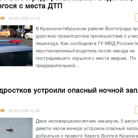
гося с места ДТП
ИЯ
06.08.2026
13:16
В Краснооктябрьском районе Волгограда п
дорожно-транспортное происшествие с уча
пешехода. Как сообщили в ГУ МВД России по
неустановленный водитель после наезда на
пострадавшего скрылся с места аварии. По
предварительной...
дростков устроили опасный ночной зап
ИЯ
06.08.2026
12:46
Двое несовершеннолетних накануне, 5 авгус
девяти часов вечера устроили опасный запл
добраться с правого берега Волги в Красн