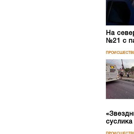
На севе
№21 с п
ПРОИСШЕСТВ
«Звездн
суслика
ПРОИСШЕСТВ