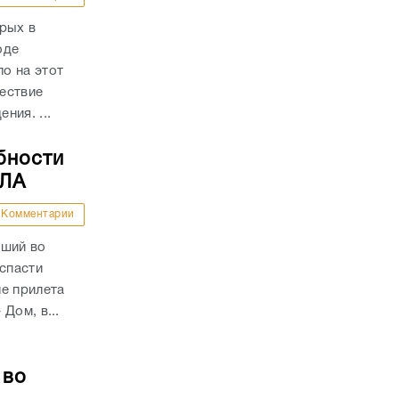
рых в
оде
о на этот
ествие
ния. ...
бности
ПЛА
Комментарии
вший во
 спасти
е прилета
Дом, в...
 во