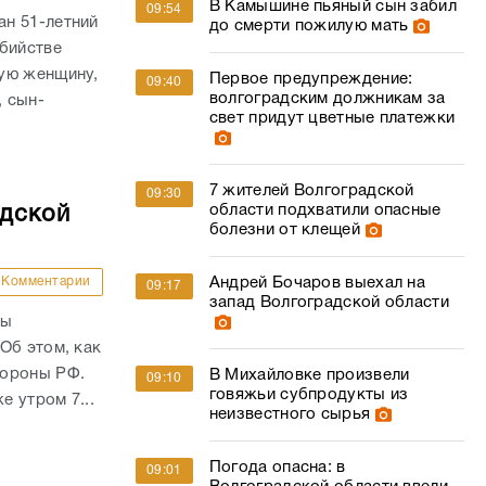
В Камышине пьяный сын забил
09:54
н 51-летний
до смерти пожилую мать
убийстве
ую женщину,
Первое предупреждение:
09:40
волгоградским должникам за
, сын-
свет придут цветные платежки
7 жителей Волгоградской
09:30
области подхватили опасные
адской
болезни от клещей
Андрей Бочаров выехал на
Комментарии
09:17
запад Волгоградской области
ны
Об этом, как
бороны РФ.
В Михайловке произвели
09:10
говяжьи субпродукты из
е утром 7...
неизвестного сырья
Погода опасна: в
09:01