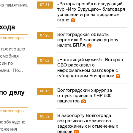
«Ротор» прошёл в следующий
07:31
ив памятника
тур «Игр Будущего» благодаря
успешной игре на цифровом
этапе
ехода
Волгоградская область
07:20
Комментарии
пережила 9-часовую угрозу
налета БПЛА
и произошло
томобиля
«Настоящий мужик!»: Ветеран
07:02
сии по
СВО рассказал о
неформальном разговоре с
рмии. По...
губернатором Бочаровым
Волгоградский хирург за
06:15
по делу
отпуск принял в ЛНР 500
пациентов
Комментарии
В аэропорту Волгограда
05:59
сократилось количество
 возбуждено
задержанных и отмененных
тожения
рейсов