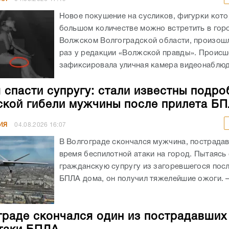
Новое покушение на сусликов, фигурки кото
большом количестве можно встретить в гор
Волжском Волгоградской области, произошл
раз у редакции «Волжской правды». Происш
зафиксировала уличная камера видеонаблюде
 спасти супругу: стали известны подро
ской гибели мужчины после прилета Б
ИЯ
04.08.2026
16:07
В Волгограде скончался мужчина, пострада
время беспилотной атаки на город. Пытаясь
гражданскую супругу из загоревшегося посл
БПЛА дома, он получил тяжелейшие ожоги. – 
граде скончался один из пострадавших