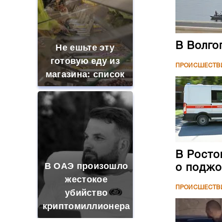
В Волго
Не ешьте эту
готовую еду из
ПРОИСШЕСТВ
магазина: список
В Росто
В ОАЭ произошло
о поджо
жестокое
ПРОИСШЕСТВ
убийство
криптомиллионера