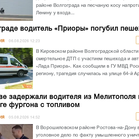
районе Волгограда на песчаную косу напрот
Ленину у входа...
граде водитель «Приоры» погубил пеш
ИЯ
06.08.2026
12:23
В Кировском районе Волгоградской област
смертельное ДТП с участием пешехода и ав
«Лада Приора». Как сообщили в ГУ МВД Рос
региону, трагедия случилась на улице 64-й А
ве задержали водителя из Мелитополя 
ге фургона с топливом
ИЯ
05.08.2026
14:52
В Ворошиловском районе Ростова-на-Дону
уголовное дело по факту умышленного унич