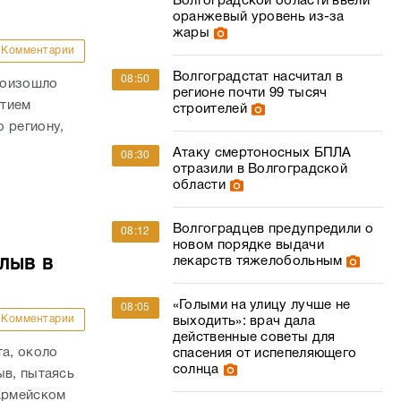
Волгоградской области ввели
оранжевый уровень из-за
жары
Комментарии
Волгоградстат насчитал в
08:50
роизошло
регионе почти 99 тысяч
стием
строителей
 региону,
Атаку смертоносных БПЛА
08:30
отразили в Волгоградской
области
Волгоградцев предупредили о
08:12
новом порядке выдачи
лекарств тяжелобольным
лыв в
«Голыми на улицу лучше не
08:05
Комментарии
выходить»: врач дала
действенные советы для
та, около
спасения от испепеляющего
солнца
ыв, пытаясь
оармейском