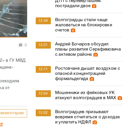
ДТП с перевертышем:
пострадали двое
Волгоградцы стали чаще
12:49
жаловаться на блокировки
счетов
Андрей Бочаров обсудил
12:21
0
планы развития Серафимовича
с активом района
2» в ГУ МВД
нщина-
Ростовчане дышат воздухом с
12:11
опасной концентрацией
формальдегида
ереходила
ка от
Мошенники из фейковых УК
12:04
атакуют волгоградцев в МАХ
Волгоградцев призывают
12:02
омментарии
вовремя отчитаться о доходах
и уплатить НДФЛ
02