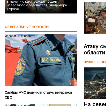
в памяти»: как проходят будни
известного следователя Владимира
Сурова
ФЕДЕРАЛЬНЫЕ НОВОСТИ
Федеральные новости
Атаку с
области
ПРОИСШЕСТВ
Сапёры МЧС получили статус ветеранов
СВО
На севе
Федеральные новости