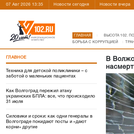
07 Авг 2026 13:35
Новости сегодня
Новости вчера
ГЛАВНАЯ
ВЫСОТА 102. П
БОРЬБА С КОРРУПЦИЕЙ
ТРА
ГЛАВНОЕ
В Волжс
насмерт
Техника для детской поликлиники – с
заботой о маленьких пациентах
Как Волгоград пережил атаку
украинских БПЛА: все, что происходило
31 июля
Силовики и сроки: как одни генералы в
Волгограде покидают посты и «дают
корни» другие