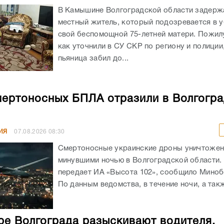
В Камышине Волгоградской области задержа
местный житель, который подозревается в 
свой беспомощной 75-летней матери. Пожил
как уточнили в СУ СКР по региону и полиции
пьяница забил до...
мертоносных БПЛА отразили в Волгогр
ИЯ
07.08.2026
08:30
Смертоносные украинские дроны уничтоже
минувшими ночью в Волгоградской области. 
передает ИА «Высота 102», сообщило Мино
По данным ведомства, в течение ночи, а такж
ре Волгограда разыскивают водителя,