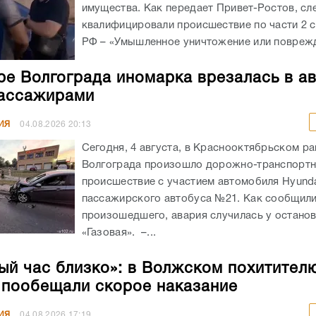
имущества. Как передает Привет-Ростов, сл
квалифицировали происшествие по части 2 с
РФ – «Умышленное уничтожение или поврежд
ре Волгограда иномарка врезалась в а
ассажирами
ИЯ
04.08.2026
20:13
Сегодня, 4 августа, в Краснооктябрьском р
Волгограда произошло дорожно-транспорт
происшествие с участием автомобиля Hyunda
пассажирского автобуса №21. Как сообщил
произошедшего, авария случилась у остано
«Газовая». –...
ый час близко»: в Волжском похитител
 пообещали скорое наказание
ИЯ
04.08.2026
17:19