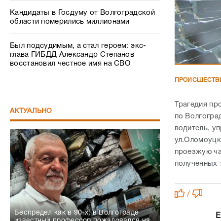
Кандидаты в Госдуму от Волгоградской
области померились миллионами
Был подсудимым, а стал героем: экс-
глава ГИБДД Александр Степанов
восстановил честное имя на СВО
ПРОИСШЕСТВ
Трагедия пр
АКТУАЛЬНО
по Волгогра
водитель, у
ул.Оломоуцк
проезжую ча
полученных 
/
Беспредел как в 90-х: в Волгограде
Е
известный профессор пожаловался на