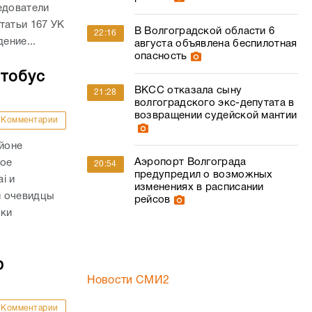
едователи
татьи 167 УК
В Волгоградской области 6
22:16
ение...
августа объявлена беспилотная
опасность
втобус
ВКСС отказала сыну
21:28
волгоградского экс-депутата в
возвращении судейской мантии
Комментарии
айоне
Аэропорт Волгограда
ное
20:54
предупредил о возможных
i и
изменениях в расписании
и очевидцы
рейсов
вки
ю
Новости СМИ2
Комментарии