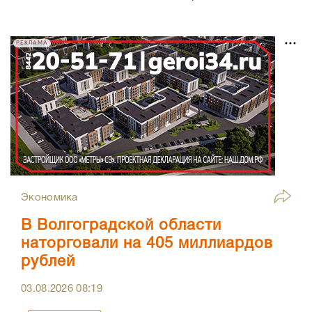
РЕКЛАМА
Экономика
В Волгоградской области
наторговали на 405 миллиардов
рублей
03.08.2026
08:19