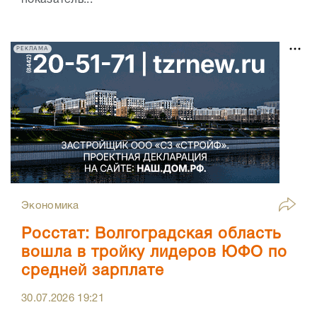
РЕКЛАМА
Экономика
Росстат: Волгоградская область
вошла в тройку лидеров ЮФО по
средней зарплате
30.07.2026
19:21