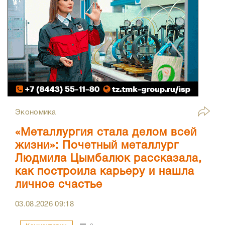
Экономика
«Металлургия стала делом всей
жизни»: Почетный металлург
Людмила Цымбалюк рассказала,
как построила карьеру и нашла
личное счастье
03.08.2026
09:18