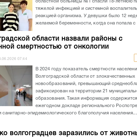
областной больницы №1 спасли 18-летнюю п
тяжелой инфекцией и системной воспалител
реакцией организма. У девушки было 12 нед
желаемой беременности, когда она попала с 
градской области назвали районы с
ной смертностью от онкологии
6.06.2026
07:44
В 2024 году показатель смертности населен
Волгоградской области от злокачественных
новообразований, превышающий среднеобла
зафиксирован на территории 21 муниципаль
образования. Такая информация содержится
ежегодном докладе регионального Роспотр
и санитарно-эпидемиологического благополучия населения...
ко волгоградцев заразились от животн