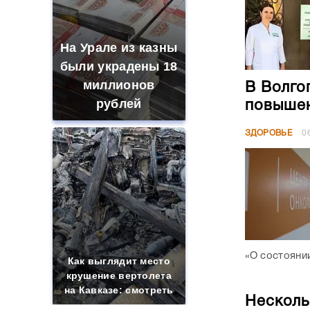
На Урале из казны
были украдены 18
миллионов
В Волго
рублей
повышен
ЗДОРОВЬЕ
0
«О состояни
Как выглядит место
крушение вертолета
на Кавказе: смотреть
Несколь