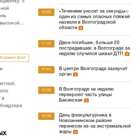
ациентку с
ьной
«Течением уносит за секунды»:
18:03
ель
один из самых опасных пляжей
назвали в Волгоградской
высокой...
области
Двое погибших, больше 20
17:40
пострадавших: в Волгограде за
неделю случился шквал ДТП
Комментарии
В центре Волгограда зазвучит
ия
17:01
орган
стной,
В Волгограде на неделю
16:50
ного
перекроют часть улицы
 в
Бакинская
ебнадзора
День физкультурника в
16:39
Новоаннинском районе
перенесли из-за экстремальной
жары
ых