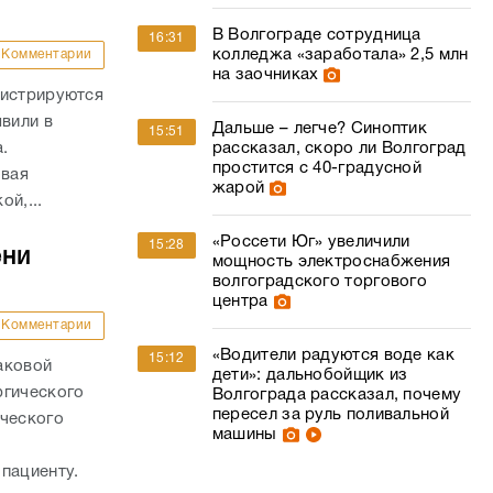
В Волгограде сотрудница
16:31
колледжа «заработала» 2,5 млн
Комментарии
на заочниках
гистрируются
явили в
Дальше – легче? Синоптик
15:51
рассказал, скоро ли Волгоград
а.
простится с 40-градусной
овая
жарой
й,...
«Россети Юг» увеличили
15:28
ени
мощность электроснабжения
волгоградского торгового
центра
Комментарии
«Водители радуются воде как
15:12
аковой
дети»: дальнобойщик из
ргического
Волгограда рассказал, почему
пересел за руль поливальной
ического
машины
о
пациенту.