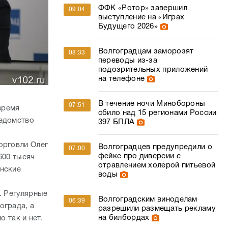
ФФК «Ротор» завершил
09:04
выступление на «Играх
Будущего 2026»
Волгоградцам заморозят
08:33
переводы из-за
подозрительных приложений
на телефоне
В течение ночи Минобороны
07:51
время
сбило над 15 регионами России
ведомство
397 БПЛА
орговли Олег
Волгоградцев предупредили о
07:00
фейке про диверсии с
600 тысяч
отравлением холерой питьевой
инские
воды
. Регулярные
Волгоградским виноделам
06:39
ограда, а
разрешили размещать рекламу
на билбордах
о так и нет.