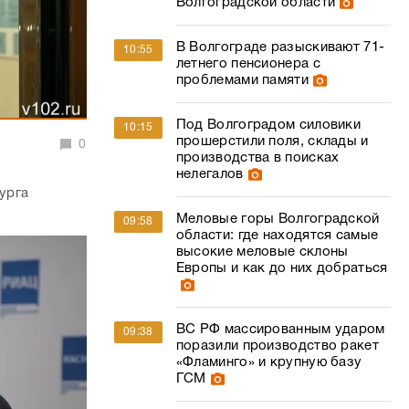
Волгоградской области
В Волгограде разыскивают 71-
10:55
летнего пенсионера с
проблемами памяти
Под Волгоградом силовики
10:15
прошерстили поля, склады и
0
производства в поисках
нелегалов
урга
Меловые горы Волгоградской
09:58
области: где находятся самые
высокие меловые склоны
Европы и как до них добраться
ВС РФ массированным ударом
09:38
поразили производство ракет
«Фламинго» и крупную базу
ГСМ