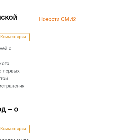
нской
Новости СМИ2
Комментарии
ней с
кого
о первых
стой
остранения
д – о
Комментарии