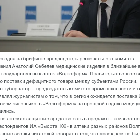
сегодня на брифинге председатель регионального комитета
ения Анатолий Себелев,медицинские изделия в ближайшее 
ь государственных аптек «Волгофарм». Правительственное 
о поставки дефицитного товара между субъектами России.
це-губернатор – председатель комитета промышленности и т
являл журналистам о том, что в регион ожидается поставка 
ловам чиновника, в «Волгофарме» на прошлой неделе медиц
вились.
нно аптеках защитные средства есть в продаже – неизвестно
еспондентов ИА «Высота 102» в аптеки разных районов Волг
нные звонки читателей говорят о том, что масок, как не был