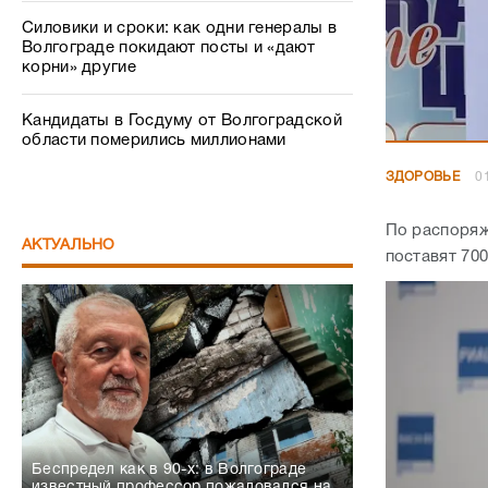
Силовики и сроки: как одни генералы в
Волгограде покидают посты и «дают
корни» другие
Кандидаты в Госдуму от Волгоградской
области померились миллионами
ЗДОРОВЬЕ
0
По распоряж
АКТУАЛЬНО
поставят 70
Беспредел как в 90-х: в Волгограде
известный профессор пожаловался на