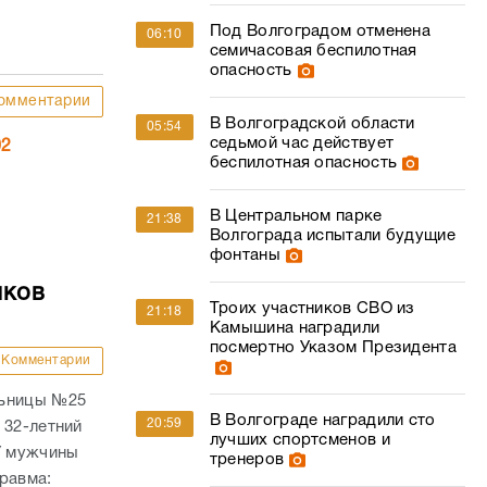
Под Волгоградом отменена
06:10
семичасовая беспилотная
опасность
омментарии
В Волгоградской области
05:54
седьмой час действует
02
беспилотная опасность
В Центральном парке
21:38
Волгограда испытали будущие
фонтаны
мков
Троих участников СВО из
21:18
Камышина наградили
посмертно Указом Президента
Комментарии
льницы №25
В Волгограде наградили сто
20:59
 32-летний
лучших спортсменов и
У мужчины
тренеров
равма: