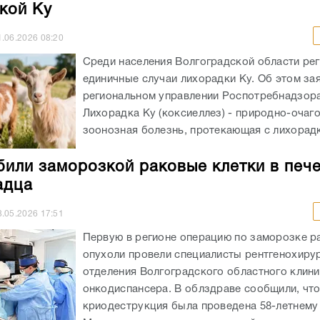
кой Ку
1.06.2026
08:20
Среди населения Волгоградской области ре
единичные случаи лихорадки Ку. Об этом за
региональном управлении Роспотребнадзор
Лихорадка Ку (коксиеллез) - природно-очаг
зоонозная болезнь, протекающая с лихорадко
били заморозкой раковые клетки в печ
адца
8.05.2026
17:51
Первую в регионе операцию по заморозке р
опухоли провели специалисты рентгенохиру
отделения Волгоградского областного клин
онкодиспансера. В облздраве сообщили, чт
криодеструкция была проведена 58-летнему 