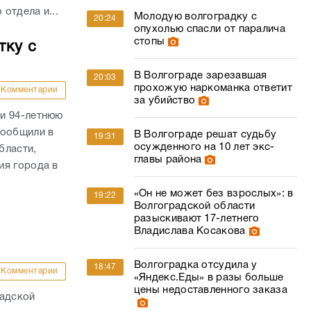
отдела и...
Молодую волгоградку с
20:24
опухолью спасли от паралича
стопы
тку с
В Волгограде зарезавшая
20:03
прохожую наркоманка ответит
Комментарии
за убийство
и 94-летнюю
сообщили в
В Волгограде решат судьбу
19:31
осужденного на 10 лет экс-
бласти,
главы района
ия города в
«Он не может без взрослых»: в
19:22
Волгоградской области
разыскивают 17-летнего
Владислава Косакова
Волгоградка отсудила у
18:47
Комментарии
«Яндекс.Еды» в разы больше
цены недоставленного заказа
радской