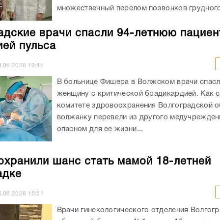
множественный перелом позвонков грудного 
адские врачи спасли 94-летнюю пациен
ией пульса
9.06.2026
19:46
В больнице Фишера в Волжском врачи спасл
женщину с критической брадикардией. Как 
комитете здровоохранения Волгоградской о
волжанку перевели из другого медучрежден
опасном для ее жизни...
охранили шанс стать мамой 18-летней
адке
6.06.2026
15:51
Врачи гинекологического отделения Волгог