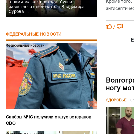
Кроме того,
в памяти»: как проходят будни
известного следователя Владимира
антисептиче
Сурова
/
ФЕДЕРАЛЬНЫЕ НОВОСТИ
Е
Федеральные новости
Волгогр
ногу мо
ЗДОРОВЬЕ
0
Сапёры МЧС получили статус ветеранов
СВО
Федеральные новости