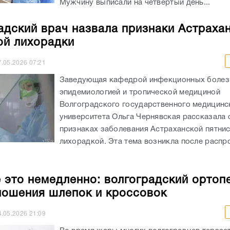
Мужчину выписали на четвертый день...
адский врач назвала признаки Астраха
ой лихорадки
7.05.2026
07:21
Заведующая кафедрой инфекционных болез
эпидемиологией и тропической медициной
Волгоградского государственного медицинс
университета Ольга Чернявская рассказала 
признаках заболевания Астраханской пятни
лихорадкой. Эта тема возникла после распр
 это немедленно: волгоградский ортопе
ношения шлепок и кроссовок
4.05.2026
21:09