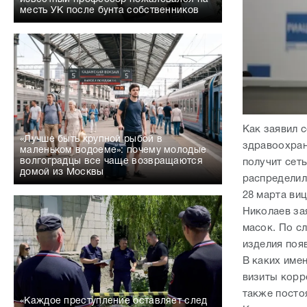
месть УК после бунта собственников
Как заявил 
«Лучше быть крупной рыбой в
здравоохран
маленьком водоеме»: почему молодые
волгоградцы все чаще возвращаются
получит сет
домой из Москвы
распределил
28 марта ви
Николаев за
масок. По с
изделия поя
В каких име
визиты корр
также постоя
«Каждое преступление оставляет след