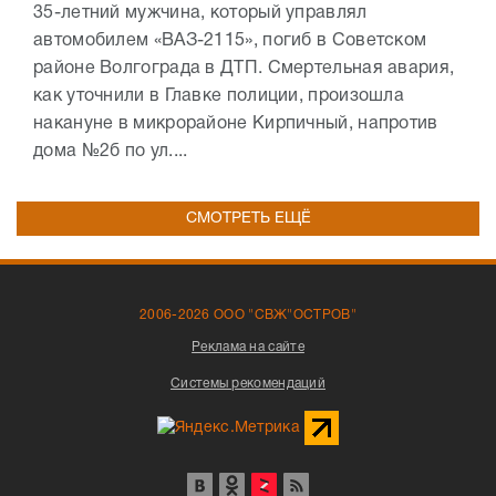
35-летний мужчина, который управлял
автомобилем «ВАЗ-2115», погиб в Советском
районе Волгограда в ДТП. Смертельная авария,
как уточнили в Главке полиции, произошла
накануне в микрорайоне Кирпичный, напротив
дома №2б по ул....
СМОТРЕТЬ ЕЩЁ
2006-2026 ООО "СВЖ"ОСТРОВ"
Реклама на сайте
Системы рекомендаций