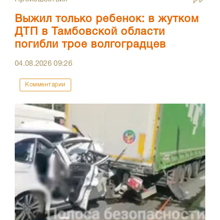
Выжил только ребенок: в жутком
ДТП в Тамбовской области
погибли трое волгоградцев
04.08.2026
09:26
Комментарии