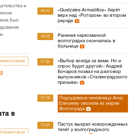
ательства и
«Quetzales‑Armadillos» берёт
18:51
енном
верх над «Ротором» во втором
чина был
раунде
едование
ти.
Раненая наркоманкой
18:22
волгоградка скончалась в
больнице
«Выбор всегда за вами. Но и
омментарии
17:35
спрос будет другой»: Андрей
Бочаров позвал на разговор
02
выпускников «Сталинградского
призыва»
Подсудимую чиновницу Анну
17:15
Елисееву уволили из мэрии
Волгограда
ата в
Пастух выкрал новорожденных
17:01
телят у волгоградского
Комментарии