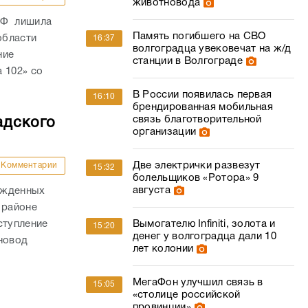
животновода
РФ лишила
Память погибшего на СВО
области
16:37
волгоградца увековечат на ж/д
ние
станции в Волгограде
 102» со
В России появилась первая
16:10
брендированная мобильная
связь благотворительной
адского
организации
Две электрички развезут
Комментарии
15:32
болельщиков «Ротора» 9
августа
ожденных
 районе
Вымогателю Infiniti, золота и
ступление
15:20
денег у волгоградца дали 10
новод
лет колонии
МегаФон улучшил связь в
15:05
«столице российской
провинции»