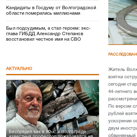
Кандидаты в Госдуму от Волгоградской
области померились миллионами
Был подсудимым, а стал героем: экс-
глава ГИБДД Александр Степанов
восстановил честное имя на СВО
РАССЛЕДОВА
АКТУАЛЬНО
Житель Волж
взятки сотр
сегодня ста
44-летнего 
рассмотрени
По версии с
рублей взят
ускорении о
двум иностр
Беспредел как в 90-х: в Волгограде
обвиняемый 
известный профессор пожаловался на