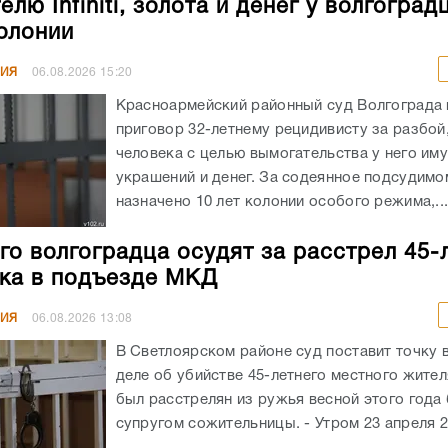
лю Infiniti, золота и денег у волгоград
колонии
НИЯ
06.08.2026
15:20
Красноармейский районный суд Волгограда
приговор 32-летнему рецидивисту за разбой
человека с целью вымогательства у него им
украшений и денег. За содеянное подсудимо
назначено 10 лет колонии особого режима,..
го волгоградца осудят за расстрел 45-
ка в подъезде МКД
НИЯ
06.08.2026
13:08
В Светлоярском районе суд поставит точку 
деле об убийстве 45-летнего местного жите
был расстрелян из ружья весной этого год
супругом сожительницы. - Утром 23 апреля 20