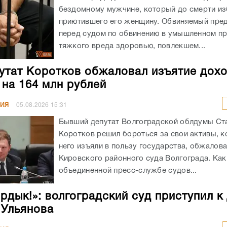
бездомному мужчине, который до смерти из
приютившего его женщину. Обвиняемый пре
перед судом по обвинению в умышленном п
тяжкого вреда здоровью, повлекшем...
утат Коротков обжаловал изъятие дохо
 на 164 млн рублей
НИЯ
05.08.2026
15:31
Бывший депутат Волгоградской облдумы Ст
Коротков решил бороться за свои активы, к
него изъяли в пользу государства, обжалов
Кировского районного суда Волгограда. Как
объединенной пресс-службе судов...
ирдык!»: волгоградский суд приступил к
 Ульянова