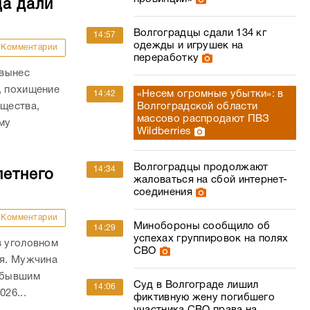
ца дали
Волгоградцы сдали 134 кг
14:57
одежды и игрушек на
Комментарии
переработку
 вынес
, похищение
«Несем огромные убытки»: в
14:42
Волгоградской области
ущества,
массово распродают ПВЗ
му
Wildberries
.
Волгоградцы продолжают
14:34
летнего
жаловаться на сбой интернет-
соединения
Комментарии
Минобороны сообщило об
14:29
успехах группировок на полях
в уголовном
СВО
ля. Мужчина
а бывшим
Суд в Волгограде лишил
14:06
26...
фиктивную жену погибшего