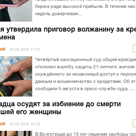
бирже ради высокой прибыли. В течение не
недель доверчивая...
я утвердила приговор волжанину за кр
мена
НИЯ
05.08.2026
17:25
Четвёртый кассационный суд общей юрисди
отклонил жалобу защиты 21-летнего жителя
осуждённого за незаконный доступ к персо
данным и мошенничество с кредитами. Об э
сообщили 5 августа в пресс-службе суда. ...
адца осудят за избиение до смерти
шей его женщины
НИЯ
05.08.2026
16:33
В Волгограде до 15 лет лишения свободы гр