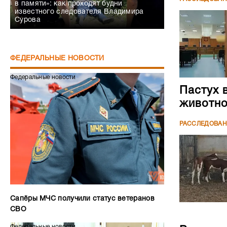
в памяти»: как проходят будни
известного следователя Владимира
Сурова
ФЕДЕРАЛЬНЫЕ НОВОСТИ
Федеральные новости
Пастух 
животн
РАССЛЕДОВА
Сапёры МЧС получили статус ветеранов
СВО
Федеральные новости