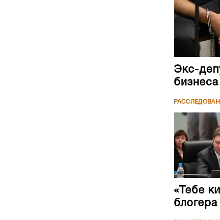
Экс-деп
бизнеса
РАССЛЕДОВА
«Тебе к
блогера