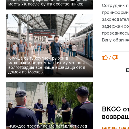
месть УК после бунта собственников
Сотрудник п
проинформир
законодател
задержан со
проводилось
Вину обвиня
/
«Лучше быть крупной рыбой в
маленьком водоеме»: почему молодые
волгоградцы все чаще возвращаются
Е
домой из Москвы
ВКСС от
возвращ
«Каждое преступление оставляет след
РАССЛЕДОВА