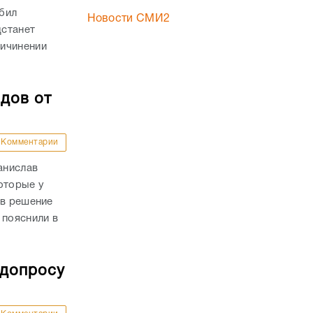
бил
Новости СМИ2
дстанет
ричинении
дов от
Комментарии
анислав
оторые у
ав решение
 пояснили в
 допросу