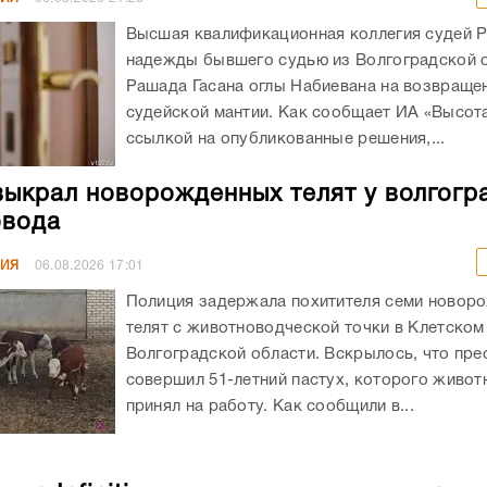
Высшая квалификационная коллегия судей 
надежды бывшего судью из Волгоградской 
Рашада Гасана оглы Набиевана на возвраще
судейской мантии. Как сообщает ИА «Высота
ссылкой на опубликованные решения,...
выкрал новорожденных телят у волгогр
овода
НИЯ
06.08.2026
17:01
Полиция задержала похитителя семи новор
телят с животноводческой точки в Клетском
Волгоградской области. Вскрылось, что пре
совершил 51-летний пастух, которого живот
принял на работу. Как сообщили в...