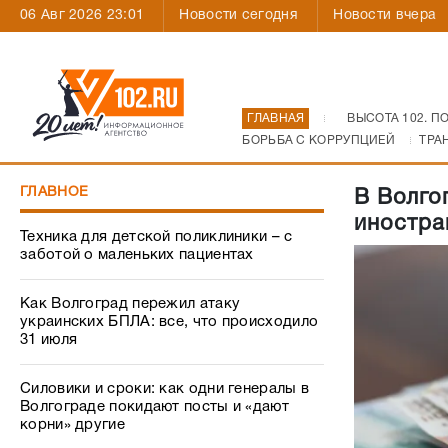
06 Авг 2026 23:01
Новости сегодня
Новости вчера
ГЛАВНАЯ
ВЫСОТА 102. П
БОРЬБА С КОРРУПЦИЕЙ
ТРА
ГЛАВНОЕ
В Волго
иностра
Техника для детской поликлиники – с
заботой о маленьких пациентах
Как Волгоград пережил атаку
украинских БПЛА: все, что происходило
31 июля
Силовики и сроки: как одни генералы в
Волгограде покидают посты и «дают
корни» другие