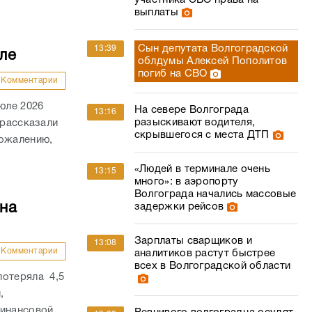
участника СВО права на
выплаты
Сын депутата Волгоградской
13:39
ле
облдумы Алексей Пополитов
погиб на СВО
Комментарии
юле 2026
На севере Волгограда
13:16
разыскивают водителя,
 рассказали
скрывшегося с места ДТП
сожалению,
«Людей в терминале очень
13:15
много»: в аэропорту
Волгограда начались массовые
на
задержки рейсов
Зарплаты сварщиков и
13:08
Комментарии
аналитиков растут быстрее
всех в Волгоградской области
потеряла 4,5
,
финансовой