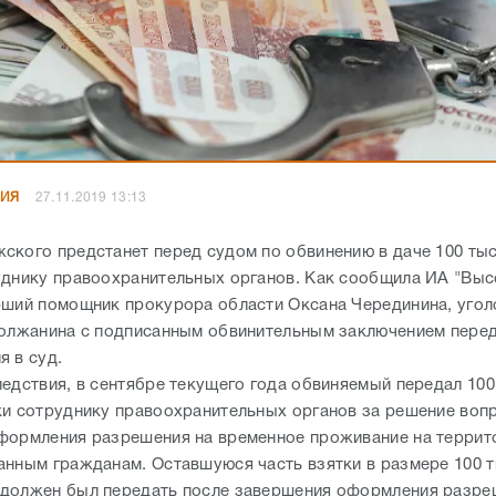
НИЯ
27.11.2019 13:13
ского предстанет перед судом по обвинению в даче 100 ты
уднику правоохранительных органов. Как сообщила ИА "Выс
рший помощник прокурора области Оксана Черединина, угол
волжанина с подписанным обвинительным заключением пере
я в суд.
ледствия, в сентябре текущего года обвиняемый передал 100
ки сотруднику правоохранительных органов за решение воп
формления разрешения на временное проживание на террит
анным гражданам. Оставшуюся часть взятки в размере 100 
должен был передать после завершения оформления разре