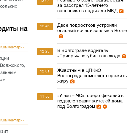
Ревнивого волгоградца осудят
13:08
за расстрел 45-летнего
скольких
соперника в подъезде МКД
Двое подростков устроили
12:46
едиты на
опасный ночной заплыв в Волге
Комментарии
В Волгограде водитель
12:23
«Приоры» погубил пешехода
кции
 Волжского,
Животным в ЦПКиО
12:01
нальным
Волгограда помогают пережить
том
жару
«У нас – ЧС»: озеро фекалий в
11:56
подвале травит жителей дома
под Волгоградом
Комментарии
озит