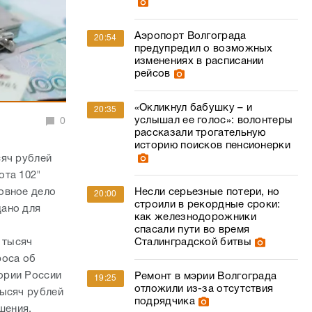
Аэропорт Волгограда
20:54
предупредил о возможных
изменениях в расписании
рейсов
«Окликнул бабушку – и
20:35
услышал ее голос»: волонтеры
0
рассказали трогательную
историю поисков пенсионерки
сяч рублей
ота 102"
Несли серьезные потери, но
овное дело
20:00
строили в рекордные сроки:
дано для
как железнодорожники
спасали пути во время
Сталинградской битвы
 тысяч
роса об
ории России
Ремонт в мэрии Волгограда
19:25
отложили из-за отсутствия
тысяч рублей
подрядчика
шения.