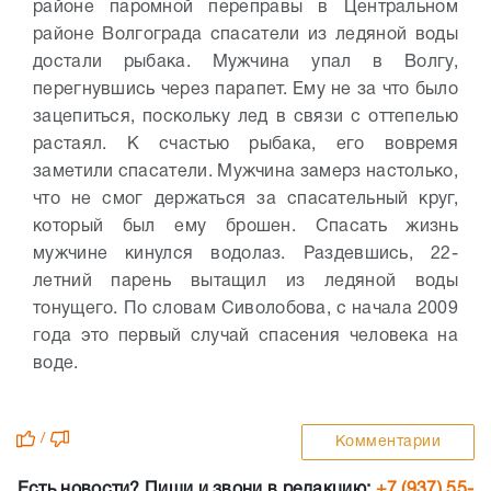
районе паромной переправы в Центральном
районе Волгограда спасатели из ледяной воды
достали рыбака. Мужчина упал в Волгу,
перегнувшись через парапет. Ему не за что было
зацепиться, поскольку лед в связи с оттепелью
растаял.
К счастью рыбака, его вовремя
заметили спасатели. Мужчина замерз настолько,
что не смог держаться за спасательный круг,
который был ему брошен. Спасать жизнь
мужчине кинулся водолаз. Раздевшись, 22-
летний парень вытащил из ледяной воды
тонущего.
По словам Сиволобова, с начала 2009
года это первый случай спасения человека на
воде.
/
Комментарии
Есть новости? Пиши и звони в редакцию:
+7 (937) 55-