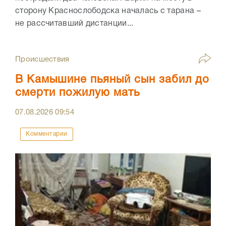
сторону Краснослободска началась с тарана –
не рассчитавший дистанции...
Происшествия
В Камышине пьяный сын забил до
смерти пожилую мать
07.08.2026
09:54
Комментарии