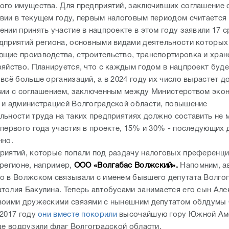
ого имущества. Для предприятий, заключивших соглашение 
вии в текущем году, первым налоговым периодом считается 
нии принять участие в нацпроекте в этом году заявили 17 с
дприятий региона, основными видами деятельности которых
щие производства, строительство, транспортировка и хран
зяйство. Планируется, что с каждым годом в нацпроект буде
всё больше организаций, а в 2024 году их число вырастет до
вии с соглашением, заключенным между Министерством эко
 и администрацией Волгоградской области, повышение
льности труда на таких предприятиях должно составить не 
 первого года участия в проекте, 15% и 30% - последующих 
нно.
риятий, которые попали под раздачу налоговых преференций
 регионе, например,
ООО «Волгабас Волжский».
Напомним, а
о в Волжском связывали с именем бывшего депутата Волго
толия Бакулина. Теперь автобусами занимается его сын Але
воими дружескими связями с нынешним депутатом облдумы
 2017 году
они вместе покорили
высочайшую гору Южной Ам
где водрузили флаг Волгоградской области.