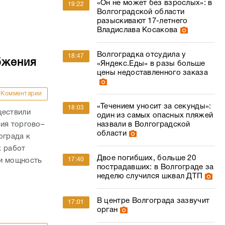
«Он не может без взрослых»: в
19:22
Волгоградской области
разыскивают 17-летнего
Владислава Косакова
Волгоградка отсудила у
18:47
бжения
«Яндекс.Еды» в разы больше
цены недоставленного заказа
Комментарии
«Течением уносит за секунды»:
18:03
ществили
один из самых опасных пляжей
ия торгово–
назвали в Волгоградской
области
ограда к
х работ
Двое погибших, больше 20
17:40
ли мощность
пострадавших: в Волгограде за
неделю случился шквал ДТП
В центре Волгограда зазвучит
17:01
орган