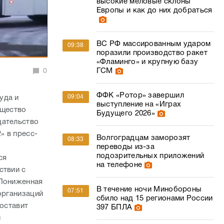
высокие меловые склоны
Европы и как до них добраться
ВС РФ массированным ударом
09:38
поразили производство ракет
«Фламинго» и крупную базу
ГСМ
0
ФФК «Ротор» завершил
09:04
уда и
выступление на «Играх
ущество
Будущего 2026»
дательство
» в пресс-
Волгоградцам заморозят
08:33
переводы из-за
подозрительных приложений
ся
на телефоне
ствии с
 Пониженная
В течение ночи Минобороны
07:51
организаций
сбило над 15 регионами России
составит
397 БПЛА
и