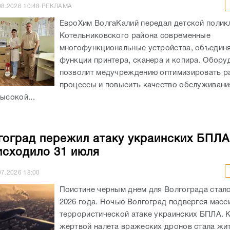
08.2026
10:48
РЕКЛАМА
ЕвроХим ВолгаКалий передал детской полик
Котельниковского района современные
многофункциональные устройства, объеди
функции принтера, сканера и копира. Обору
позволит медучреждению оптимизировать р
процессы и повысить качество обслуживани
ысокой...
гоград пережил атаку украинских БПЛА:
исходило 31 июля
07.2026
18:00
Поистине черным днем для Волгограда стало
2026 года. Ночью Волгоград подвергся мас
террористической атаке украинских БПЛА. 
жертвой налета вражеских дронов стала жи