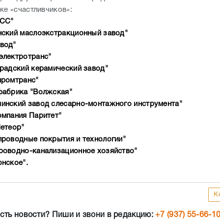
ске «счастливчиков»:
аСС"
ский маслоэкстракционный завод"
вод"
электротранс"
радский керамический завод"
промтранс"
фабрика "Волжская"
нский завод слесарно-монтажного инструмента"
мпания Паритет"
етеор"
роводные покрытия и технологии"
оводно-канализационное хозяйство"
нское".
К
сть новости? Пиши и звони в редакцию:
+7 (937) 55-66-1