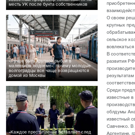
приобретенн
месть УК после бунта собственников
взаимодейст
О своем реше
крупных пре
обрабатываю
сельское хо
вовлекаться 
В соответст
развития РФ
«Лучше быть крупной рыбой в
маленьком водоеме»: почему молодые
производите
волгоградцы все чаще возвращаются
результатам
домой из Москвы
соответстве
Среди предп
известные в
производств
облдумы Ана
известный с
Савченко. В
«Каждое преступление оставляет след
Аргентине, 