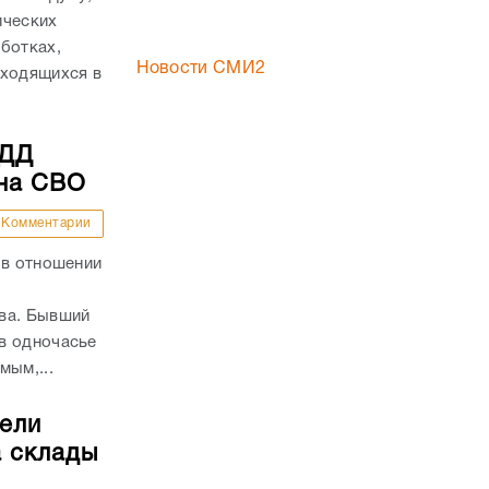
ических
ботках,
Новости СМИ2
аходящихся в
БДД
 на СВО
Комментарии
 в отношении
ва. Бывший
в одночасье
мым,...
тели
а склады