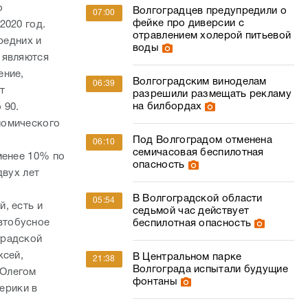
о
Волгоградцев предупредили о
07:00
фейке про диверсии с
2020 год.
отравлением холерой питьевой
редних и
воды
 являются
ение,
Волгоградским виноделам
06:39
т
разрешили размещать рекламу
на билбордах
 90.
номического
Под Волгоградом отменена
06:10
семичасовая беспилотная
менее 10% по
опасность
двух лет
В Волгоградской области
05:54
, есть и
седьмой час действует
втобусное
беспилотная опасность
градской
ксей,
В Центральном парке
21:38
Волгограда испытали будущие
 Олегом
фонтаны
ерики в