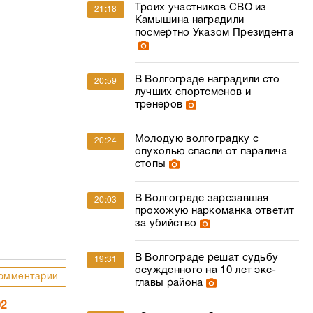
Троих участников СВО из
21:18
Камышина наградили
посмертно Указом Президента
В Волгограде наградили сто
20:59
лучших спортсменов и
тренеров
Молодую волгоградку с
20:24
опухолью спасли от паралича
стопы
В Волгограде зарезавшая
20:03
прохожую наркоманка ответит
за убийство
В Волгограде решат судьбу
19:31
осужденного на 10 лет экс-
омментарии
главы района
02