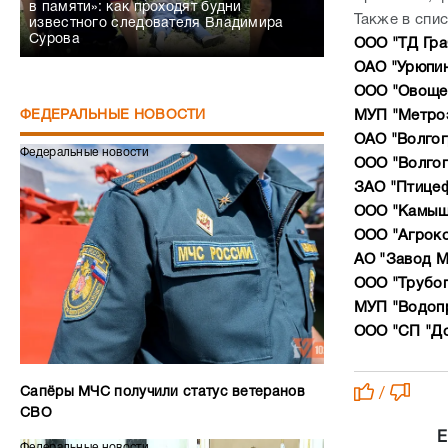
в памяти»: как проходят будни
Также в спи
известного следователя Владимира
Сурова
ООО "ТД Гр
ОАО "Урюпин
ООО "Овоще
МУП "Метро
ФЕДЕРАЛЬНЫЕ НОВОСТИ
ОАО "Волгог
Федеральные новости
ООО "Волго
ЗАО "Птице
ООО "Камыши
ООО "Агроко
АО "Завод М
ООО "Трубоп
МУП "Водопр
ООО "СП "До
Сапёры МЧС получили статус ветеранов
/
СВО
Е
Федеральные новости