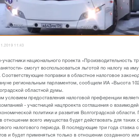
11.2019 11:43
-участники национального проекта «Производительность тр
анятости» смогут воспользоваться льготой по налогу на им
. Соответствующие поправки в областное налоговое законо
ануне региональным парламентом, сообщили ИА «Высота 102
оградской областной думы.
м условием предоставления налоговой преференции являет
компанией - участницей нацпроекта соглашения о взаимодей
кономической политики и развития Волгоградской области.
 в отношении всего имущества будет действовать для таких 
ервого налогового периода. В последующие три года ставка 
тов и будет применяться только в отношении созданного ил