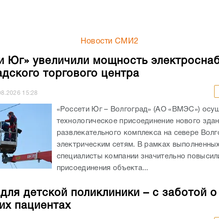
Новости СМИ2
и Юг» увеличили мощность электросна
адского торгового центра
08.2026
15:28
«Россети Юг – Волгоград» (АО «ВМЭС») осу
технологическое присоединение нового здан
развлекательного комплекса на севере Волг
электрическим сетям. В рамках выполненны
специалисты компании значительно повыси
присоединения объекта...
 для детской поликлиники – с заботой о
их пациентах