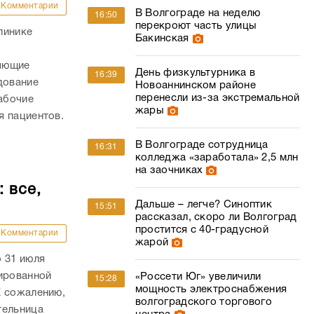
Комментарии
В Волгограде на неделю
16:50
перекроют часть улицы
линике
Бакинская
няющие
День физкультурника в
16:39
дование
Новоаннинском районе
перенесли из-за экстремальной
абочие
жары
я пациентов.
В Волгограде сотрудница
16:31
колледжа «заработала» 2,5 млн
на заочниках
 все,
Дальше – легче? Синоптик
15:51
рассказал, скоро ли Волгоград
простится с 40-градусной
Комментарии
жарой
 31 июля
сированной
«Россети Юг» увеличили
15:28
мощность электроснабжения
К сожалению,
волгоградского торгового
тельница