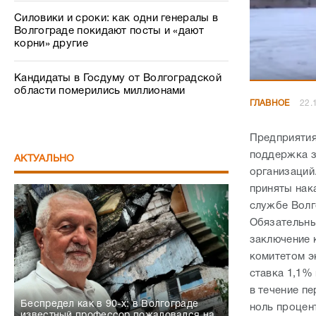
Силовики и сроки: как одни генералы в
Волгограде покидают посты и «дают
корни» другие
Кандидаты в Госдуму от Волгоградской
области померились миллионами
ГЛАВНОЕ
22.
Предприятия
поддержка з
АКТУАЛЬНО
организаций
приняты нак
службе Волг
Обязательны
заключение 
комитетом э
ставка 1,1%
в течение п
Беспредел как в 90-х: в Волгограде
ноль процен
известный профессор пожаловался на