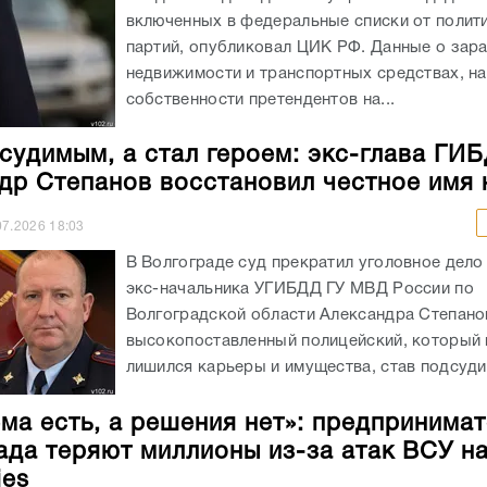
включенных в федеральные списки от полит
партий, опубликовал ЦИК РФ. Данные о зара
недвижимости и транспортных средствах, н
собственности претендентов на...
судимым, а стал героем: экс-глава ГИ
др Степанов восстановил честное имя
07.2026
18:03
В Волгограде суд прекратил уголовное дело
экс-начальника УГИБДД ГУ МВД России по
Волгоградской области Александра Степано
высокопоставленный полицейский, который 
лишился карьеры и имущества, став подсуди
ма есть, а решения нет»: предпринима
ада теряют миллионы из-за атак ВСУ н
ies