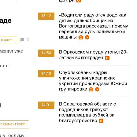
центра
«Водители радуются воде как
15:12
раде
дети»: дальнобойщик из
Волгограда рассказал, почему
пересел за руль поливальной
машины
нтарии
0
сменил уже
В Орловском пруду утонул 20-
14:54
летний волгоградец
ьтат
Опубликованы кадры
14:10
уничтожения украинских
укрытий дроноводами Южной
группировки
В Саратовской области с
и
14:01
подрядчиков требуют
полмиллиарда рублей за
благоустройство
Комментарии
 в Госдуму,