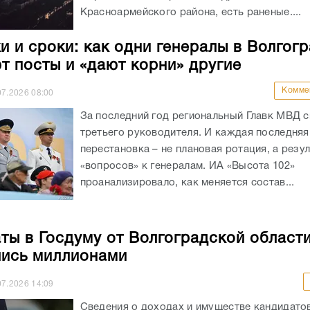
Красноармейского района, есть раненые....
и и сроки: как одни генералы в Волгог
т посты и «дают корни» другие
Комме
07.2026
08:00
За последний год региональный Главк МВД 
третьего руководителя. И каждая последняя
перестановка – не плановая ротация, а резул
«вопросов» к генералам. ИА «Высота 102»
проанализировало, как меняется состав...
ты в Госдуму от Волгоградской област
ись миллионами
07.2026
14:09
Сведения о доходах и имуществе кандидатов