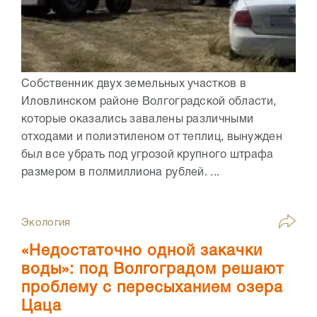
Собственник двух земельных участков в
Иловлинском районе Волгоградской области,
которые оказались завалены различными
отходами и полиэтиленом от теплиц, вынужден
был все убрать под угрозой крупного штрафа
размером в полмиллиона рублей. ...
Экология
«Недостаточно одной закачки
воды»: под Волгоградом решают
проблему с пересыханием озера
Цаца