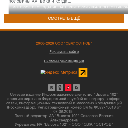
половины XVI века и когда...
ИСТОРИЧЕСКОЕ ЗДАНИЕ НА ТЕРРИТОРИИ «КРАСНОГО ОКТЯБРЯ
СМОТРЕТЬ ЕЩЁ
2006-2026 ООО "СВЖ"ОСТРОВ"
Реклама на сайте
Системы рекомендаций
Сетевое издание Информационное агентство "Высота 102"
зарегистрировано Федеральной службой по надзору в сфере
связи, информационных технологий и массовых коммуникаций
(Роскомнадзор). Регистрационный номер Эл № ФС77-73619 от
07.09.2018г.
Главный редактор ИА "Высота 102" Соколова Евгения
Александровна
Учредитель ИА "Высота 102" - ООО "СВЖ "ОСТРОВ"