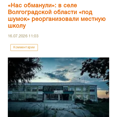
«Нас обманули»: в селе
Волгоградской области «под
шумок» реорганизовали местную
школу
16.07.2026
11:03
Комментарии