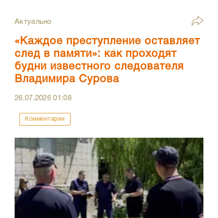
Актуально
«Каждое преступление оставляет
след в памяти»: как проходят
будни известного следователя
Владимира Сурова
26.07.2026
01:08
Комментарии