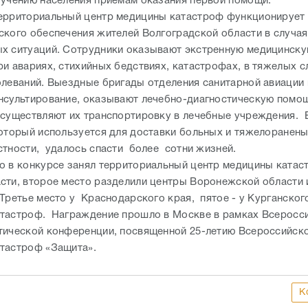
бучению населения приемам оказания первой помощи.
ерриториальный центр медицины катастроф функционирует 
ского обеспечения жителей Волгоградской области в случая
х ситуаций. Сотрудники оказывают экстренную медицинск
ри авариях, стихийных бедствиях, катастрофах, в тяжелых с
олеваний. Выездные бригады отделения санитарной авиации
нсультирование, оказывают лечебно-диагностическую помо
осуществляют их транспортировку в лечебные учреждения. 
который используется для доставки больных и тяжелоранены
стности, удалось спасти более сотни жизней.
о в конкурсе занял территориальный центр медицины катас
сти, второе место разделили центры Воронежской области 
 Третье место у Краснодарского края, пятое - у Курганског
тастроф. Награждение прошло в Москве в рамках Всеросс
тической конференции, посвященной 25-летию Всероссийск
тастроф «Защита».
К