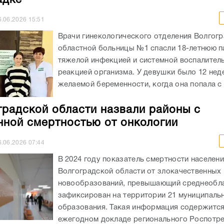
адке
6.06.2026
15:51
Врачи гинекологического отделения Волгог
областной больницы №1 спасли 18-летнюю п
тяжелой инфекцией и системной воспалител
реакцией организма. У девушки было 12 нед
желаемой беременности, когда она попала с 
градской области назвали районы с
ной смертностью от онкологии
6.06.2026
07:44
В 2024 году показатель смертности населен
Волгоградской области от злокачественных
новообразований, превышающий среднеобла
зафиксирован на территории 21 муниципаль
образования. Такая информация содержится
ежегодном докладе регионального Роспотр