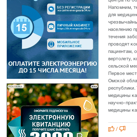
центра по о
Напомним, т
для медицин
чрезвычайны
населению п
течения заб
проводят ко
пациентам, 
вертолету, 
сельской ме
Первое мест
Омской обла
РЕКЛАМА
республики.
медицины ка
научно-прак
медицины ка
/