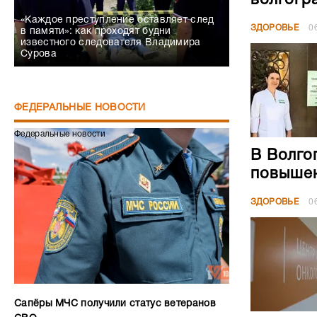
волгогр
«Каждое преступление оставляет след
ЗДОРОВЬЕ
0
в памяти»: как проходят будни
известного следователя Владимира
Сурова
ФЕДЕРАЛЬНЫЕ НОВОСТИ
Федеральные новости
В Волго
повышен
ЗДОРОВЬЕ
0
Сапёры МЧС получили статус ветеранов