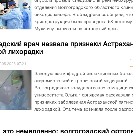
опухоли провели специалисты рентгенохиру
отделения Волгоградского областного клин
онкодиспансера. В облздраве сообщили, чт
криодеструкция была проведена 58-летнему 
Мужчину выписали на четвертый день...
адский врач назвала признаки Астраха
ой лихорадки
7.05.2026
07:21
Заведующая кафедрой инфекционных болез
эпидемиологией и тропической медициной
Волгоградского государственного медицинс
университета Ольга Чернявская рассказала 
признаках заболевания Астраханской пятни
лихорадкой. Эта тема возникла после распр
 это немедленно: волгоградский ортопе