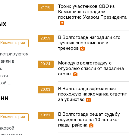
Троих участников СВО из
21:18
Камышина наградили
посмертно Указом Президента
ых
В Волгограде наградили сто
20:59
лучших спортсменов и
Комментарии
тренеров
гистрируются
явили в
Молодую волгоградку с
20:24
опухолью спасли от паралича
а.
стопы
овая
й,...
В Волгограде зарезавшая
20:03
прохожую наркоманка ответит
ени
за убийство
В Волгограде решат судьбу
19:31
Комментарии
осужденного на 10 лет экс-
главы района
аковой