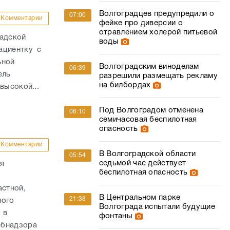
Волгоградцев предупредили о
07:00
Комментарии
фейке про диверсии с
отравлением холерой питьевой
радской
воды
ациентку с
ьной
Волгоградским виноделам
06:39
ель
разрешили размещать рекламу
на билбордах
высокой...
Под Волгоградом отменена
06:10
семичасовая беспилотная
опасность
Комментарии
В Волгоградской области
05:54
седьмой час действует
ия
беспилотная опасность
стной,
В Центральном парке
21:38
ного
Волгограда испытали будущие
 в
фонтаны
ебнадзора