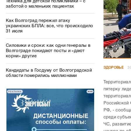
Техника для детской поликлиники – с
заботой о маленьких пациентах
Как Волгоград пережил атаку
украинских БПЛА: все, что происходило
31 июля
Силовики и сроки: как одни генералы в
Волгограде покидают посты и «дают
корни» другие
ЗДОРОВЬЕ
3
Кандидаты в Госдуму от Волгоградской
области померились миллионами
Территориал
пятерку лид
РЕКЛАМА
территориал
Российской 
РФ, - сообщ
среди субъе
ЧС, развити