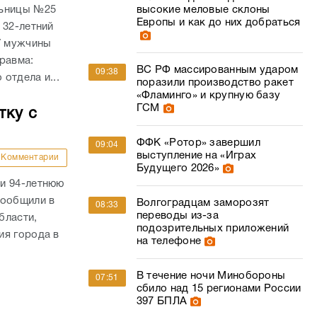
высокие меловые склоны
льницы №25
Европы и как до них добраться
 32-летний
У мужчины
равма:
ВС РФ массированным ударом
09:38
отдела и...
поразили производство ракет
«Фламинго» и крупную базу
ГСМ
тку с
ФФК «Ротор» завершил
09:04
выступление на «Играх
Комментарии
Будущего 2026»
и 94-летнюю
сообщили в
Волгоградцам заморозят
08:33
переводы из-за
бласти,
подозрительных приложений
ия города в
на телефоне
В течение ночи Минобороны
07:51
сбило над 15 регионами России
397 БПЛА