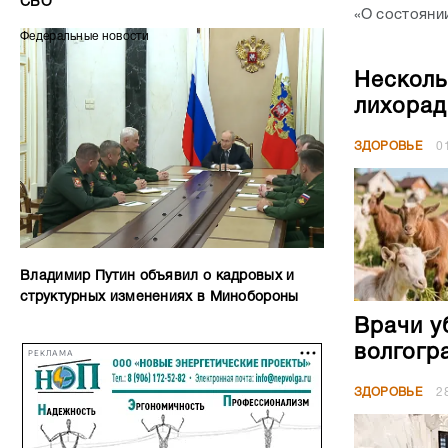
СВО
«О состояни
Федеральные новости
Несколь
лихорад
ЗДОРОВЬЕ
0
Владимир Путин объявил о кадровых и
структурных изменениях в Минобороны
Врачи у
волгогр
РЕКЛАМА
ЗДОРОВЬЕ
2