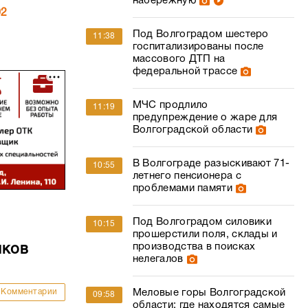
набережную
02
Под Волгоградом шестеро
11:38
госпитализированы после
массового ДТП на
федеральной трассе
МЧС продлило
11:19
предупреждение о жаре для
Волгоградской области
В Волгограде разыскивают 71-
10:55
летнего пенсионера с
проблемами памяти
Под Волгоградом силовики
10:15
прошерстили поля, склады и
производства в поисках
мков
нелегалов
Меловые горы Волгоградской
Комментарии
09:58
области: где находятся самые