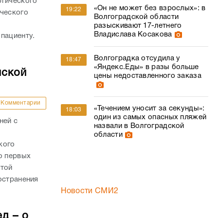
ргического
«Он не может без взрослых»: в
19:22
ического
Волгоградской области
о
разыскивают 17-летнего
Владислава Косакова
пациенту.
Волгоградка отсудила у
18:47
«Яндекс.Еды» в разы больше
нской
цены недоставленного заказа
Комментарии
«Течением уносит за секунды»:
18:03
один из самых опасных пляжей
ней с
назвали в Волгоградской
области
кого
о первых
стой
остранения
Новости СМИ2
д – о