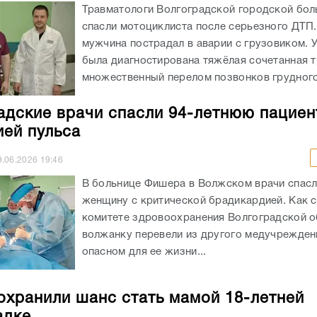
Травматологи Волгоградской городской бо
спасли мотоциклиста после серьезного ДТП.
мужчина пострадал в аварии с грузовиком. 
была диагностирована тяжёлая сочетанная т
множественный перелом позвонков грудного 
адские врачи спасли 94-летнюю пациен
ией пульса
9.06.2026
19:46
В больнице Фишера в Волжском врачи спасл
женщину с критической брадикардией. Как 
комитете здровоохранения Волгоградской о
волжанку перевели из другого медучрежден
опасном для ее жизни...
охранили шанс стать мамой 18-летней