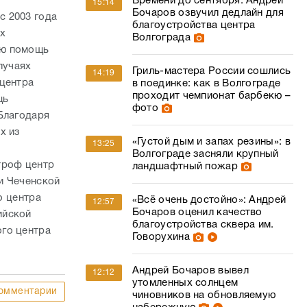
Времени до сентября: Андрей
15:14
Бочаров озвучил дедлайн для
с 2003 года
благоустройства центра
х
Волгограда
ую помощь
лучаях
Гриль-мастера России сошлись
14:19
 центра
в поединке: как в Волгограде
проходит чемпионат барбекю –
щь
фото
Благодаря
х из
«Густой дым и запах резины»: в
13:25
Волгограде засняли крупный
троф центр
ландшафтный пожар
и Чеченской
о центра
«Всё очень достойно»: Андрей
12:57
Бочаров оценил качество
ийской
благоустройства сквера им.
ого центра
Говорухина
Андрей Бочаров вывел
12:12
утомленных солнцем
омментарии
чиновников на обновляемую