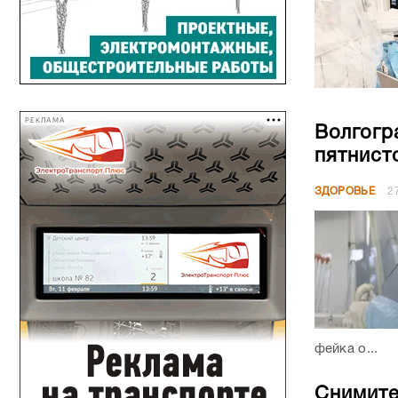
РЕКЛАМА
Волгогр
пятнист
ЗДОРОВЬЕ
2
фейка о...
Снимите