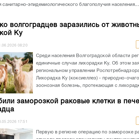
и санитарно-эпидемиологического благополучия населения...
ко волгоградцев заразились от животн
кой Ку
1.06.2026
08:20
Среди населения Волгоградской области ре
единичные случаи лихорадки Ку. Об этом за
региональном управлении Роспотребнадзор
Лихорадка Ку (коксиеллез) - природно-очаг
зоонозная болезнь, протекающая с лихорадко
били заморозкой раковые клетки в печ
адца
8.05.2026
17:51
Первую в регионе операцию по заморозке р