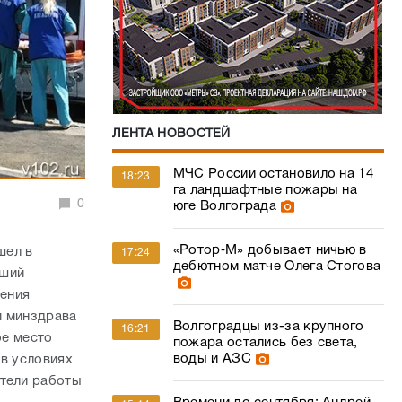
ЛЕНТА НОВОСТЕЙ
МЧС России остановило на 14
18:23
га ландшафтные пожары на
0
юге Волгограда
«Ротор‑М» добывает ничью в
шел в
17:24
дебютном матче Олега Стогова
чший
ения
м минздрава
Волгоградцы из-за крупного
16:21
ое место
пожара остались без света,
воды и АЗС
 в условиях
атели работы