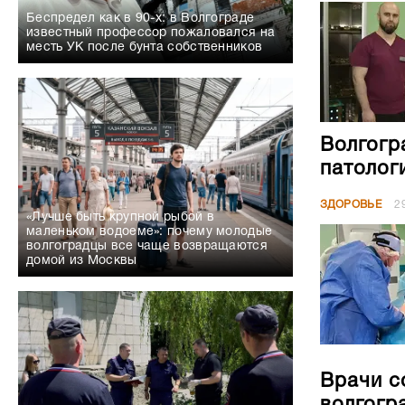
Беспредел как в 90-х: в Волгограде
известный профессор пожаловался на
месть УК после бунта собственников
Волгогр
патолог
ЗДОРОВЬЕ
2
«Лучше быть крупной рыбой в
маленьком водоеме»: почему молодые
волгоградцы все чаще возвращаются
домой из Москвы
Врачи с