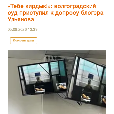
«Тебе кирдык!»: волгоградский
суд приступил к допросу блогера
Ульянова
05.08.2026
13:39
Комментарии