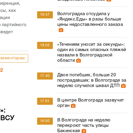
ференция,
сы, как
Волгоградка отсудила у
18:47
зации
«Яндекс.Еды» в разы больше
цены недоставленного заказа
я партийного
зведет
«Течением уносит за секунды»:
18:03
один из самых опасных пляжей
назвали в Волгоградской
омментарии
области
02
Двое погибших, больше 20
17:40
пострадавших: в Волгограде за
неделю случился шквал ДТП
В центре Волгограда зазвучит
17:01
орган
»:
 ВСУ
В Волгограде на неделю
16:50
перекроют часть улицы
Бакинская