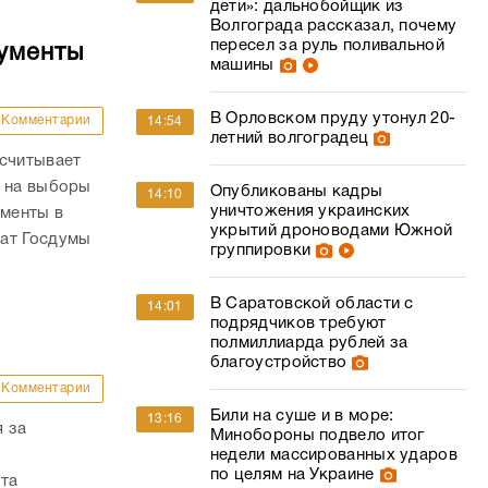
дети»: дальнобойщик из
Волгограда рассказал, почему
пересел за руль поливальной
кументы
машины
В Орловском пруду утонул 20-
Комментарии
14:54
летний волгоградец
ссчитывает
й на выборы
Опубликованы кадры
14:10
уничтожения украинских
ументы в
укрытий дроноводами Южной
тат Госдумы
группировки
В Саратовской области с
14:01
подрядчиков требуют
полмиллиарда рублей за
благоустройство
Комментарии
Били на суше и в море:
13:16
 за
Минобороны подвело итог
недели массированных ударов
по целям на Украине
ата