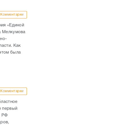
Комментарии
ния «Единой
а Мелкумова
но-
ласти. Как
этом была
Комментарии
бластное
е первый
а РФ
ров,