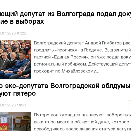
ющий депутат из Волгограда подал до
тие в выборах
0.07.2026
07:22
Волгоградский депутат Андрей Гимбатов ра
продлить «прописку» в Госдуме. Выдвинуты
партией «Единая Россия», он уже подал док
региональный избирком. Действующий депу
проходит по Михайловскому...
о экс-депутата Волгоградской облдумы
уют пятеро
3.07.2026
10:41
Пятеро волгоградцев планируют побороться
вакантное место в областной думе, которое
освободилось после лишения статуса депут