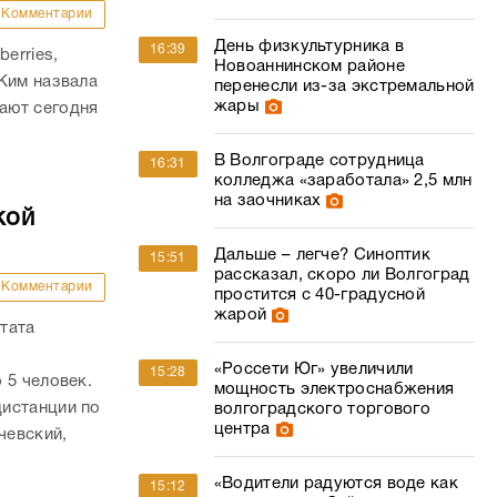
Комментарии
День физкультурника в
16:39
erries,
Новоаннинском районе
Ким назвала
перенесли из-за экстремальной
жары
ают сегодня
В Волгограде сотрудница
16:31
колледжа «заработала» 2,5 млн
на заочниках
кой
Дальше – легче? Синоптик
15:51
рассказал, скоро ли Волгоград
Комментарии
простится с 40-градусной
жарой
тата
«Россети Юг» увеличили
15:28
 5 человек.
мощность электроснабжения
истанции по
волгоградского торгового
центра
чевский,
«Водители радуются воде как
15:12