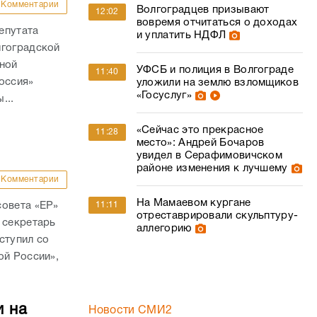
Комментарии
Волгоградцев призывают
12:02
вовремя отчитаться о доходах
епутата
и уплатить НДФЛ
лгоградской
ьной
УФСБ и полиция в Волгограде
11:40
оссия»
уложили на землю взломщиков
«Госуслуг»
...
«Сейчас это прекрасное
11:28
место»: Андрей Бочаров
увидел в Серафимовичском
районе изменения к лучшему
Комментарии
На Мамаевом кургане
совета «ЕР»
11:11
отреставрировали скульптуру-
 секретарь
аллегорию
ступил со
ой России»,
и на
Новости СМИ2