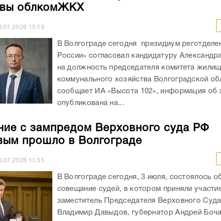
авы облкомЖКХ
3.07.2026
15:19
В Волгограде сегодня президиум реготделе
России» согласовал кандидатуру Александр
на должность председателя комитета жилищ
коммунального хозяйства Волгоградской об
сообщает ИА «Высота 102», информация об 
опубликована на...
ие с зампредом Верховного суда РФ
ым прошло в Волгограде
3.07.2026
11:35
В Волгограде сегодня, 3 июля, состоялось о
совещание судей, в котором приняли участи
заместитель Председателя Верховного Суд
Владимир Давыдов, губернатор Андрей Боча