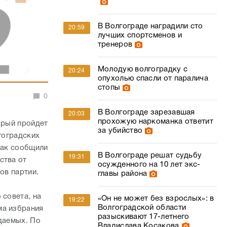
В Волгограде наградили сто
20:59
лучших спортсменов и
тренеров
Молодую волгоградку с
20:24
опухолью спасли от паралича
стопы
0
В Волгограде зарезавшая
20:03
прохожую наркоманка ответит
орый пройдет
за убийство
гоградских
Как сообщили
В Волгограде решат судьбу
19:31
ства от
осужденного на 10 лет экс-
ов партии.
главы района
 совета, на
«Он не может без взрослых»: в
19:22
Волгоградской области
ма избрания
разыскивают 17-летнего
ждаемых. По
Владислава Косакова