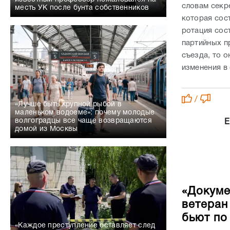
словам секр
месть УК после бунта собственников
которая сос
ротация сос
партийных п
съезда, то о
изменения в
/
«Лучше быть крупной рыбой в
маленьком водоеме»: почему молодые
волгоградцы все чаще возвращаются
Е
домой из Москвы
«Докуме
ветеран
бьют по
«Каждое преступление оставляет след