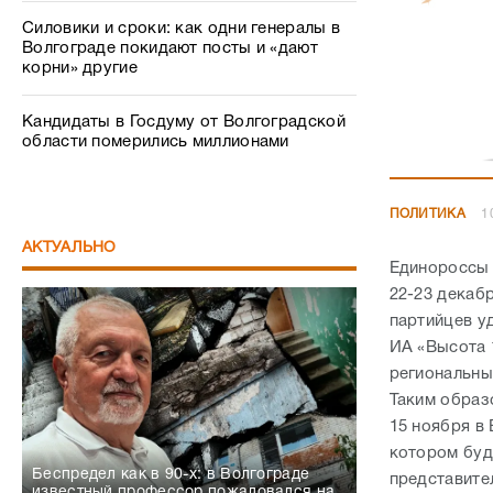
Силовики и сроки: как одни генералы в
Волгограде покидают посты и «дают
корни» другие
Кандидаты в Госдуму от Волгоградской
области померились миллионами
ПОЛИТИКА
1
АКТУАЛЬНО
Единороссы 
22-23 декабр
партийцев у
ИА «Высота 
региональных
Таким образ
15 ноября в
котором буд
Беспредел как в 90-х: в Волгограде
представите
известный профессор пожаловался на