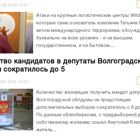
1.08.2026
14:47
Атаки на крупные логистические центры Wildb
которые сама основатель компании Татьяна 
актом международного терроризма, обсужд
буквально на всех уровнях - и на высшем,
государственном, и на бытовом,...
тво кандидатов в депутаты Волгоградс
 сократилось до 5
9.07.2026
10:25
Количество желающих получить мандат депу
Волгоградской облдумы на предстоящих
дополнительных выборах сократилось с 6 до
По данным облизбиркома, с предвыборной д
собственному желанию сошел Анатолий Клю
житель...