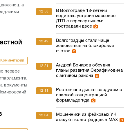
движенец, а
В Волгограде 18-летний
12:58
радскими
водитель устроил массовое
ДТП с перевертышем:
пострадали двое
Волгоградцы стали чаще
ластной
12:49
жаловаться на блокировки
счетов
Комментарии
Андрей Бочаров обсудил
12:21
планы развития Серафимовича
ло первое
с активом района
гпарламента.
на документы
Ростовчане дышат воздухом с
12:11
Немировский
опасной концентрацией
формальдегида
в
Мошенники из фейковых УК
12:04
атакуют волгоградцев в МАХ