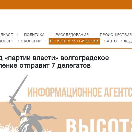
ОДКАСТ
ПОЛИТИКА
РАССЛЕДОВАНИЯ
ПРОИСШЕСТВИЯ
НСПОРТ
ЭКОЛОГИЯ
РЕГИОН ТУРИСТИЧЕСКИЙ
АВТО
ФЕД
д «партии власти» волгоградское
ление отправит 7 делегатов