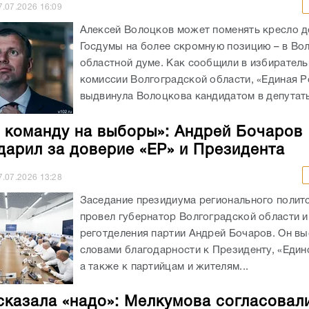
7.07.2026
16:09
Алексей Волоцков может поменять кресло д
Госдумы на более скромную позицию – в Во
областной думе. Как сообщили в избирател
комиссии Волгоградской области, «Единая Р
выдвинула Волоцкова кандидатом в депутаты
 команду на выборы»: Андрей Бочаров
дарил за доверие «ЕР» и Президента
7.07.2026
13:28
Заседание президиума регионального полит
провел губернатор Волгоградской области и
реготделения партии Андрей Бочаров. Он вы
словами благодарности к Президенту, «Един
а также к партийцам и жителям...
сказала «надо»: Мелкумова согласовал