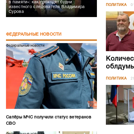
в памяти»: как проходят будни
ПОЛИТИКА
0
известного следователя Владимира
Сурова
ФЕДЕРАЛЬНЫЕ НОВОСТИ
Федеральные новости
Количес
облдумы
ПОЛИТИКА
2
Сапёры МЧС получили статус ветеранов
СВО
Федеральные новости