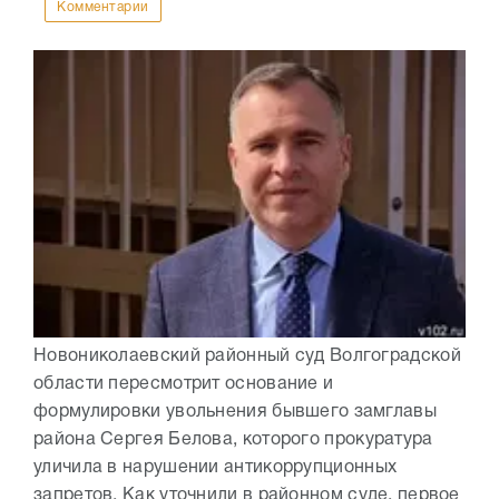
Комментарии
Новониколаевский районный суд Волгоградской
области пересмотрит основание и
формулировки увольнения бывшего замглавы
района Сергея Белова, которого прокуратура
уличила в нарушении антикоррупционных
запретов. Как уточнили в районном суде, первое