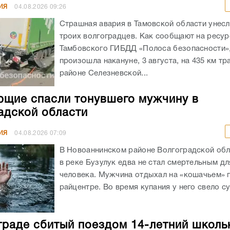
ИЯ
04.08.2026
09:26
Страшная авария в Тамовской области унес
троих волгоградцев. Как сообщают на ресур
Тамбовского ГИБДД «Полоса безопасности»,
произошла накануне, 3 августа, на 435 км тр
районе Селезневской...
щие спасли тонувшего мужчину в
адской области
ИЯ
04.08.2026
07:09
В Новоаннинском районе Волгоградской обл
в реке Бузулук едва не стал смертельным д
человека. Мужчина отдыхал на «кошачьем» 
райцентре. Во время купания у него свело су
граде сбитый поездом 14-летний школь