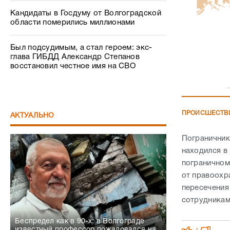
Кандидаты в Госдуму от Волгоградской
области померились миллионами
Был подсудимым, а стал героем: экс-
глава ГИБДД Александр Степанов
восстановил честное имя на СВО
ПРОИСШЕСТВ
АКТУАЛЬНО
Пограничник
находился в
пограничном
от правоохр
пересечения
сотрудникам
Беспредел как в 90-х: в Волгограде
известный профессор пожаловался на