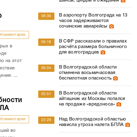
шансы, цифры и ожидания
ю
В аэропорту Волгограда на 13
06:36
часов задерживаются
сочинские авиарейсы
Комментарии
В СФР рассказали о правилах
06:18
рых в
расчёта размера больничного
для волгоградцев
оде
о на этот
В Волгоградской области
ествие
06:04
отменена восьмичасовая
ния. ...
беспилотная опасность
В Волгоградской области
05:51
айтишник из Москвы попался
бности
на продаже «вредоноса»
ПЛА
Над Волгоградской областью
Комментарии
22:28
нависла угроза налета БПЛА
вший во