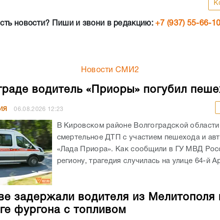
К
сть новости? Пиши и звони в редакцию:
+7 (937) 55-66-1
Новости СМИ2
граде водитель «Приоры» погубил пеш
ИЯ
06.08.2026
12:23
В Кировском районе Волгоградской област
смертельное ДТП с участием пешехода и ав
«Лада Приора». Как сообщили в ГУ МВД Рос
региону, трагедия случилась на улице 64-й А
ве задержали водителя из Мелитополя 
ге фургона с топливом