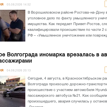
ИЯ
05.08.2026
14:52
В Ворошиловском районе Ростова-на-Дону
уголовное дело по факту умышленного унич
имущества. Как передает Привет-Ростов, сл
квалифицировали происшествие по части 2 с
РФ – «Умышленное уничтожение или поврежд
ре Волгограда иномарка врезалась в а
ассажирами
ИЯ
04.08.2026
20:13
Сегодня, 4 августа, в Краснооктябрьском р
Волгограда произошло дорожно-транспорт
происшествие с участием автомобиля Hyunda
пассажирского автобуса №21. Как сообщил
произошедшего, авария случилась у остано