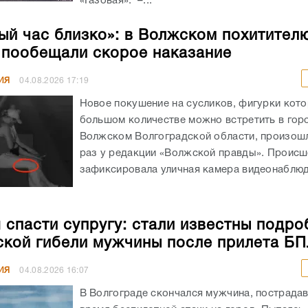
«Газовая». –...
ый час близко»: в Волжском похитител
 пообещали скорое наказание
ИЯ
04.08.2026
17:19
Новое покушение на сусликов, фигурки кото
большом количестве можно встретить в гор
Волжском Волгоградской области, произошл
раз у редакции «Волжской правды». Происш
зафиксировала уличная камера видеонаблюде
 спасти супругу: стали известны подро
ской гибели мужчины после прилета Б
ИЯ
04.08.2026
16:07
В Волгограде скончался мужчина, пострада