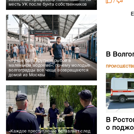
/
месть УК после бунта собственников
Е
В Волго
«Лучше быть крупной рыбой в
маленьком водоеме»: почему молодые
ПРОИСШЕСТВ
волгоградцы все чаще возвращаются
домой из Москвы
В Росто
о поджо
«Каждое преступление оставляет след