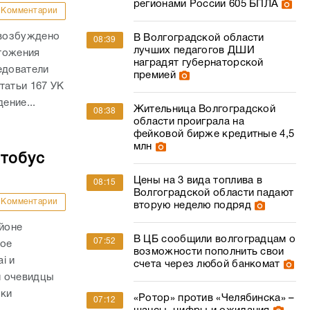
регионами России 605 БПЛА
Комментарии
 возбуждено
В Волгоградской области
08:39
лучших педагогов ДШИ
тожения
наградят губернаторской
едователи
премией
татьи 167 УК
ение...
Жительница Волгоградской
08:38
области проиграла на
фейковой бирже кредитные 4,5
млн
втобус
Цены на 3 вида топлива в
08:15
Волгоградской области падают
Комментарии
вторую неделю подряд
айоне
В ЦБ сообщили волгоградцам о
07:52
ное
возможности пополнить свои
i и
счета через любой банкомат
и очевидцы
вки
«Ротор» против «Челябинска» –
07:12