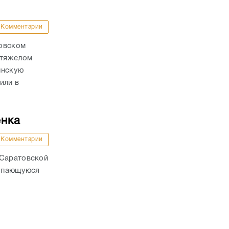
Комментарии
ховском
 тяжелом
инскую
или в
енка
Комментарии
 Саратовской
купающуюся