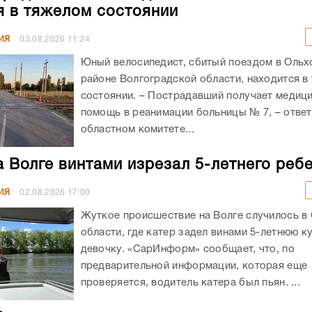
я в тяжелом состоянии
ИЯ
03.08.2026
11:24
Юный велосипедист, сбитый поездом в Оль
районе Волгоградской области, находится в
состоянии. – Пострадавший получает медиц
помощь в реанимации больницы № 7, – ответ
областном комитете...
а Волге винтами изрезал 5-летнего реб
ИЯ
02.08.2026
17:00
Жуткое происшествие на Волге случилось в
области, где катер задел винами 5-летнюю 
девочку. «СарИнформ» сообщает, что, по
предварительной информации, которая еще
проверяется, водитель катера был пьян. ...