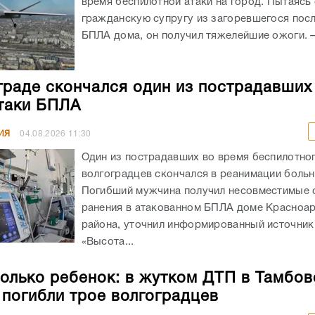
время беспилотной атаки на город. Пытаясь
гражданскую супругу из загоревшегося посл
БПЛА дома, он получил тяжелейшие ожоги. – 
граде скончался один из пострадавших
таки БПЛА
ИЯ
04.08.2026
11:30
Один из пострадавших во время беспилотног
волгоградцев скончался в реанимации боль
Погибший мужчина получил несовместимые 
ранения в атакованном БПЛА доме Красноа
района, уточнил информированный источник
«Высота...
олько ребенок: в жутком ДТП в Тамбов
 погибли трое волгоградцев