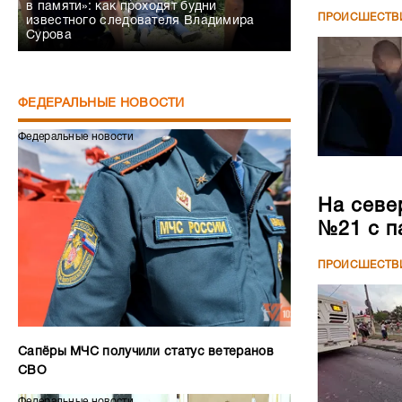
в памяти»: как проходят будни
ПРОИСШЕСТВ
известного следователя Владимира
Сурова
ФЕДЕРАЛЬНЫЕ НОВОСТИ
Федеральные новости
На севе
№21 с п
ПРОИСШЕСТВ
Сапёры МЧС получили статус ветеранов
СВО
Федеральные новости