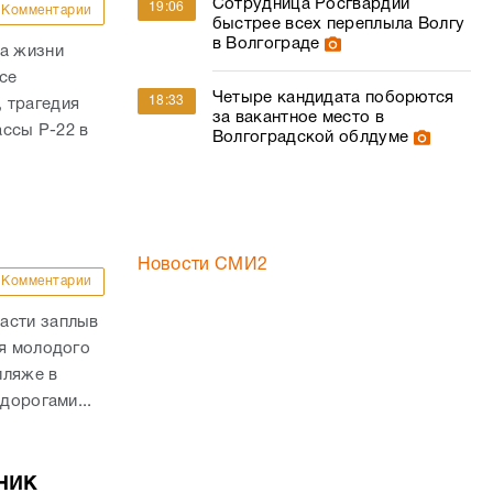
Сотрудница Росгвардии
19:06
Комментарии
быстрее всех переплыла Волгу
в Волгограде
ла жизни
се
Четыре кандидата поборются
18:33
 трагедия
за вакантное место в
ассы Р-22 в
Волгоградской облдуме
Новости СМИ2
Комментарии
асти заплыв
ля молодого
пляже в
дорогами...
ник