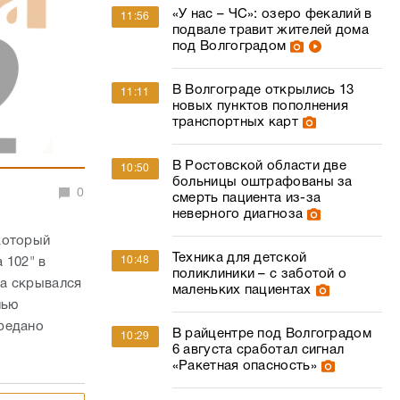
«У нас – ЧС»: озеро фекалий в
11:56
подвале травит жителей дома
под Волгоградом
В Волгограде открылись 13
11:11
новых пунктов пополнения
транспортных карт
В Ростовской области две
10:50
больницы оштрафованы за
0
смерть пациента из-за
неверного диагноза
который
Техника для детской
10:48
 102" в
поликлиники – с заботой о
на скрывался
маленьких пациентах
лью
редано
В райцентре под Волгоградом
10:29
6 августа сработал сигнал
«Ракетная опасность»