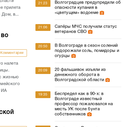
 спасти
Волгоградцев предупредили об
21:23
е прилета
опасности купания в
«цветущем» водоеме
Дом, в...
Сапёры МЧС получили статус
21:06
ветеранов СВО
 во
В Волгограде в сезон солений
20:50
подорожали соль, помидоры и
Комментарии
огурцы
о налета
20 фальшивок изъяли из
ницы.
20:09
денежного оборота в
с жизнью
Волгоградской области
рмейского
 ИА
Беспредел как в 90-х: в
19:35
Волгограде известный
профессор пожаловался на
месть УК после бунта
ской
собственников