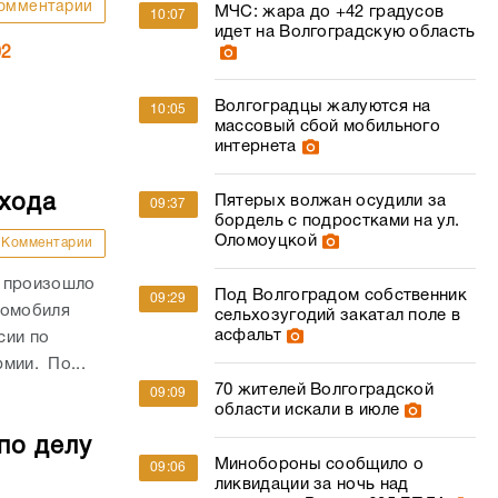
омментарии
МЧС: жара до +42 градусов
10:07
идет на Волгоградскую область
02
Волгоградцы жалуются на
10:05
массовый сбой мобильного
интернета
ехода
Пятерых волжан осудили за
09:37
бордель с подростками на ул.
Оломоуцкой
Комментарии
и произошло
Под Волгоградом собственник
09:29
томобиля
сельхозугодий закатал поле в
асфальт
сии по
рмии. По...
70 жителей Волгоградской
09:09
области искали в июле
по делу
Минобороны сообщило о
09:06
ликвидации за ночь над