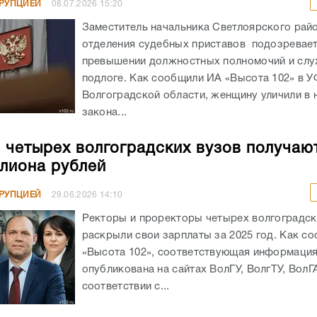
РРУПЦИЕЙ
08.07.2026
15:20
Заместитель начальника Светлоярского рай
отделения судебных приставов подозревает
превышении должностных полномочий и сл
подлоге. Как сообщили ИА «Высота 102» в 
Волгоградской области, женщину уличили в
закона...
 четырех волгоградских вузов получаю
лиона рублей
РРУПЦИЕЙ
29.06.2026
14:10
Ректоры и проректоры четырех волгоградск
раскрыли свои зарплаты за 2025 год. Как с
«Высота 102», соответствующая информаци
опубликована на сайтах ВолГУ, ВолгТУ, ВолГ
соответствии с...