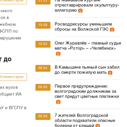
На Мамаевом кургане
Комментарии
11:11
отреставрировали скульптуру-
аллегорию
онного
ся в
Росводресурсы уменьшили
ужебном
10:58
сбросы на Волжской ГЭС
УФСПП по
 нарушении
Олег Журавлёв – главный судья
10:24
матча «Ротор» – «Челябинск»
т до
В Камышине пьяный сын забил
09:54
до смерти пожилую мать
Комментарии
Первое предупреждение:
их вузов
09:40
волгоградским должникам за
ообщает ИА
свет придут цветные платежки
я
АУ и ВГСПУ в
7 жителей Волгоградской
09:30
области подхватили опасные
болезни от клещей