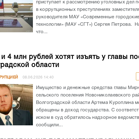
приступает к рассмотрению уголовных дел 
в коррупционных преступлениях заместител
руководителя МАУ «Современные городски
технологии» (МАУ «СГТ») Сергея Петрова. Н
что...
и 4 млн рублей хотят изъять у главы п
градской области
РРУПЦИЕЙ
08.06.2026
14:40
Имущество и денежные средства главы Мир
сельского поселения Новониколаевского ра
Волгоградской области Артема Куроплина м
обращены в доход государства. С соответ
иском в суд обратилось надзорное ведомств
сообщили...