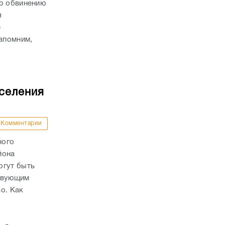
по обвинению
я
е
апомним,
оселения
Комментарии
ного
йона
огут быть
ствующим
о. Как