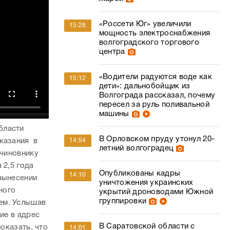
«Россети Юг» увеличили
15:28
мощность электроснабжения
волгоградского торгового
центра
«Водители радуются воде как
15:12
дети»: дальнобойщик из
Волгограда рассказал, почему
пересел за руль поливальной
машины
бласти
В Орловском пруду утонул 20-
аказания в
14:54
летний волгоградец
 чиновнику
 2,5 года
Опубликованы кадры
14:10
вынесении
уничтожения украинских
ного
укрытий дроноводами Южной
группировки
ем. Услышав
ие в адрес
В Саратовской области с
показать, что
14:01