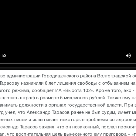
ве администрации Городищенского района Волгоградской о
Тарасову назначили 8 лет лишения свободы с отбыванием н
огого режима, сообщает ИА «Высота 102». Кроме того, экс -
ыплатить штраф в размере 5 миллионов рублей. Также ему на
анимать должности в органах государственной власти. При 
д учел, что Александр Тарасов ранее не был судим, имеет м
енных писем и испытывает некоторые проблемы со здоровь
ександр Тарасов заявил, что он незаконный, послал проклят
ал, что воспитательная цель вынесенного ему приговора – «