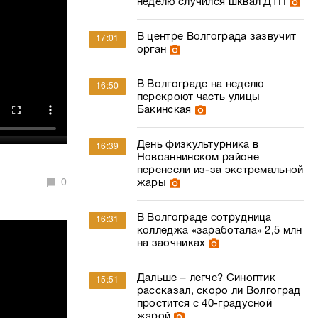
неделю случился шквал ДТП
В центре Волгограда зазвучит
17:01
орган
В Волгограде на неделю
16:50
перекроют часть улицы
Бакинская
День физкультурника в
16:39
Новоаннинском районе
перенесли из-за экстремальной
0
жары
В Волгограде сотрудница
16:31
колледжа «заработала» 2,5 млн
на заочниках
Дальше – легче? Синоптик
15:51
рассказал, скоро ли Волгоград
простится с 40-градусной
жарой