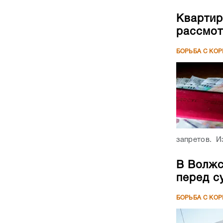
Квартир
рассмот
БОРЬБА С КО
запретов. Из
В Волжс
перед с
БОРЬБА С КО