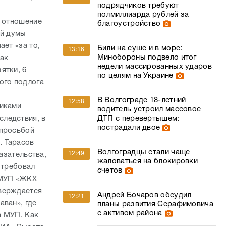
подрядчиков требуют
полмиллиарда рублей за
е отношение
благоустройство
ой думы
ает «за то,
Били на суше и в море:
13:16
Минобороны подвело итог
Как
недели массированных ударов
ятки, 6
по целям на Украине
ого подлога
В Волгограде 18-летний
12:58
никами
водитель устроил массовое
следствия, в
ДТП с перевертышем:
пострадали двое
 просьбой
. Тарасов
Волгоградцы стали чаще
12:49
азательства,
жаловаться на блокировки
 требовал
счетов
 МУП «ЖКХ
тверждается
Андрей Бочаров обсудил
12:21
аван», где
планы развития Серафимовича
с активом района
а МУП. Как