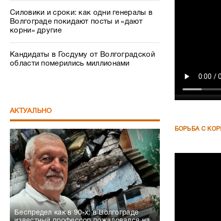
Силовики и сроки: как одни генералы в
Волгограде покидают посты и «дают
корни» другие
Кандидаты в Госдуму от Волгоградской
области померились миллионами
АКТУАЛЬНО
БОРЬБА С КО
Беспредел как в 90-х: в Волгограде
известный профессор пожаловался на