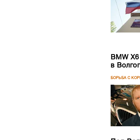
BMW X6 
в Волго
БОРЬБА С КО