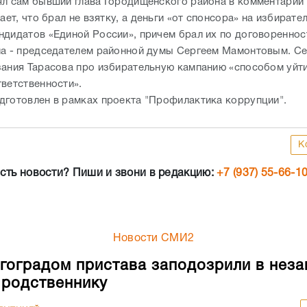
ял сам бывший глава Городищенского района в комментарии
тает, что брал не взятку, а деньги «от спонсора» на избирате
ндидатов «Единой России», причем брал их по договоренно
на - председателем районной думы Сергеем Мамонтовым. Се
зания Тарасова про избирательную кампанию «способом уйти
тветственности».
дготовлен в рамках проекта "Профилактика коррупции".
К
сть новости? Пиши и звони в редакцию:
+7 (937) 55-66-1
Новости СМИ2
гоградом пристава заподозрили в неза
родственнику