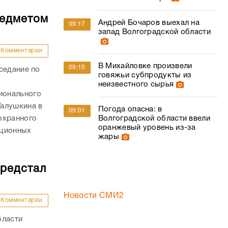
редметом
Андрей Бочаров выехал на
09:17
запад Волгоградской области
Комментарии
В Михайловке произвели
09:10
седание по
говяжьи субпродукты из
неизвестного сырья
ионального
Галушкина в
Погода опасна: в
09:01
охранного
Волгоградской области ввели
оранжевый уровень из-за
пционных
жары
предстал
Новости СМИ2
Комментарии
бласти