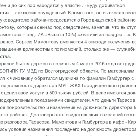
ен и до сих пор находится у власти». «Буду добиваться
сти», - заключил осужденный. Кроме того, он высказал сво
уководителю района-председателю Городищенской районн
тову, который сейчас под следствием, заметив, что выступ
Мамонтова – ред. ИА «Высота 102») схватили за ноздрю …». 
ранее, Сергею Мамонтову вменяется 4 эпизода получения вз
евышения должностных полномочий, столько же — служебн
ства.
арасов был задержан с поличным 4 марта 2016 года сотруд
БЭПиПК ГУ МВД по Волгоградской области. По материалам 
ля к чиновнику обратился мужчина по фамилии Гамбургер с
о на должность директора МУП ЖКХ Городищенского района
 оценил свои услуги в 500 тысяч рублей. В деле имеются док
 подкрепленные показаниями свидетелей, что деньги Тарасов
вое покровительство и назначение на должность директора
ого района». Достоверность свидетельских показаний под
ю разговора Тарасова, Мамонтова и Гамбургера в кафе «Кар
ись условия назначения последнего на должность директор