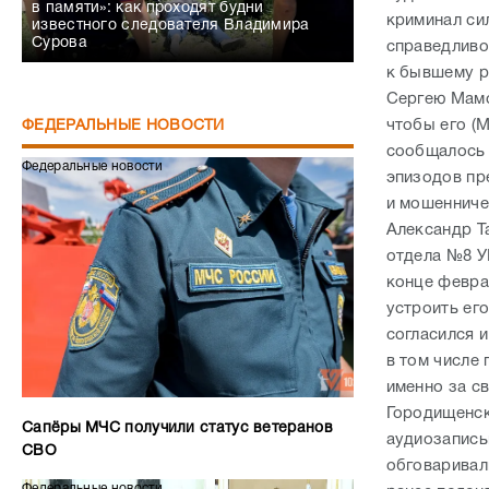
в памяти»: как проходят будни
криминал сил
известного следователя Владимира
Сурова
справедливо
к бывшему р
Сергею Мамон
чтобы его (
ФЕДЕРАЛЬНЫЕ НОВОСТИ
сообщалось 
Федеральные новости
эпизодов пр
и мошенниче
Александр Т
отдела №8 У
конце февра
устроить ег
согласился и
в том числе
именно за с
Городищенск
Сапёры МЧС получили статус ветеранов
аудиозапись
СВО
обговаривал
Федеральные новости