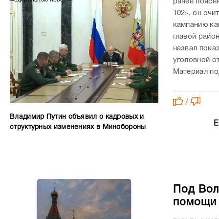
ранее поясн
102», он счи
кампанию ка
главой райо
назвал пока
уголовной о
Материал по
/
Владимир Путин объявил о кадровых и
Е
структурных изменениях в Минобороны
Под Вол
помощи 