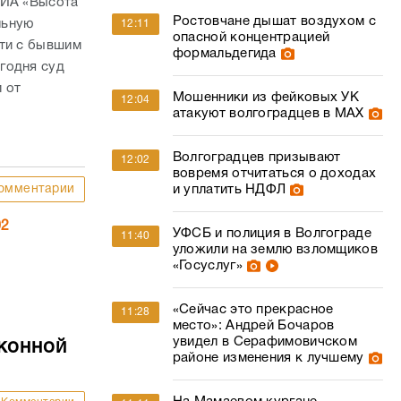
 ИА «Высота
Ростовчане дышат воздухом с
льную
12:11
опасной концентрацией
сти с бывшим
формальдегида
годня суд
 от
Мошенники из фейковых УК
12:04
атакуют волгоградцев в МАХ
Волгоградцев призывают
12:02
вовремя отчитаться о доходах
омментарии
и уплатить НДФЛ
02
УФСБ и полиция в Волгограде
11:40
уложили на землю взломщиков
«Госуслуг»
«Сейчас это прекрасное
11:28
место»: Андрей Бочаров
увидел в Серафимовичском
конной
районе изменения к лучшему