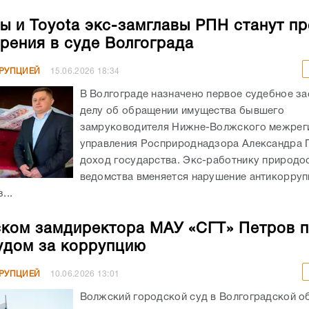
ы и Toyota экс-замглавы РПН станут п
рения в суде Волгограда
РРУПЦИЕЙ
15.06.2026
18:34
В Волгограде назначено первое судебное за
делу об обращении имущества бывшего
замруководителя Нижне-Волжского межрег
управления Росприроднадзора Александра 
доход государства. Экс-работнику природо
ведомства вменяется нарушение антикорру
...
ком замдиректора МАУ «СГТ» Петров 
удом за коррупцию
РРУПЦИЕЙ
10.06.2026
13:01
Волжский городской суд в Волгоградской о