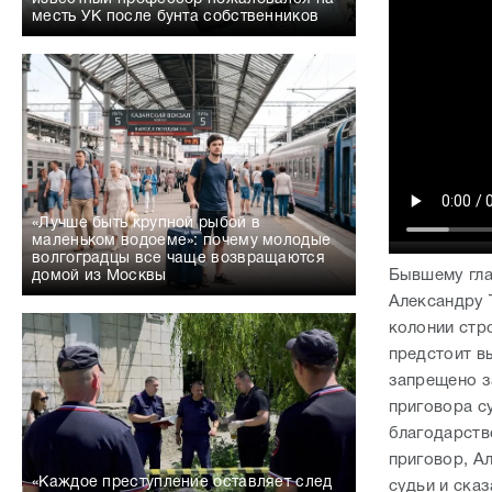
месть УК после бунта собственников
«Лучше быть крупной рыбой в
маленьком водоеме»: почему молодые
волгоградцы все чаще возвращаются
Бывшему гла
домой из Москвы
Александру 
колонии стр
предстоит в
запрещено з
приговора су
благодарств
приговор, Ал
«Каждое преступление оставляет след
судьи и сказ