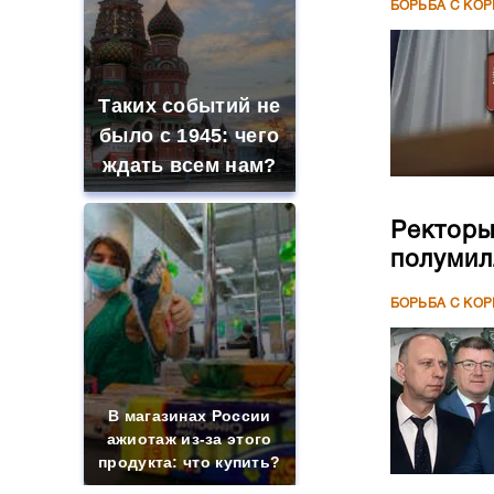
БОРЬБА С КО
Таких событий не
было с 1945: чего
ждать всем нам?
Ректоры
полумил
БОРЬБА С КО
В магазинах России
ажиотаж из-за этого
продукта: что купить?