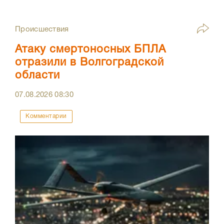
Происшествия
Атаку смертоносных БПЛА
отразили в Волгоградской
области
07.08.2026
08:30
Комментарии