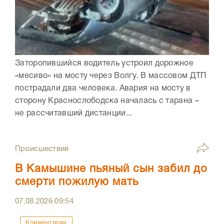
Заторопившийся водитель устроил дорожное
«месиво» на мосту через Волгу. В массовом ДТП
пострадали два человека. Авария на мосту в
сторону Краснослободска началась с тарана –
не рассчитавший дистанции...
Происшествия
В Камышине пьяный сын забил до
смерти пожилую мать
07.08.2026
09:54
Комментарии