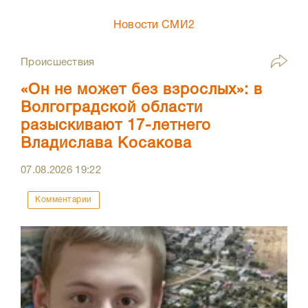
Новости СМИ2
Происшествия
«Он не может без взрослых»: в
Волгоградской области
разыскивают 17-летнего
Владислава Косакова
07.08.2026
19:22
Комментарии