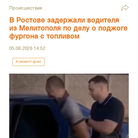
Происшествия
В Ростове задержали водителя
из Мелитополя по делу о поджоге
фургона с топливом
05.08.2026
14:52
Комментарии