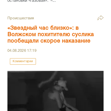
остановки «Газовая». –...
Происшествия
«Звездный час близко»: в
Волжском похитителю суслика
пообещали скорое наказание
04.08.2026
17:19
Комментарии