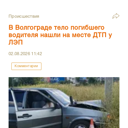
Происшествия
В Волгограде тело погибшего
водителя нашли на месте ДТП у
ЛЭП
02.08.2026
11:42
Комментарии