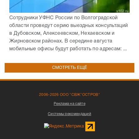
Сотрудники УФНС России по Волгоградской
области проведут серию выездных консультаций
в Дубовском, Алексеевском, Нехаевском и
Жирновском районах. В середине августа
мобильные офисы будут работать по адресам: ...
СМОТРЕТЬ ЕЩЁ
2006-2026 ООО "СВЖ"ОСТРОВ"
Реклама на сайте
Системы рекомендаций