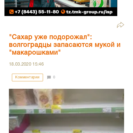
"Сахар уже подорожал":
волгоградцы запасаются мукой и
"макарошками"
18.03.2020
15:46
Комментарии
0