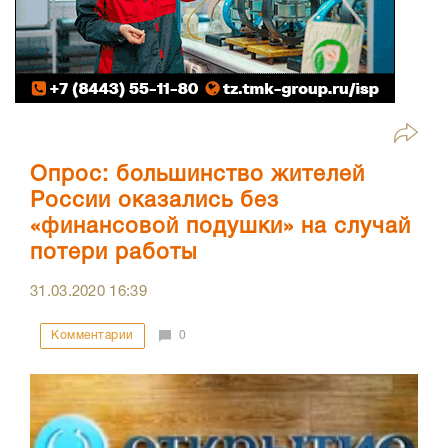
Опрос: большинство жителей
России оказались без
«финансовой подушки» на случай
потери работы
31.03.2020
16:39
Комментарии
0