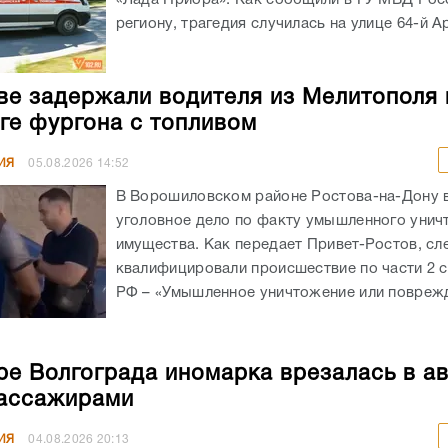
региону, трагедия случилась на улице 64-й А
ве задержали водителя из Мелитополя 
ге фургона с топливом
ИЯ
05.08.2026
14:52
В Ворошиловском районе Ростова-на-Дону
уголовное дело по факту умышленного унич
имущества. Как передает Привет-Ростов, сл
квалифицировали происшествие по части 2 с
РФ – «Умышленное уничтожение или поврежд
ре Волгограда иномарка врезалась в а
ассажирами
ИЯ
04.08.2026
20:13