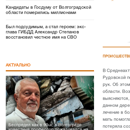
Кандидаты в Госдуму от Волгоградской
области померились миллионами
Был подсудимым, а стал героем: экс-
глава ГИБДД Александр Степанов
восстановил честное имя на СВО
ПРОИСШЕСТВ
АКТУАЛЬНО
В Среднеахт
Рудовской п
рук. Об это
области. Во
выясняются,
данном дере
лечение в бо
мать помогла
Беспредел как в 90-х: в Волгограде
потеряла со
известный профессор пожаловался на