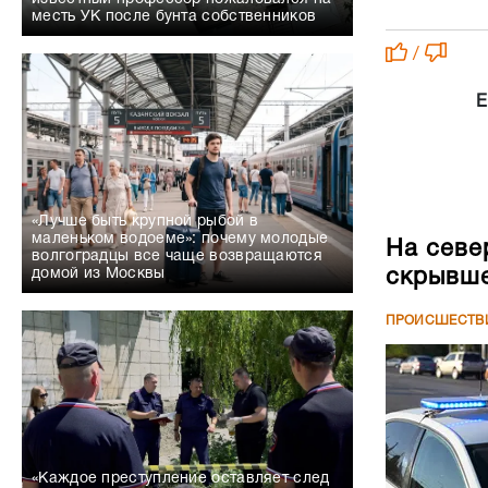
месть УК после бунта собственников
/
Е
«Лучше быть крупной рыбой в
маленьком водоеме»: почему молодые
На севе
волгоградцы все чаще возвращаются
скрывше
домой из Москвы
ПРОИСШЕСТВ
«Каждое преступление оставляет след