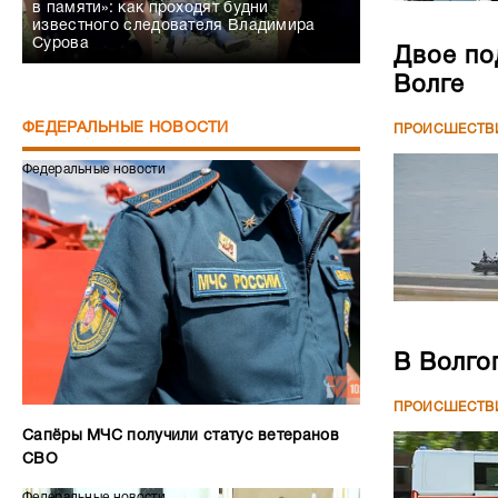
в памяти»: как проходят будни
известного следователя Владимира
Сурова
Двое по
Волге
ФЕДЕРАЛЬНЫЕ НОВОСТИ
ПРОИСШЕСТВ
Федеральные новости
В Волго
ПРОИСШЕСТВ
Сапёры МЧС получили статус ветеранов
СВО
Федеральные новости