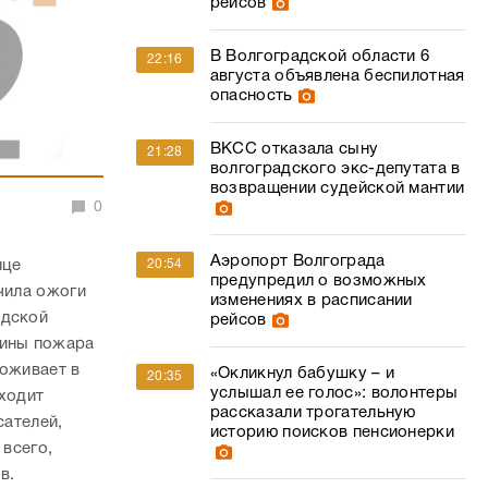
рейсов
В Волгоградской области 6
22:16
августа объявлена беспилотная
опасность
ВКСС отказала сыну
21:28
волгоградского экс-депутата в
возвращении судейской мантии
0
Аэропорт Волгограда
ице
20:54
предупредил о возможных
чила ожоги
изменениях в расписании
адской
рейсов
чины пожара
роживает в
«Окликнул бабушку – и
20:35
услышал ее голос»: волонтеры
оходит
рассказали трогательную
сателей,
историю поисков пенсионерки
 всего,
ов.