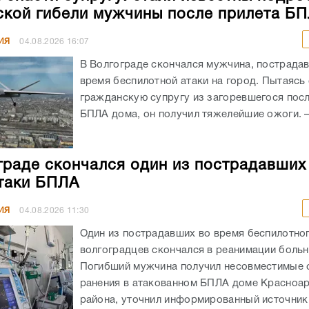
ской гибели мужчины после прилета Б
ИЯ
04.08.2026
16:07
В Волгограде скончался мужчина, пострада
время беспилотной атаки на город. Пытаясь
гражданскую супругу из загоревшегося посл
БПЛА дома, он получил тяжелейшие ожоги. – 
граде скончался один из пострадавших
таки БПЛА
ИЯ
04.08.2026
11:30
Один из пострадавших во время беспилотног
волгоградцев скончался в реанимации боль
Погибший мужчина получил несовместимые 
ранения в атакованном БПЛА доме Красноа
района, уточнил информированный источник