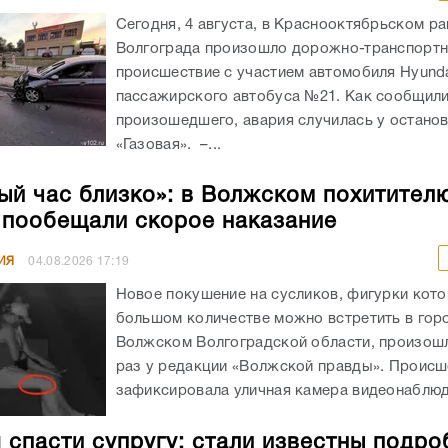
Сегодня, 4 августа, в Краснооктябрьском р
Волгограда произошло дорожно-транспорт
происшествие с участием автомобиля Hyunda
пассажирского автобуса №21. Как сообщил
произошедшего, авария случилась у остано
«Газовая». –...
ый час близко»: в Волжском похитител
 пообещали скорое наказание
ИЯ
04.08.2026
17:19
Новое покушение на сусликов, фигурки кото
большом количестве можно встретить в гор
Волжском Волгоградской области, произошл
раз у редакции «Волжской правды». Происш
зафиксировала уличная камера видеонаблюде
 спасти супругу: стали известны подро