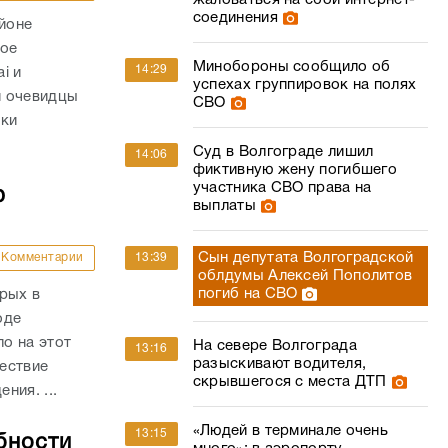
жаловаться на сбой интернет-
соединения
айоне
ное
Минобороны сообщило об
14:29
i и
успехах группировок на полях
и очевидцы
СВО
вки
Суд в Волгограде лишил
14:06
фиктивную жену погибшего
участника СВО права на
ю
выплаты
Сын депутата Волгоградской
Комментарии
13:39
облдумы Алексей Пополитов
погиб на СВО
рых в
оде
о на этот
На севере Волгограда
13:16
разыскивают водителя,
ествие
скрывшегося с места ДТП
ния. ...
«Людей в терминале очень
13:15
бности