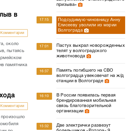
призыва»
лыв в
Подсудимую чиновницу Анну
17:15
Елисееву уволили из мэрии
Волгограда
Комментарии
та, около
Пастух выкрал новорожденных
17:01
ыв, пытаясь
телят у волгоградского
животновода
оармейском
ив памятника
Память погибшего на СВО
16:37
волгоградца увековечат на ж/д
станции в Волгограде
ехода
В России появилась первая
16:10
брендированная мобильная
связь благотворительной
Комментарии
организации
и произошло
томобиля
Две электрички развезут
15:32
болельщиков «Ротора» 9
сии по