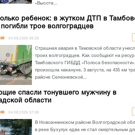
«Высота...
олько ребенок: в жутком ДТП в Тамбов
 погибли трое волгоградцев
ИЯ
04.08.2026
09:26
Страшная авария в Тамовской области унес
троих волгоградцев. Как сообщают на ресур
Тамбовского ГИБДД «Полоса безопасности»,
произошла накануне, 3 августа, на 435 км тр
районе Селезневской...
щие спасли тонувшего мужчину в
адской области
ИЯ
04.08.2026
07:09
В Новоаннинском районе Волгоградской обл
в реке Бузулук едва не стал смертельным д