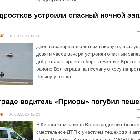
дростков устроили опасный ночной зап
ИЯ
06.08.2026
12:46
Двое несовершеннолетних накануне, 5 авгус
девяти часов вечера устроили опасный запл
добраться с правого берега Волги в Красн
районе Волгограда на песчаную косу напрот
Ленину у входа...
граде водитель «Приоры» погубил пеш
ИЯ
06.08.2026
12:23
В Кировском районе Волгоградской област
смертельное ДТП с участием пешехода и ав
«Лада Приора». Как сообщили в ГУ МВД Рос