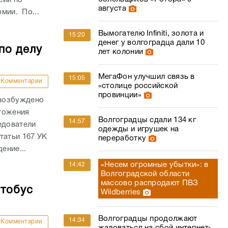
августа
рмии. По...
Вымогателю Infiniti, золота и
15:20
денег у волгоградца дали 10
по делу
лет колонии
МегаФон улучшил связь в
15:05
Комментарии
«столице российской
провинции»
 возбуждено
тожения
Волгоградцы сдали 134 кг
14:57
едователи
одежды и игрушек на
татьи 167 УК
переработку
ение...
«Несем огромные убытки»: в
14:42
Волгоградской области
массово распродают ПВЗ
втобус
Wildberries
Волгоградцы продолжают
14:34
Комментарии