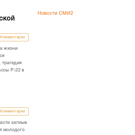
Новости СМИ2
ской
Комментарии
ла жизни
се
 трагедия
ассы Р-22 в
Комментарии
асти заплыв
ля молодого