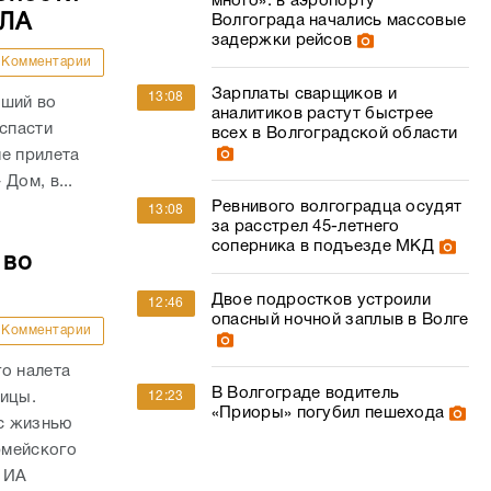
много»: в аэропорту
ПЛА
Волгограда начались массовые
задержки рейсов
Комментарии
Зарплаты сварщиков и
13:08
вший во
аналитиков растут быстрее
 спасти
всех в Волгоградской области
е прилета
Дом, в...
Ревнивого волгоградца осудят
13:08
за расстрел 45-летнего
соперника в подъезде МКД
 во
Двое подростков устроили
12:46
опасный ночной заплыв в Волге
Комментарии
о налета
В Волгограде водитель
ницы.
12:23
«Приоры» погубил пешехода
с жизнью
рмейского
 ИА