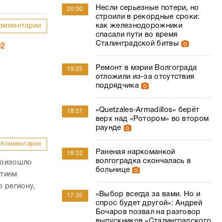
Несли серьезные потери, но
20:00
строили в рекордные сроки:
как железнодорожники
омментарии
спасали пути во время
Сталинградской битвы
02
Ремонт в мэрии Волгограда
19:25
отложили из-за отсутствия
подрядчика
«Quetzales‑Armadillos» берёт
18:51
верх над «Ротором» во втором
раунде
Комментарии
Раненая наркоманкой
18:22
волгоградка скончалась в
роизошло
больнице
стием
 региону,
«Выбор всегда за вами. Но и
17:35
спрос будет другой»: Андрей
Бочаров позвал на разговор
выпускников «Сталинградского