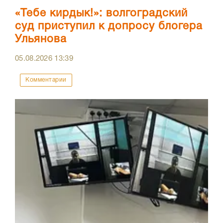
«Тебе кирдык!»: волгоградский
суд приступил к допросу блогера
Ульянова
05.08.2026
13:39
Комментарии