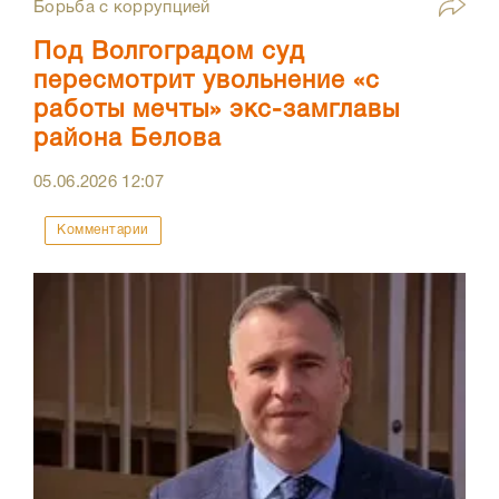
Борьба с коррупцией
Под Волгоградом суд
пересмотрит увольнение «с
работы мечты» экс-замглавы
района Белова
05.06.2026
12:07
Комментарии